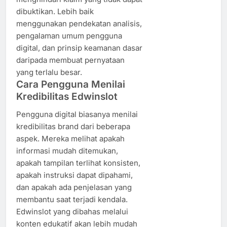
dibuktikan. Lebih baik
menggunakan pendekatan analisis,
pengalaman umum pengguna
digital, dan prinsip keamanan dasar
daripada membuat pernyataan
yang terlalu besar.
Cara Pengguna Menilai
Kredibilitas Edwinslot
Pengguna digital biasanya menilai
kredibilitas brand dari beberapa
aspek. Mereka melihat apakah
informasi mudah ditemukan,
apakah tampilan terlihat konsisten,
apakah instruksi dapat dipahami,
dan apakah ada penjelasan yang
membantu saat terjadi kendala.
Edwinslot yang dibahas melalui
konten edukatif akan lebih mudah