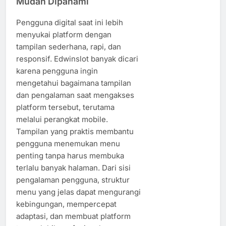
Mudah Dipahami
Pengguna digital saat ini lebih
menyukai platform dengan
tampilan sederhana, rapi, dan
responsif. Edwinslot banyak dicari
karena pengguna ingin
mengetahui bagaimana tampilan
dan pengalaman saat mengakses
platform tersebut, terutama
melalui perangkat mobile.
Tampilan yang praktis membantu
pengguna menemukan menu
penting tanpa harus membuka
terlalu banyak halaman. Dari sisi
pengalaman pengguna, struktur
menu yang jelas dapat mengurangi
kebingungan, mempercepat
adaptasi, dan membuat platform