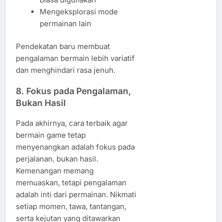
Mengeksplorasi mode
permainan lain
Pendekatan baru membuat
pengalaman bermain lebih variatif
dan menghindari rasa jenuh.
8. Fokus pada Pengalaman,
Bukan Hasil
Pada akhirnya, cara terbaik agar
bermain game tetap
menyenangkan adalah fokus pada
perjalanan, bukan hasil.
Kemenangan memang
memuaskan, tetapi pengalaman
adalah inti dari permainan. Nikmati
setiap momen, tawa, tantangan,
serta kejutan yang ditawarkan