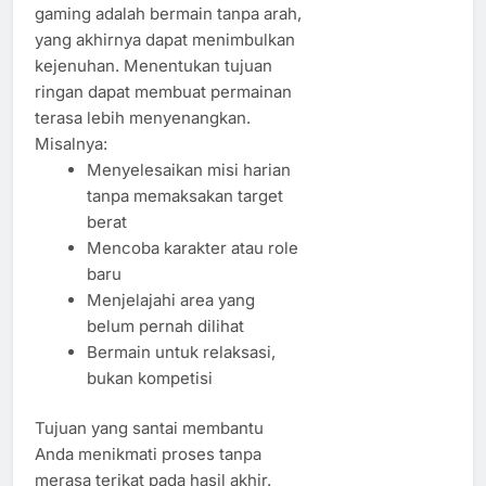
gaming adalah bermain tanpa arah,
yang akhirnya dapat menimbulkan
kejenuhan. Menentukan tujuan
ringan dapat membuat permainan
terasa lebih menyenangkan.
Misalnya:
Menyelesaikan misi harian
tanpa memaksakan target
berat
Mencoba karakter atau role
baru
Menjelajahi area yang
belum pernah dilihat
Bermain untuk relaksasi,
bukan kompetisi
Tujuan yang santai membantu
Anda menikmati proses tanpa
merasa terikat pada hasil akhir.