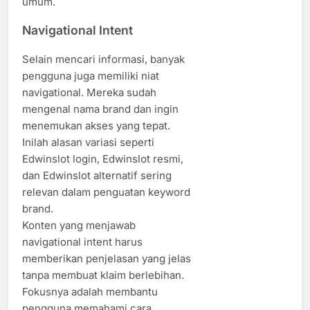
umum.
Navigational Intent
Selain mencari informasi, banyak
pengguna juga memiliki niat
navigational. Mereka sudah
mengenal nama brand dan ingin
menemukan akses yang tepat.
Inilah alasan variasi seperti
Edwinslot login, Edwinslot resmi,
dan Edwinslot alternatif sering
relevan dalam penguatan keyword
brand.
Konten yang menjawab
navigational intent harus
memberikan penjelasan yang jelas
tanpa membuat klaim berlebihan.
Fokusnya adalah membantu
pengguna memahami cara