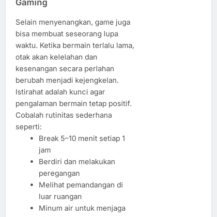
Gaming
Selain menyenangkan, game juga
bisa membuat seseorang lupa
waktu. Ketika bermain terlalu lama,
otak akan kelelahan dan
kesenangan secara perlahan
berubah menjadi kejengkelan.
Istirahat adalah kunci agar
pengalaman bermain tetap positif.
Cobalah rutinitas sederhana
seperti:
Break 5–10 menit setiap 1
jam
Berdiri dan melakukan
peregangan
Melihat pemandangan di
luar ruangan
Minum air untuk menjaga