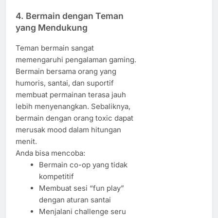
4. Bermain dengan Teman
yang Mendukung
Teman bermain sangat
memengaruhi pengalaman gaming.
Bermain bersama orang yang
humoris, santai, dan suportif
membuat permainan terasa jauh
lebih menyenangkan. Sebaliknya,
bermain dengan orang toxic dapat
merusak mood dalam hitungan
menit.
Anda bisa mencoba:
Bermain co-op yang tidak
kompetitif
Membuat sesi “fun play”
dengan aturan santai
Menjalani challenge seru