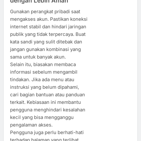
dengan Lebih Aman
Gunakan perangkat pribadi saat
mengakses akun. Pastikan koneksi
internet stabil dan hindari jaringan
publik yang tidak terpercaya. Buat
kata sandi yang sulit ditebak dan
jangan gunakan kombinasi yang
sama untuk banyak akun.
Selain itu, biasakan membaca
informasi sebelum mengambil
tindakan. Jika ada menu atau
instruksi yang belum dipahami,
cari bagian bantuan atau panduan
terkait. Kebiasaan ini membantu
pengguna menghindari kesalahan
kecil yang bisa mengganggu
pengalaman akses.
Pengguna juga perlu berhati-hati
terhadap halaman yang terlihat