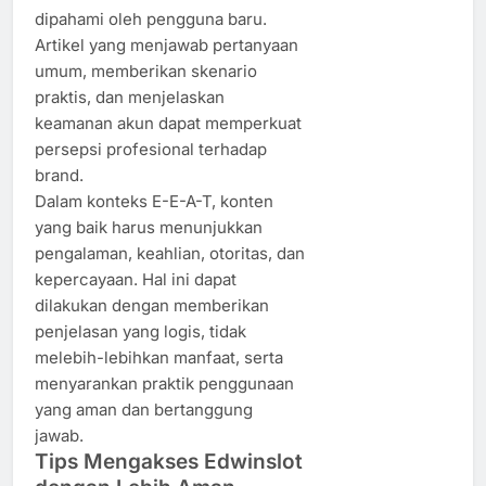
dipahami oleh pengguna baru.
Artikel yang menjawab pertanyaan
umum, memberikan skenario
praktis, dan menjelaskan
keamanan akun dapat memperkuat
persepsi profesional terhadap
brand.
Dalam konteks E-E-A-T, konten
yang baik harus menunjukkan
pengalaman, keahlian, otoritas, dan
kepercayaan. Hal ini dapat
dilakukan dengan memberikan
penjelasan yang logis, tidak
melebih-lebihkan manfaat, serta
menyarankan praktik penggunaan
yang aman dan bertanggung
jawab.
Tips Mengakses Edwinslot