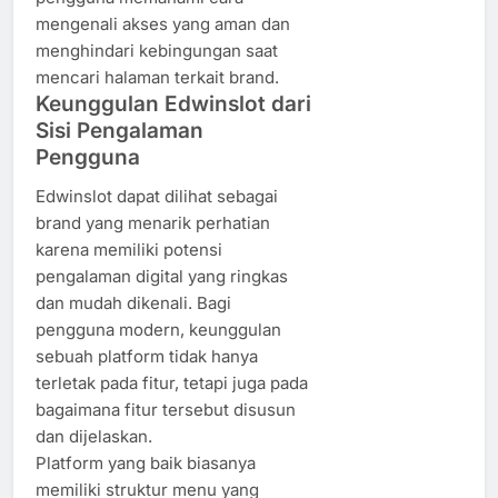
mengenali akses yang aman dan
menghindari kebingungan saat
mencari halaman terkait brand.
Keunggulan Edwinslot dari
Sisi Pengalaman
Pengguna
Edwinslot dapat dilihat sebagai
brand yang menarik perhatian
karena memiliki potensi
pengalaman digital yang ringkas
dan mudah dikenali. Bagi
pengguna modern, keunggulan
sebuah platform tidak hanya
terletak pada fitur, tetapi juga pada
bagaimana fitur tersebut disusun
dan dijelaskan.
Platform yang baik biasanya
memiliki struktur menu yang