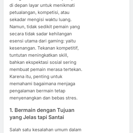
di depan layar untuk menikmati
petualangan, kompetisi, atau
sekadar mengisi waktu luang.
Namun, tidak sedikit pemain yang
secara tidak sadar kehilangan
esensi utama dari gaming: yaitu
kesenangan. Tekanan kompetitif,
tuntutan meningkatkan skill,
bahkan ekspektasi sosial sering
membuat pemain merasa tertekan.
Karena itu, penting untuk
memahami bagaimana menjaga
pengalaman bermain tetap
menyenangkan dan bebas stres.
1. Bermain dengan Tujuan
yang Jelas tapi Santai
Salah satu kesalahan umum dalam