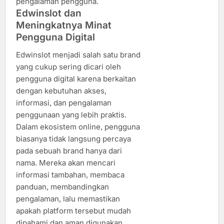
pengalaman pengguna.
Edwinslot dan
Meningkatnya Minat
Pengguna Digital
Edwinslot menjadi salah satu brand
yang cukup sering dicari oleh
pengguna digital karena berkaitan
dengan kebutuhan akses,
informasi, dan pengalaman
penggunaan yang lebih praktis.
Dalam ekosistem online, pengguna
biasanya tidak langsung percaya
pada sebuah brand hanya dari
nama. Mereka akan mencari
informasi tambahan, membaca
panduan, membandingkan
pengalaman, lalu memastikan
apakah platform tersebut mudah
dipahami dan aman digunakan.