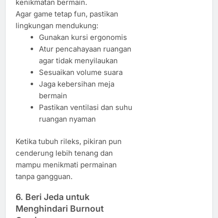
kenikmatan bermain.
Agar game tetap fun, pastikan
lingkungan mendukung:
Gunakan kursi ergonomis
Atur pencahayaan ruangan
agar tidak menyilaukan
Sesuaikan volume suara
Jaga kebersihan meja
bermain
Pastikan ventilasi dan suhu
ruangan nyaman
Ketika tubuh rileks, pikiran pun
cenderung lebih tenang dan
mampu menikmati permainan
tanpa gangguan.
6. Beri Jeda untuk
Menghindari Burnout