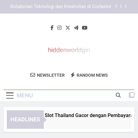
Skip
KAYA787 Login Tercepat di Google Chrome Tanpa
to
Cache Bermasalah
content
Membantu Anak Mengatasi Kebiasaan Malas
Bergerak
Dasar-dasar Perencanaan Keuangan Pribadi:
Membangun Masa Depan Finansial yang Stabil
Kolaborasi Teknologi dan Kreativitas di Corlaslot
KAYA787 Login Tercepat di Google Chrome Tanpa
Cache Bermasalah
Hidden World
Nikmati Rasa Unik Dari Hidden World Gin.
Membantu Anak Mengatasi Kebiasaan Malas
NEWSLETTER
RANDOM NEWS
Gin
Bergerak
Produk Gin Berkualitas Dengan Cita Rasa
Khas.
MENU
nemukan Situs Slot Thailand Gacor dengan Pembayaran Cep
HEADLINES
ears Ago