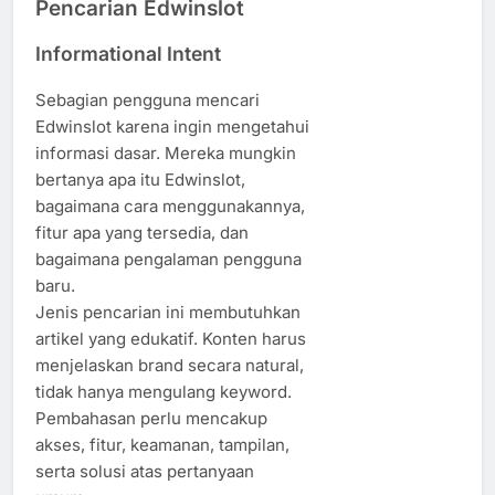
Pencarian Edwinslot
Informational Intent
Sebagian pengguna mencari
Edwinslot karena ingin mengetahui
informasi dasar. Mereka mungkin
bertanya apa itu Edwinslot,
bagaimana cara menggunakannya,
fitur apa yang tersedia, dan
bagaimana pengalaman pengguna
baru.
Jenis pencarian ini membutuhkan
artikel yang edukatif. Konten harus
menjelaskan brand secara natural,
tidak hanya mengulang keyword.
Pembahasan perlu mencakup
akses, fitur, keamanan, tampilan,
serta solusi atas pertanyaan