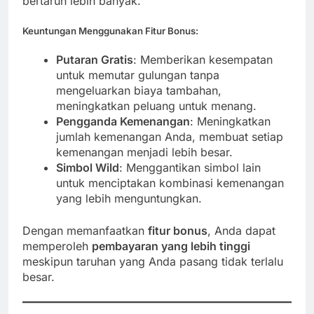
bertaruh lebih banyak.
Keuntungan Menggunakan Fitur Bonus:
Putaran Gratis
: Memberikan kesempatan
untuk memutar gulungan tanpa
mengeluarkan biaya tambahan,
meningkatkan peluang untuk menang.
Pengganda Kemenangan
: Meningkatkan
jumlah kemenangan Anda, membuat setiap
kemenangan menjadi lebih besar.
Simbol Wild
: Menggantikan simbol lain
untuk menciptakan kombinasi kemenangan
yang lebih menguntungkan.
Dengan memanfaatkan
fitur bonus
, Anda dapat
memperoleh
pembayaran yang lebih tinggi
meskipun taruhan yang Anda pasang tidak terlalu
besar.