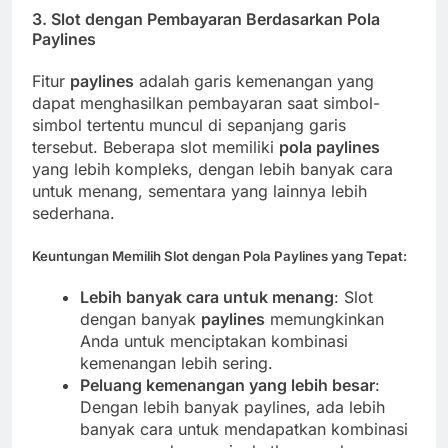
3. Slot dengan Pembayaran Berdasarkan Pola
Paylines
Fitur
paylines
adalah garis kemenangan yang
dapat menghasilkan pembayaran saat simbol-
simbol tertentu muncul di sepanjang garis
tersebut. Beberapa slot memiliki
pola paylines
yang lebih kompleks, dengan lebih banyak cara
untuk menang, sementara yang lainnya lebih
sederhana.
Keuntungan Memilih Slot dengan Pola Paylines yang Tepat:
Lebih banyak cara untuk menang
: Slot
dengan banyak
paylines
memungkinkan
Anda untuk menciptakan kombinasi
kemenangan lebih sering.
Peluang kemenangan yang lebih besar
:
Dengan lebih banyak paylines, ada lebih
banyak cara untuk mendapatkan kombinasi