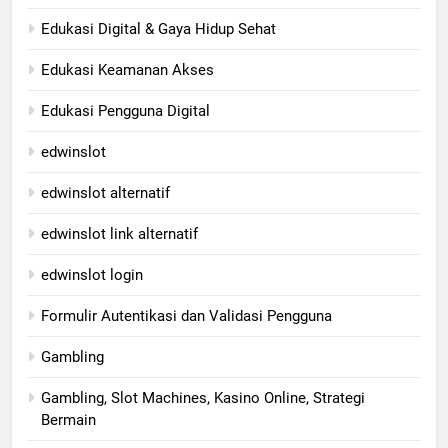
Edukasi Digital & Gaya Hidup Sehat
Edukasi Keamanan Akses
Edukasi Pengguna Digital
edwinslot
edwinslot alternatif
edwinslot link alternatif
edwinslot login
Formulir Autentikasi dan Validasi Pengguna
Gambling
Gambling, Slot Machines, Kasino Online, Strategi
Bermain