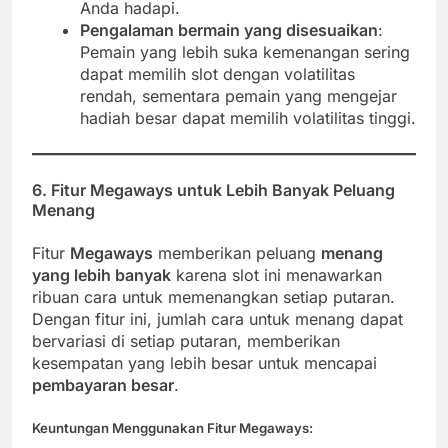
Anda hadapi.
Pengalaman bermain yang disesuaikan
:
Pemain yang lebih suka kemenangan sering
dapat memilih slot dengan volatilitas
rendah, sementara pemain yang mengejar
hadiah besar dapat memilih volatilitas tinggi.
6. Fitur Megaways untuk Lebih Banyak Peluang
Menang
Fitur
Megaways
memberikan peluang
menang
yang lebih banyak
karena slot ini menawarkan
ribuan cara untuk memenangkan setiap putaran.
Dengan fitur ini, jumlah cara untuk menang dapat
bervariasi di setiap putaran, memberikan
kesempatan yang lebih besar untuk mencapai
pembayaran besar
.
Keuntungan Menggunakan Fitur Megaways: