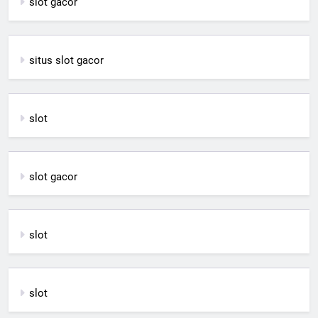
slot gacor
situs slot gacor
slot
slot gacor
slot
slot