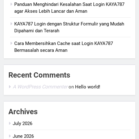
Panduan Menghindari Kesalahan Saat Login KAYA787
agar Akses Lebih Lancar dan Aman
KAYA787 Login dengan Struktur Formulir yang Mudah
Dipahami dan Terarah
Cara Membersihkan Cache saat Login KAYA787
Bermasalah secara Aman
Recent Comments
A WordPress Commenter
on
Hello world!
Archives
July 2026
June 2026