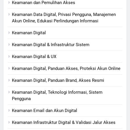
Keamanan dan Pemulihan Akses
Keamanan Data Digital, Privasi Pengguna, Manajemen
Akun Online, Edukasi Perlindungan Informasi
Keamanan Digital
Keamanan Digital & Infrastruktur Sistem
Keamanan Digital & UX
Keamanan Digital, Panduan Akses, Proteksi Akun Online
Keamanan Digital, Panduan Brand, Akses Resmi
Keamanan Digital, Teknologi Informasi, Sistem
Pengguna
Keamanan Email dan Akun Digital
Keamanan Infrastruktur Digital & Validasi Jalur Akses