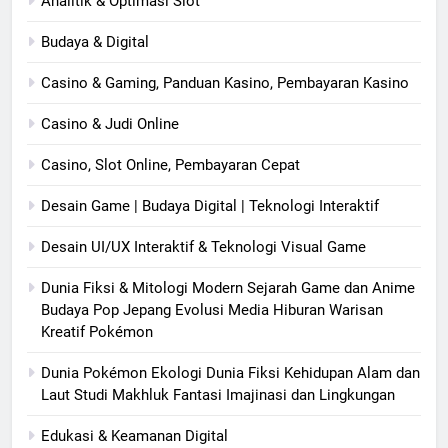
Analitik & Optimasi Slot
Budaya & Digital
Casino & Gaming, Panduan Kasino, Pembayaran Kasino
Casino & Judi Online
Casino, Slot Online, Pembayaran Cepat
Desain Game | Budaya Digital | Teknologi Interaktif
Desain UI/UX Interaktif & Teknologi Visual Game
Dunia Fiksi & Mitologi Modern Sejarah Game dan Anime
Budaya Pop Jepang Evolusi Media Hiburan Warisan
Kreatif Pokémon
Dunia Pokémon Ekologi Dunia Fiksi Kehidupan Alam dan
Laut Studi Makhluk Fantasi Imajinasi dan Lingkungan
Edukasi & Keamanan Digital