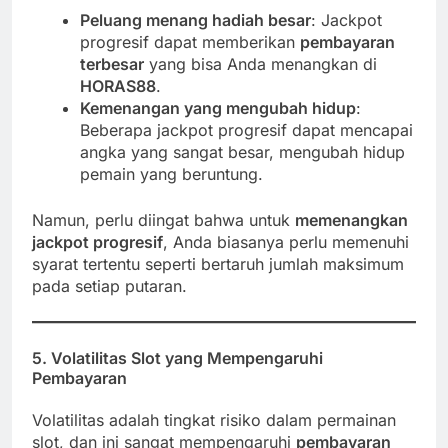
Peluang menang hadiah besar
: Jackpot
progresif dapat memberikan
pembayaran
terbesar
yang bisa Anda menangkan di
HORAS88
.
Kemenangan yang mengubah hidup
:
Beberapa jackpot progresif dapat mencapai
angka yang sangat besar, mengubah hidup
pemain yang beruntung.
Namun, perlu diingat bahwa untuk
memenangkan
jackpot progresif
, Anda biasanya perlu memenuhi
syarat tertentu seperti bertaruh jumlah maksimum
pada setiap putaran.
5. Volatilitas Slot yang Mempengaruhi
Pembayaran
Volatilitas adalah tingkat risiko dalam permainan
slot, dan ini sangat mempengaruhi
pembayaran