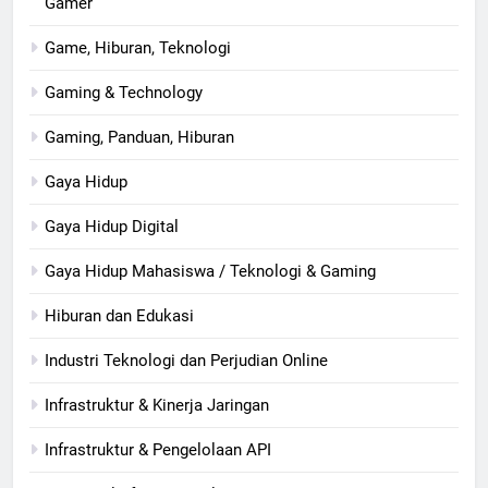
Gamer
Game, Hiburan, Teknologi
Gaming & Technology
Gaming, Panduan, Hiburan
Gaya Hidup
Gaya Hidup Digital
Gaya Hidup Mahasiswa / Teknologi & Gaming
Hiburan dan Edukasi
Industri Teknologi dan Perjudian Online
Infrastruktur & Kinerja Jaringan
Infrastruktur & Pengelolaan API