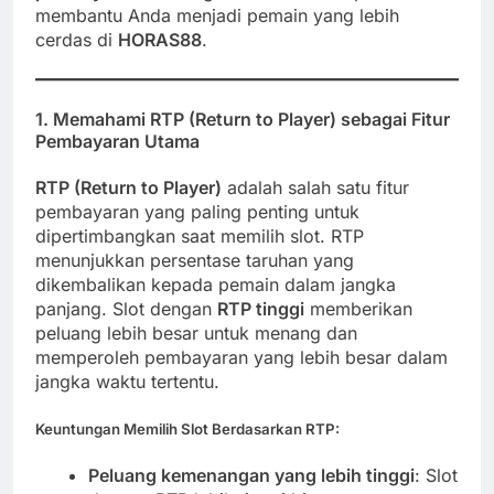
membantu Anda menjadi pemain yang lebih
cerdas di
HORAS88
.
1. Memahami RTP (Return to Player) sebagai Fitur
Pembayaran Utama
RTP (Return to Player)
adalah salah satu fitur
pembayaran yang paling penting untuk
dipertimbangkan saat memilih slot. RTP
menunjukkan persentase taruhan yang
dikembalikan kepada pemain dalam jangka
panjang. Slot dengan
RTP tinggi
memberikan
peluang lebih besar untuk menang dan
memperoleh pembayaran yang lebih besar dalam
jangka waktu tertentu.
Keuntungan Memilih Slot Berdasarkan RTP:
Peluang kemenangan yang lebih tinggi
: Slot