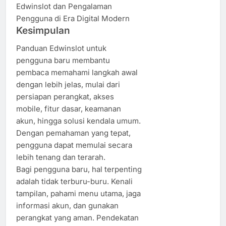
Edwinslot dan Pengalaman
Pengguna di Era Digital Modern
Kesimpulan
Panduan Edwinslot untuk
pengguna baru membantu
pembaca memahami langkah awal
dengan lebih jelas, mulai dari
persiapan perangkat, akses
mobile, fitur dasar, keamanan
akun, hingga solusi kendala umum.
Dengan pemahaman yang tepat,
pengguna dapat memulai secara
lebih tenang dan terarah.
Bagi pengguna baru, hal terpenting
adalah tidak terburu-buru. Kenali
tampilan, pahami menu utama, jaga
informasi akun, dan gunakan
perangkat yang aman. Pendekatan