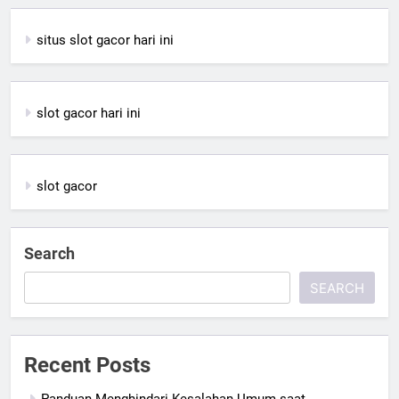
situs slot gacor hari ini
slot gacor hari ini
slot gacor
Search
SEARCH
Recent Posts
Panduan Menghindari Kesalahan Umum saat