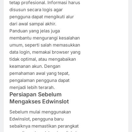
tetap profesional. Informasi harus
disusun secara logis agar
pengguna dapat mengikuti alur
dari awal sampai akhir.
Panduan yang jelas juga
membantu mengurangi kesalahan
umum, seperti salah memasukkan
data login, memakai browser yang
tidak optimal, atau mengabaikan
keamanan akun. Dengan
pemahaman awal yang tepat,
pengalaman pengguna dapat
menjadi lebih terarah.
Persiapan Sebelum
Mengakses Edwinslot
Sebelum mulai menggunakan
Edwinslot, pengguna baru
sebaiknya memastikan perangkat