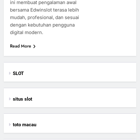
ini membuat pengalaman awal
bersama Edwinslot terasa lebih
mudah, profesional, dan sesuai
dengan kebutuhan pengguna
digital modern.
Read More
SLOT
situs slot
toto macau