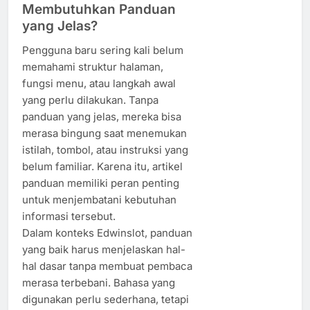
Membutuhkan Panduan
yang Jelas?
Pengguna baru sering kali belum
memahami struktur halaman,
fungsi menu, atau langkah awal
yang perlu dilakukan. Tanpa
panduan yang jelas, mereka bisa
merasa bingung saat menemukan
istilah, tombol, atau instruksi yang
belum familiar. Karena itu, artikel
panduan memiliki peran penting
untuk menjembatani kebutuhan
informasi tersebut.
Dalam konteks Edwinslot, panduan
yang baik harus menjelaskan hal-
hal dasar tanpa membuat pembaca
merasa terbebani. Bahasa yang
digunakan perlu sederhana, tetapi