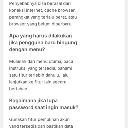
Penyebabnya bisa berasal dari
koneksi internet, cache browser,
perangkat yang terlalu berat, atau
browser yang belum diperbarui.
Apa yang harus dilakukan
jika pengguna baru bingung
dengan menu?
Mulailah dari menu utama, baca
instruksi yang tersedia, pahami
satu fitur terlebih dahulu, lalu
lanjutkan ke fitur lain secara
bertahap.
Bagaimana jika lupa
password saat ingin masuk?
Gunakan fitur pemulihan akun
yang tersedia dan pastikan data