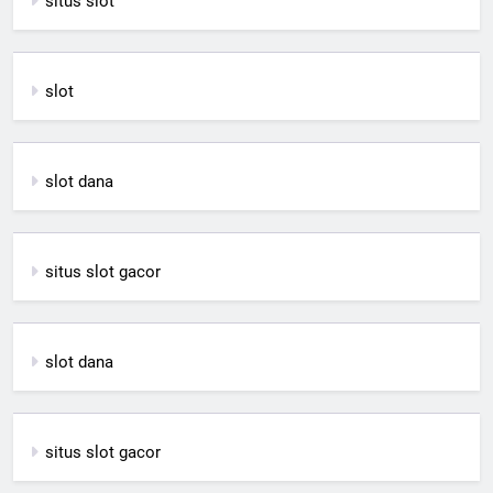
situs slot
slot
slot dana
situs slot gacor
slot dana
situs slot gacor