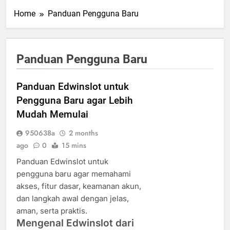
Home
Panduan Pengguna Baru
Panduan Pengguna Baru
Panduan Edwinslot untuk
Pengguna Baru agar Lebih
Mudah Memulai
950638a
2 months
ago
0
15 mins
Panduan Edwinslot untuk
pengguna baru agar memahami
akses, fitur dasar, keamanan akun,
dan langkah awal dengan jelas,
aman, serta praktis.
Mengenal Edwinslot dari