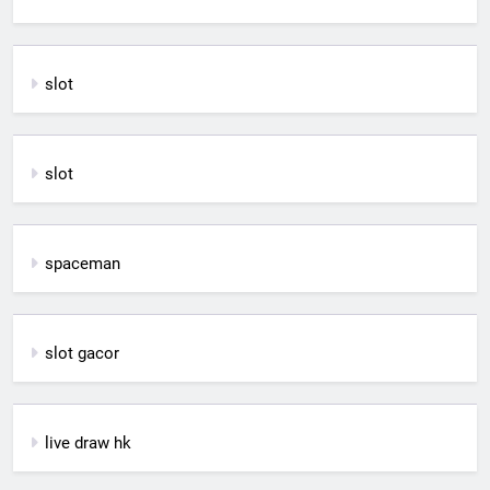
slot
slot
spaceman
slot gacor
live draw hk