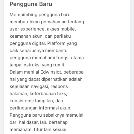
Pengguna Baru
Membimbing pengguna baru
membutuhkan pemahaman tentang
user experience, akses mobile,
keamanan akun, dan perilaku
pengguna digital. Platform yang
baik seharusnya membantu
pengguna memahami fungsi utama
tanpa instruksi yang rumit.
Dalam menilai Edwinslot, beberapa
hal yang dapat diperhatikan adalah
kejelasan navigasi, respons
halaman, keterbacaan teks,
konsistensi tampilan, dan
perlindungan informasi akun.
Pengguna baru sebaiknya memulai
dari hal dasar, lalu bertahap
memahami fitur lain sesuai