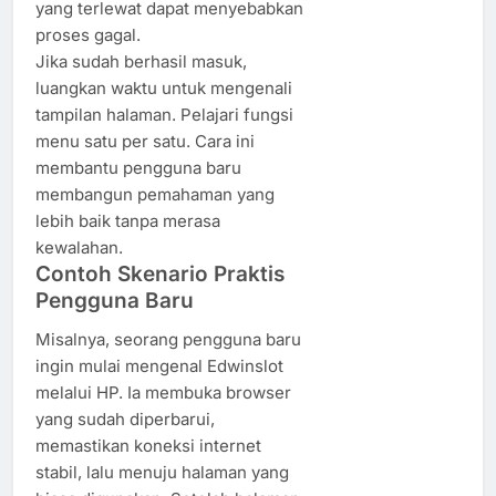
yang terlewat dapat menyebabkan
proses gagal.
Jika sudah berhasil masuk,
luangkan waktu untuk mengenali
tampilan halaman. Pelajari fungsi
menu satu per satu. Cara ini
membantu pengguna baru
membangun pemahaman yang
lebih baik tanpa merasa
kewalahan.
Contoh Skenario Praktis
Pengguna Baru
Misalnya, seorang pengguna baru
ingin mulai mengenal Edwinslot
melalui HP. Ia membuka browser
yang sudah diperbarui,
memastikan koneksi internet
stabil, lalu menuju halaman yang