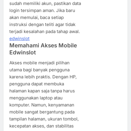
sudah memiliki akun, pastikan data
login tersimpan aman. Jika baru
akan memulai, baca setiap
instruksi dengan teliti agar tidak
terjadi kesalahan pada tahap awal.
edwinslot
Memahami Akses Mobile
Edwinslot
Akses mobile menjadi pilihan
utama bagi banyak pengguna
karena lebih praktis. Dengan HP,
pengguna dapat membuka
halaman kapan saja tanpa harus
menggunakan laptop atau
komputer. Namun, kenyamanan
mobile sangat bergantung pada
tampilan halaman, ukuran tombol,
kecepatan akses, dan stabilitas