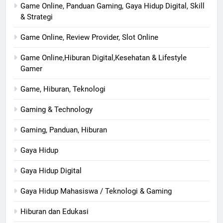
Game Online, Panduan Gaming, Gaya Hidup Digital, Skill
& Strategi
Game Online, Review Provider, Slot Online
Game Online,Hiburan Digital,Kesehatan & Lifestyle
Gamer
Game, Hiburan, Teknologi
Gaming & Technology
Gaming, Panduan, Hiburan
Gaya Hidup
Gaya Hidup Digital
Gaya Hidup Mahasiswa / Teknologi & Gaming
Hiburan dan Edukasi