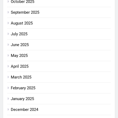
October 2025
September 2025
August 2025
July 2025
June 2025
May 2025
April 2025
March 2025
February 2025
January 2025
December 2024