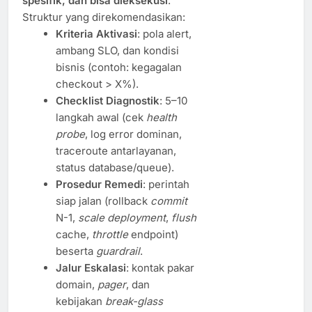
spesifik, dan bisa dieksekusi
.
Struktur yang direkomendasikan:
Kriteria Aktivasi
: pola alert,
ambang SLO, dan kondisi
bisnis (contoh: kegagalan
checkout > X%).
Checklist Diagnostik
: 5–10
langkah awal (cek
health
probe
, log error dominan,
traceroute antarlayanan,
status database/queue).
Prosedur Remedi
: perintah
siap jalan (rollback
commit
N-1,
scale deployment
,
flush
cache,
throttle
endpoint)
beserta
guardrail
.
Jalur Eskalasi
: kontak pakar
domain,
pager
, dan
kebijakan
break-glass