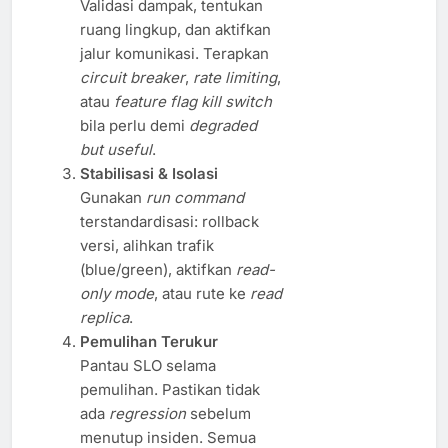
Validasi dampak, tentukan
ruang lingkup, dan aktifkan
jalur komunikasi. Terapkan
circuit breaker
,
rate limiting
,
atau
feature flag kill switch
bila perlu demi
degraded
but useful
.
Stabilisasi & Isolasi
Gunakan
run command
terstandardisasi: rollback
versi, alihkan trafik
(blue/green), aktifkan
read-
only mode
, atau rute ke
read
replica
.
Pemulihan Terukur
Pantau SLO selama
pemulihan. Pastikan tidak
ada
regression
sebelum
menutup insiden. Semua