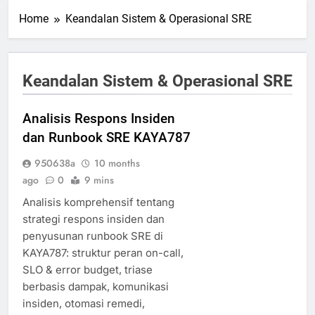
Home
Keandalan Sistem & Operasional SRE
Keandalan Sistem & Operasional SRE
Analisis Respons Insiden
dan Runbook SRE KAYA787
950638a
10 months
ago
0
9 mins
Analisis komprehensif tentang
strategi respons insiden dan
penyusunan runbook SRE di
KAYA787: struktur peran on-call,
SLO & error budget, triase
berbasis dampak, komunikasi
insiden, otomasi remedi,