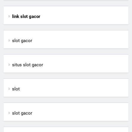
link slot gacor
slot gacor
situs slot gacor
slot
slot gacor