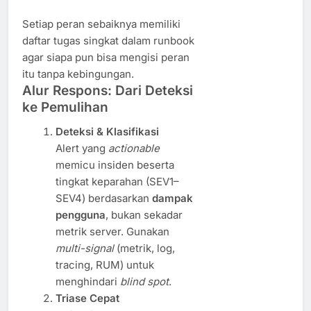
Setiap peran sebaiknya memiliki
daftar tugas singkat dalam runbook
agar siapa pun bisa mengisi peran
itu tanpa kebingungan.
Alur Respons: Dari Deteksi
ke Pemulihan
Deteksi & Klasifikasi
Alert yang
actionable
memicu insiden beserta
tingkat keparahan (SEV1–
SEV4) berdasarkan
dampak
pengguna
, bukan sekadar
metrik server. Gunakan
multi-signal
(metrik, log,
tracing, RUM) untuk
menghindari
blind spot
.
Triase Cepat