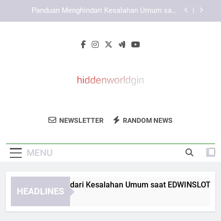
Skip
Panduan Menghindari Kesalahan Saat Login
to
KAYA787 agar Akses Lebih Lancar dan Aman
content
KAYA787 Login dengan Struktur Formulir yang
Mudah Dipahami dan Terarah
Panduan Menghindari Kesalahan Umum saat
EDWINSLOT Login
Panduan Menghindari Kesalahan Umum saat
LEBAH4D Login dengan Aman dan Terarah
Panduan Menghindari Kesalahan Saat Login
KAYA787 agar Akses Lebih Lancar dan Aman
Hidden World
Nikmati Rasa Unik Dari Hidden World Gin.
KAYA787 Login dengan Struktur Formulir yang
NEWSLETTER
RANDOM NEWS
Gin
Mudah Dipahami dan Terarah
Produk Gin Berkualitas Dengan Cita Rasa
Khas.
MENU
nduan Menghindari Kesalahan Umum saat EDWINSLOT Login
HEADLINES
Weeks Ago