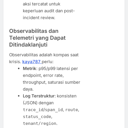
aksi tercatat untuk
keperluan audit dan post-
incident review.
Observabilitas dan
Telemetri yang Dapat
Ditindaklanjuti
Observabilitas adalah kompas saat
krisis.
kaya787
perlu:
Metrik
: p95/p99 latensi per
endpoint, error rate,
throughput, saturasi sumber
daya.
Log Terstruktur
: konsisten
(JSON) dengan
/
,
,
trace_id
span_id
route
,
status_code
.
tenant/region