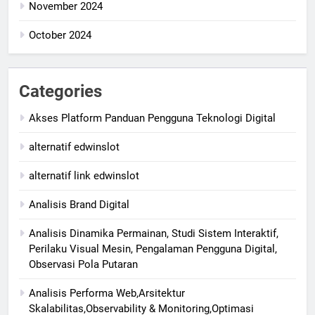
November 2024
October 2024
Categories
Akses Platform Panduan Pengguna Teknologi Digital
alternatif edwinslot
alternatif link edwinslot
Analisis Brand Digital
Analisis Dinamika Permainan, Studi Sistem Interaktif,
Perilaku Visual Mesin, Pengalaman Pengguna Digital,
Observasi Pola Putaran
Analisis Performa Web,Arsitektur
Skalabilitas,Observability & Monitoring,Optimasi