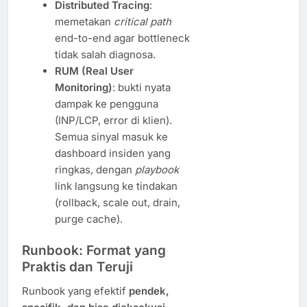
Distributed Tracing
:
memetakan
critical path
end-to-end agar bottleneck
tidak salah diagnosa.
RUM (Real User
Monitoring)
: bukti nyata
dampak ke pengguna
(INP/LCP, error di klien).
Semua sinyal masuk ke
dashboard insiden yang
ringkas, dengan
playbook
link langsung ke tindakan
(rollback, scale out, drain,
purge cache).
Runbook: Format yang
Praktis dan Teruji
Runbook yang efektif
pendek,