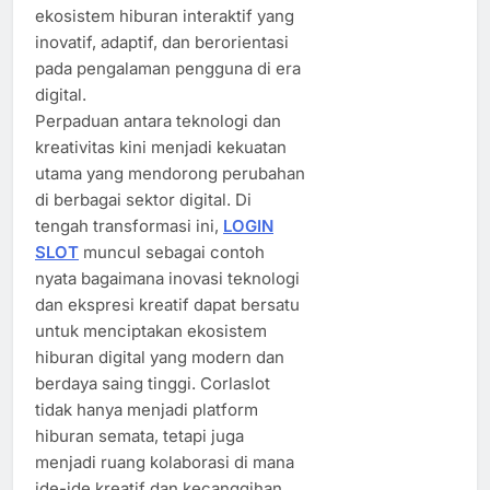
ekosistem hiburan interaktif yang
inovatif, adaptif, dan berorientasi
pada pengalaman pengguna di era
digital.
Perpaduan antara teknologi dan
kreativitas kini menjadi kekuatan
utama yang mendorong perubahan
di berbagai sektor digital. Di
tengah transformasi ini,
LOGIN
SLOT
muncul sebagai contoh
nyata bagaimana inovasi teknologi
dan ekspresi kreatif dapat bersatu
untuk menciptakan ekosistem
hiburan digital yang modern dan
berdaya saing tinggi. Corlaslot
tidak hanya menjadi platform
hiburan semata, tetapi juga
menjadi ruang kolaborasi di mana
ide-ide kreatif dan kecanggihan