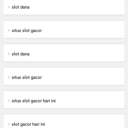
slot dana
situs slot gacor
slot dana
situs slot gacor
situs slot gacor hari ini
slot gacor hari ini