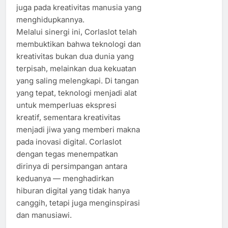
juga pada kreativitas manusia yang
menghidupkannya.
Melalui sinergi ini, Corlaslot telah
membuktikan bahwa teknologi dan
kreativitas bukan dua dunia yang
terpisah, melainkan dua kekuatan
yang saling melengkapi. Di tangan
yang tepat, teknologi menjadi alat
untuk memperluas ekspresi
kreatif, sementara kreativitas
menjadi jiwa yang memberi makna
pada inovasi digital. Corlaslot
dengan tegas menempatkan
dirinya di persimpangan antara
keduanya — menghadirkan
hiburan digital yang tidak hanya
canggih, tetapi juga menginspirasi
dan manusiawi.