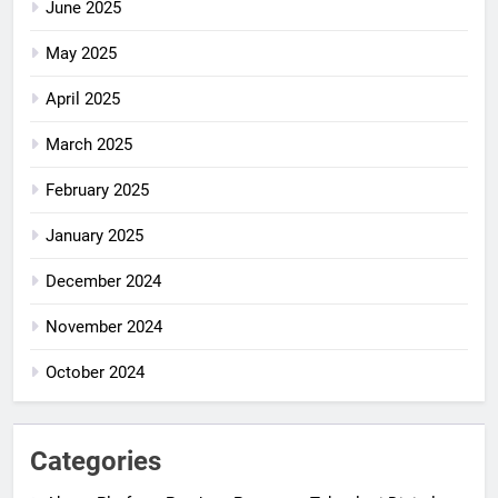
June 2025
May 2025
April 2025
March 2025
February 2025
January 2025
December 2024
November 2024
October 2024
Categories