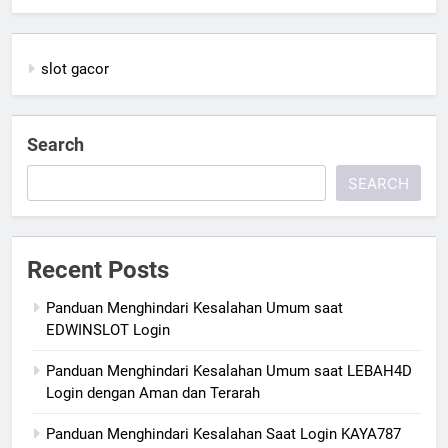
slot gacor
Search
SEARCH
Recent Posts
Panduan Menghindari Kesalahan Umum saat
EDWINSLOT Login
Panduan Menghindari Kesalahan Umum saat LEBAH4D
Login dengan Aman dan Terarah
Panduan Menghindari Kesalahan Saat Login KAYA787