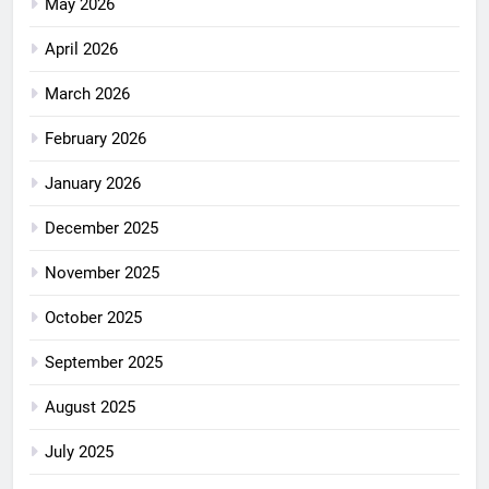
May 2026
April 2026
March 2026
February 2026
January 2026
December 2025
November 2025
October 2025
September 2025
August 2025
July 2025