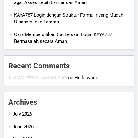
agar Akses Lebih Lancar dan Aman
KAYA787 Login dengan Struktur Formulir yang Mudah
Dipahami dan Terarah
Cara Membersihkan Cache saat Login KAYA787
Bermasalah secara Aman
Recent Comments
A WordPress Commenter
on
Hello world!
Archives
July 2026
June 2026