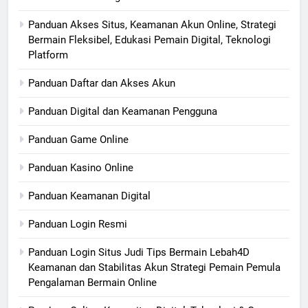
Panduan Akses Situs, Keamanan Akun Online, Strategi
Bermain Fleksibel, Edukasi Pemain Digital, Teknologi
Platform
Panduan Daftar dan Akses Akun
Panduan Digital dan Keamanan Pengguna
Panduan Game Online
Panduan Kasino Online
Panduan Keamanan Digital
Panduan Login Resmi
Panduan Login Situs Judi Tips Bermain Lebah4D
Keamanan dan Stabilitas Akun Strategi Pemain Pemula
Pengalaman Bermain Online