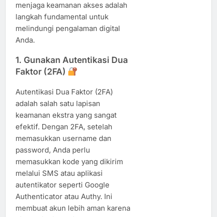
menjaga keamanan akses adalah
langkah fundamental untuk
melindungi pengalaman digital
Anda.
1. Gunakan Autentikasi Dua
Faktor (2FA)
Autentikasi Dua Faktor (2FA)
adalah salah satu lapisan
keamanan ekstra yang sangat
efektif. Dengan 2FA, setelah
memasukkan username dan
password, Anda perlu
memasukkan kode yang dikirim
melalui SMS atau aplikasi
autentikator seperti Google
Authenticator atau Authy. Ini
membuat akun lebih aman karena