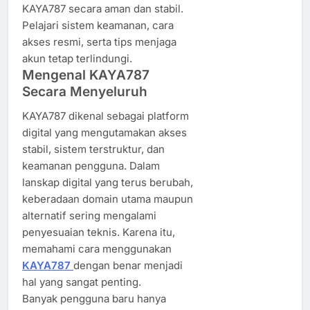
KAYA787 secara aman dan stabil.
Pelajari sistem keamanan, cara
akses resmi, serta tips menjaga
akun tetap terlindungi.
Mengenal KAYA787
Secara Menyeluruh
KAYA787 dikenal sebagai platform
digital yang mengutamakan akses
stabil, sistem terstruktur, dan
keamanan pengguna. Dalam
lanskap digital yang terus berubah,
keberadaan domain utama maupun
alternatif sering mengalami
penyesuaian teknis. Karena itu,
memahami cara menggunakan
KAYA787
dengan benar menjadi
hal yang sangat penting.
Banyak pengguna baru hanya