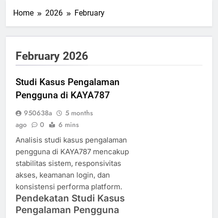
Home
2026
February
February 2026
Studi Kasus Pengalaman
Pengguna di KAYA787
950638a
5 months
ago
0
6 mins
Analisis studi kasus pengalaman
pengguna di KAYA787 mencakup
stabilitas sistem, responsivitas
akses, keamanan login, dan
konsistensi performa platform.
Pendekatan Studi Kasus
Pengalaman Pengguna