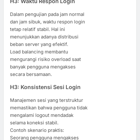
H3: Waktu Respon Login
Dalam pengujian pada jam normal
dan jam sibuk, waktu respon login
tetap relatif stabil. Hal ini
menunjukkan adanya distribusi
beban server yang efektif.
Load balancing membantu
mengurangi risiko overload saat
banyak pengguna mengakses
secara bersamaan.
H3: Konsistensi Sesi Login
Manajemen sesi yang terstruktur
memastikan bahwa pengguna tidak
mengalami logout mendadak
selama koneksi stabil.
Contoh skenario praktis:
Seorang pengguna mengakses