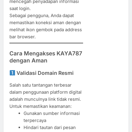
mencegah penyadapan informasi
saat login.
Sebagai pengguna, Anda dapat
memastikan koneksi aman dengan
melihat ikon gembok pada address
bar browser.
Cara Mengakses KAYA787
dengan Aman
Validasi Domain Resmi
Salah satu tantangan terbesar
dalam penggunaan platform digital
adalah munculnya link tidak resmi.
Untuk memastikan keamanan:
Gunakan sumber informasi
terpercaya
Hindari tautan dari pesan