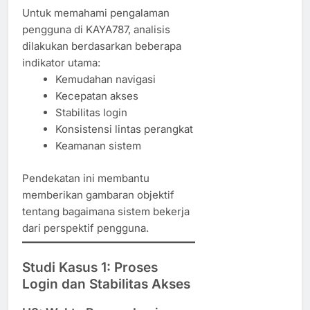
Untuk memahami pengalaman
pengguna di KAYA787, analisis
dilakukan berdasarkan beberapa
indikator utama:
Kemudahan navigasi
Kecepatan akses
Stabilitas login
Konsistensi lintas perangkat
Keamanan sistem
Pendekatan ini membantu
memberikan gambaran objektif
tentang bagaimana sistem bekerja
dari perspektif pengguna.
Studi Kasus 1: Proses
Login dan Stabilitas Akses