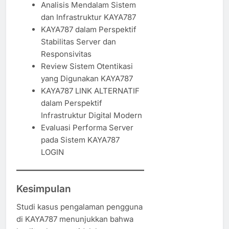
Analisis Mendalam Sistem
dan Infrastruktur KAYA787
KAYA787 dalam Perspektif
Stabilitas Server dan
Responsivitas
Review Sistem Otentikasi
yang Digunakan KAYA787
KAYA787 LINK ALTERNATIF
dalam Perspektif
Infrastruktur Digital Modern
Evaluasi Performa Server
pada Sistem KAYA787
LOGIN
Kesimpulan
Studi kasus pengalaman pengguna
di KAYA787 menunjukkan bahwa