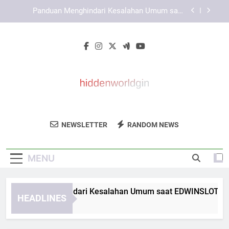
Skip
Panduan Menghindari Kesalahan Saat Login
to
KAYA787 agar Akses Lebih Lancar dan Aman
content
KAYA787 Login dengan Struktur Formulir yang
Mudah Dipahami dan Terarah
Panduan Menghindari Kesalahan Umum saat
EDWINSLOT Login
Panduan Menghindari Kesalahan Umum saat
LEBAH4D Login dengan Aman dan Terarah
Panduan Menghindari Kesalahan Saat Login
KAYA787 agar Akses Lebih Lancar dan Aman
Hidden World
Nikmati Rasa Unik Dari Hidden World Gin.
KAYA787 Login dengan Struktur Formulir yang
NEWSLETTER
RANDOM NEWS
Gin
Mudah Dipahami dan Terarah
Produk Gin Berkualitas Dengan Cita Rasa
Khas.
MENU
nduan Menghindari Kesalahan Umum saat EDWINSLOT Login
HEADLINES
Weeks Ago