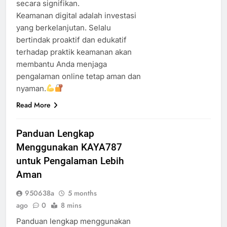
secara signifikan.
Keamanan digital adalah investasi
yang berkelanjutan. Selalu
bertindak proaktif dan edukatif
terhadap praktik keamanan akan
membantu Anda menjaga
pengalaman online tetap aman dan
nyaman.
Read More
Panduan Lengkap
Menggunakan KAYA787
untuk Pengalaman Lebih
Aman
950638a
5 months
ago
0
8 mins
Panduan lengkap menggunakan