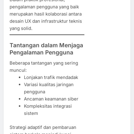
pengalaman pengguna yang baik
merupakan hasil kolaborasi antara
desain UX dan infrastruktur teknis
yang solid.
Tantangan dalam Menjaga
Pengalaman Pengguna
Beberapa tantangan yang sering
muncul:
Lonjakan trafik mendadak
Variasi kualitas jaringan
pengguna
Ancaman keamanan siber
Kompleksitas integrasi
sistem
Strategi adaptif dan pembaruan