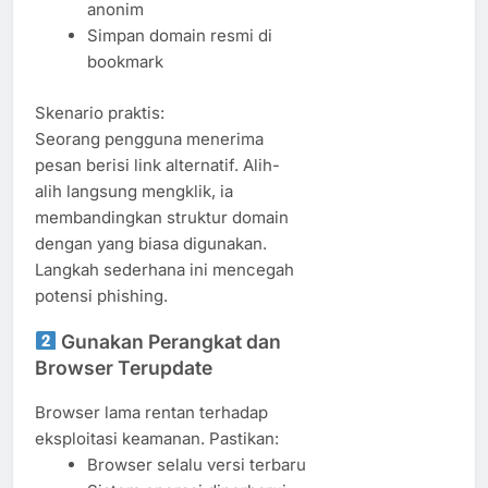
anonim
Simpan domain resmi di
bookmark
Skenario praktis:
Seorang pengguna menerima
pesan berisi link alternatif. Alih-
alih langsung mengklik, ia
membandingkan struktur domain
dengan yang biasa digunakan.
Langkah sederhana ini mencegah
potensi phishing.
Gunakan Perangkat dan
Browser Terupdate
Browser lama rentan terhadap
eksploitasi keamanan. Pastikan:
Browser selalu versi terbaru