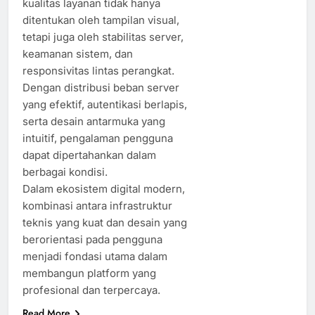
kualitas layanan tidak hanya
ditentukan oleh tampilan visual,
tetapi juga oleh stabilitas server,
keamanan sistem, dan
responsivitas lintas perangkat.
Dengan distribusi beban server
yang efektif, autentikasi berlapis,
serta desain antarmuka yang
intuitif, pengalaman pengguna
dapat dipertahankan dalam
berbagai kondisi.
Dalam ekosistem digital modern,
kombinasi antara infrastruktur
teknis yang kuat dan desain yang
berorientasi pada pengguna
menjadi fondasi utama dalam
membangun platform yang
profesional dan terpercaya.
Read More