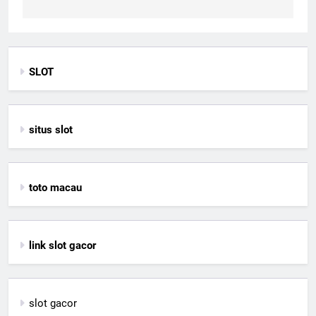
SLOT
situs slot
toto macau
link slot gacor
slot gacor