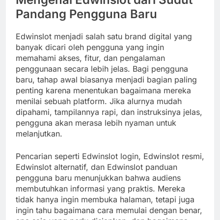
Pandang Pengguna Baru
Edwinslot menjadi salah satu brand digital yang
banyak dicari oleh pengguna yang ingin
memahami akses, fitur, dan pengalaman
penggunaan secara lebih jelas. Bagi pengguna
baru, tahap awal biasanya menjadi bagian paling
penting karena menentukan bagaimana mereka
menilai sebuah platform. Jika alurnya mudah
dipahami, tampilannya rapi, dan instruksinya jelas,
pengguna akan merasa lebih nyaman untuk
melanjutkan.
Pencarian seperti Edwinslot login, Edwinslot resmi,
Edwinslot alternatif, dan Edwinslot panduan
pengguna baru menunjukkan bahwa audiens
membutuhkan informasi yang praktis. Mereka
tidak hanya ingin membuka halaman, tetapi juga
ingin tahu bagaimana cara memulai dengan benar,