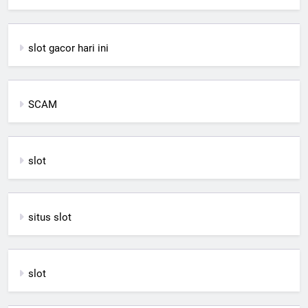
slot gacor hari ini
SCAM
slot
situs slot
slot