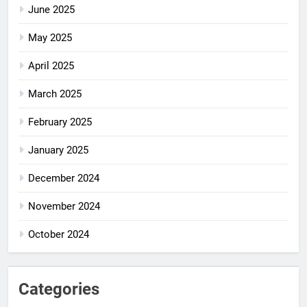
June 2025
May 2025
April 2025
March 2025
February 2025
January 2025
December 2024
November 2024
October 2024
Categories