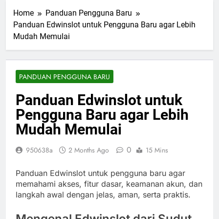
Home
Panduan Pengguna Baru
Panduan Edwinslot untuk Pengguna Baru agar Lebih
Mudah Memulai
PANDUAN PENGGUNA BARU
Panduan Edwinslot untuk
Pengguna Baru agar Lebih
Mudah Memulai
0
950638a
2 Months Ago
15 Mins
Panduan Edwinslot untuk pengguna baru agar
memahami akses, fitur dasar, keamanan akun, dan
langkah awal dengan jelas, aman, serta praktis.
Mengenal Edwinslot dari Sudut