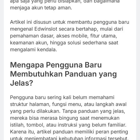
apa saja yang perlu disiapkan, dan bagaimana
menjaga akun tetap aman.
Artikel ini disusun untuk membantu pengguna baru
mengenal Edwinslot secara bertahap, mulai dari
pemahaman dasar, akses mobile, fitur utama,
keamanan akun, hingga solusi sederhana saat
mengalami kendala.
Mengapa Pengguna Baru
Membutuhkan Panduan yang
Jelas?
Pengguna baru sering kali belum memahami
struktur halaman, fungsi menu, atau langkah awal
yang perlu dilakukan. Tanpa panduan yang jelas,
mereka bisa merasa bingung saat menemukan
istilah, tombol, atau instruksi yang belum familiar.
Karena itu, artikel panduan memiliki peran penting
untuk menjembatani kebutuhan informasi tersebut.