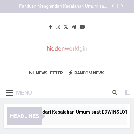
Skip
Panduan Menghindari Kesalahan Saat Login
to
KAYA787 agar Akses Lebih Lancar dan Aman
content
KAYA787 Login dengan Struktur Formulir yang
Mudah Dipahami dan Terarah
Panduan Menghindari Kesalahan Umum saat
EDWINSLOT Login
Panduan Menghindari Kesalahan Umum saat
LEBAH4D Login dengan Aman dan Terarah
Panduan Menghindari Kesalahan Saat Login
KAYA787 agar Akses Lebih Lancar dan Aman
Hidden World
Nikmati Rasa Unik Dari Hidden World Gin.
KAYA787 Login dengan Struktur Formulir yang
NEWSLETTER
RANDOM NEWS
Gin
Mudah Dipahami dan Terarah
Produk Gin Berkualitas Dengan Cita Rasa
Khas.
MENU
nduan Menghindari Kesalahan Umum saat EDWINSLOT Login
HEADLINES
eeks Ago