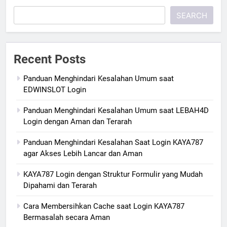
SEARCH
Recent Posts
Panduan Menghindari Kesalahan Umum saat
EDWINSLOT Login
Panduan Menghindari Kesalahan Umum saat LEBAH4D
Login dengan Aman dan Terarah
Panduan Menghindari Kesalahan Saat Login KAYA787
agar Akses Lebih Lancar dan Aman
KAYA787 Login dengan Struktur Formulir yang Mudah
Dipahami dan Terarah
Cara Membersihkan Cache saat Login KAYA787
Bermasalah secara Aman