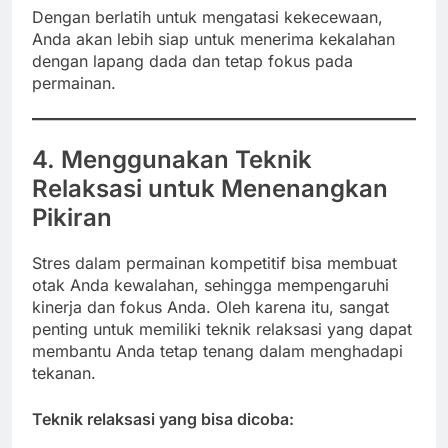
Dengan berlatih untuk mengatasi kekecewaan,
Anda akan lebih siap untuk menerima kekalahan
dengan lapang dada dan tetap fokus pada
permainan.
4. Menggunakan Teknik
Relaksasi untuk Menenangkan
Pikiran
Stres dalam permainan kompetitif bisa membuat
otak Anda kewalahan, sehingga mempengaruhi
kinerja dan fokus Anda. Oleh karena itu, sangat
penting untuk memiliki teknik relaksasi yang dapat
membantu Anda tetap tenang dalam menghadapi
tekanan.
Teknik relaksasi yang bisa dicoba: