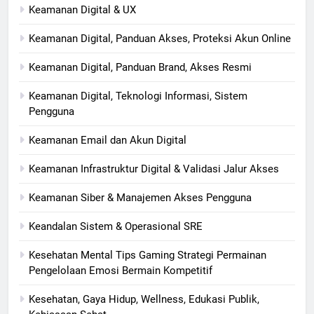
Keamanan Digital & UX
Keamanan Digital, Panduan Akses, Proteksi Akun Online
Keamanan Digital, Panduan Brand, Akses Resmi
Keamanan Digital, Teknologi Informasi, Sistem
Pengguna
Keamanan Email dan Akun Digital
Keamanan Infrastruktur Digital & Validasi Jalur Akses
Keamanan Siber & Manajemen Akses Pengguna
Keandalan Sistem & Operasional SRE
Kesehatan Mental Tips Gaming Strategi Permainan
Pengelolaan Emosi Bermain Kompetitif
Kesehatan, Gaya Hidup, Wellness, Edukasi Publik,