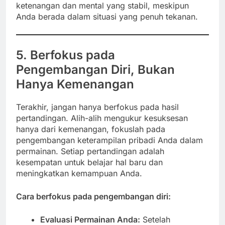
ketenangan dan mental yang stabil, meskipun
Anda berada dalam situasi yang penuh tekanan.
5. Berfokus pada
Pengembangan Diri, Bukan
Hanya Kemenangan
Terakhir, jangan hanya berfokus pada hasil
pertandingan. Alih-alih mengukur kesuksesan
hanya dari kemenangan, fokuslah pada
pengembangan keterampilan pribadi Anda dalam
permainan. Setiap pertandingan adalah
kesempatan untuk belajar hal baru dan
meningkatkan kemampuan Anda.
Cara berfokus pada pengembangan diri:
Evaluasi Permainan Anda:
Setelah