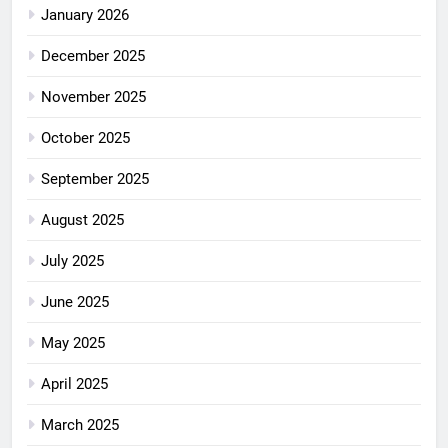
January 2026
December 2025
November 2025
October 2025
September 2025
August 2025
July 2025
June 2025
May 2025
April 2025
March 2025