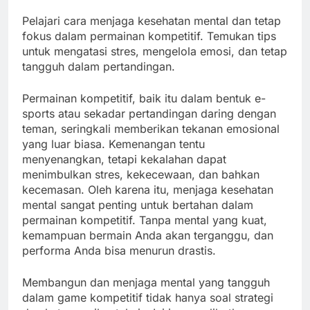
Pelajari cara menjaga kesehatan mental dan tetap
fokus dalam permainan kompetitif. Temukan tips
untuk mengatasi stres, mengelola emosi, dan tetap
tangguh dalam pertandingan.
Permainan kompetitif, baik itu dalam bentuk e-
sports atau sekadar pertandingan daring dengan
teman, seringkali memberikan tekanan emosional
yang luar biasa. Kemenangan tentu
menyenangkan, tetapi kekalahan dapat
menimbulkan stres, kekecewaan, dan bahkan
kecemasan. Oleh karena itu, menjaga kesehatan
mental sangat penting untuk bertahan dalam
permainan kompetitif. Tanpa mental yang kuat,
kemampuan bermain Anda akan terganggu, dan
performa Anda bisa menurun drastis.
Membangun dan menjaga mental yang tangguh
dalam game kompetitif tidak hanya soal strategi