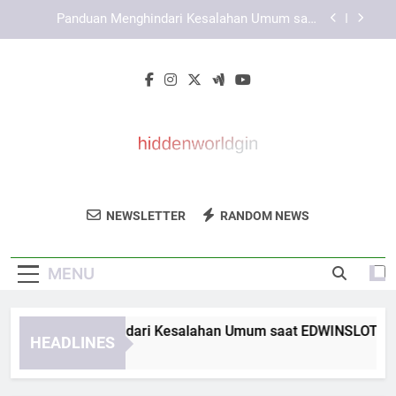
Skip
Panduan Menghindari Kesalahan Saat Login
to
KAYA787 agar Akses Lebih Lancar dan Aman
content
KAYA787 Login dengan Struktur Formulir yang
Mudah Dipahami dan Terarah
Panduan Menghindari Kesalahan Umum saat
EDWINSLOT Login
Panduan Menghindari Kesalahan Umum saat
LEBAH4D Login dengan Aman dan Terarah
Panduan Menghindari Kesalahan Saat Login
KAYA787 agar Akses Lebih Lancar dan Aman
Hidden World
Nikmati Rasa Unik Dari Hidden World Gin.
KAYA787 Login dengan Struktur Formulir yang
NEWSLETTER
RANDOM NEWS
Gin
Mudah Dipahami dan Terarah
Produk Gin Berkualitas Dengan Cita Rasa
Khas.
MENU
nduan Menghindari Kesalahan Umum saat EDWINSLOT Login
HEADLINES
Weeks Ago