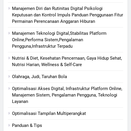
Manajemen Diri dan Rutinitas Digital Psikologi
Keputusan dan Kontrol Impuls Panduan Penggunaan Fitur
Permainan Perencanaan Anggaran Hiburan
Manajemen Teknologi Digital,Stabilitas Platform
Online,Performa Sistem,Pengalaman
Pengguna,Infrastruktur Terpadu
Nutrisi & Diet, Kesehatan Pencernaan, Gaya Hidup Sehat,
Nutrisi Harian, Wellness & Self-Care
Olahraga, Judi, Taruhan Bola
Optimalisasi Akses Digital, Infrastruktur Platform Online,
Manajemen Sistem, Pengalaman Pengguna, Teknologi
Layanan
Optimalisasi Tampilan Multiperangkat
Panduan & Tips