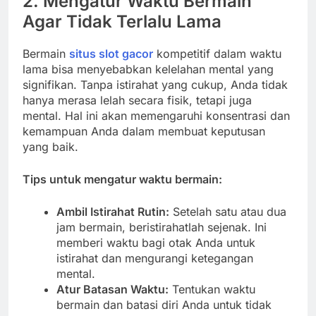
2. Mengatur Waktu Bermain
Agar Tidak Terlalu Lama
Bermain
situs slot gacor
kompetitif dalam waktu
lama bisa menyebabkan kelelahan mental yang
signifikan. Tanpa istirahat yang cukup, Anda tidak
hanya merasa lelah secara fisik, tetapi juga
mental. Hal ini akan memengaruhi konsentrasi dan
kemampuan Anda dalam membuat keputusan
yang baik.
Tips untuk mengatur waktu bermain:
Ambil Istirahat Rutin:
Setelah satu atau dua
jam bermain, beristirahatlah sejenak. Ini
memberi waktu bagi otak Anda untuk
istirahat dan mengurangi ketegangan
mental.
Atur Batasan Waktu:
Tentukan waktu
bermain dan batasi diri Anda untuk tidak