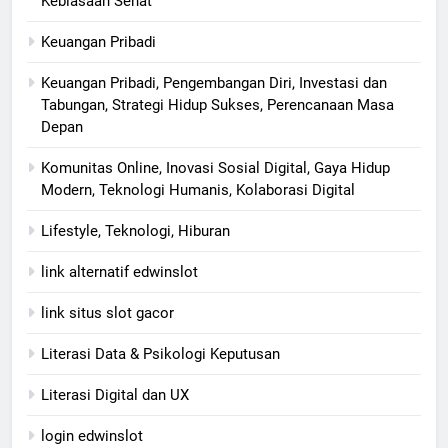
Kebiasaan Sehat
Keuangan Pribadi
Keuangan Pribadi, Pengembangan Diri, Investasi dan
Tabungan, Strategi Hidup Sukses, Perencanaan Masa
Depan
Komunitas Online, Inovasi Sosial Digital, Gaya Hidup
Modern, Teknologi Humanis, Kolaborasi Digital
Lifestyle, Teknologi, Hiburan
link alternatif edwinslot
link situs slot gacor
Literasi Data & Psikologi Keputusan
Literasi Digital dan UX
login edwinslot