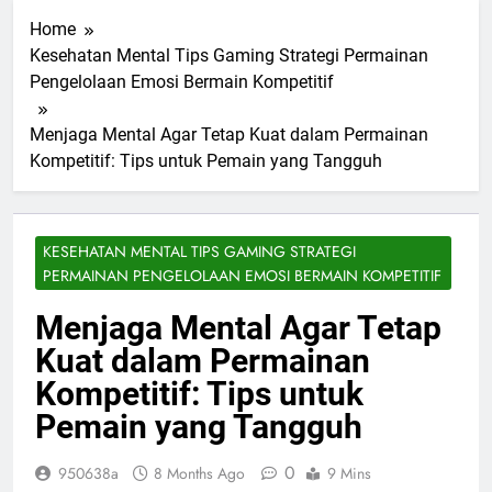
Home
Kesehatan Mental Tips Gaming Strategi Permainan
Pengelolaan Emosi Bermain Kompetitif
Menjaga Mental Agar Tetap Kuat dalam Permainan
Kompetitif: Tips untuk Pemain yang Tangguh
KESEHATAN MENTAL TIPS GAMING STRATEGI
PERMAINAN PENGELOLAAN EMOSI BERMAIN KOMPETITIF
Menjaga Mental Agar Tetap
Kuat dalam Permainan
Kompetitif: Tips untuk
Pemain yang Tangguh
0
950638a
8 Months Ago
9 Mins