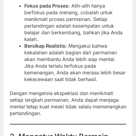
Fokus pada Proses:
Alih-alih hanya
berfokus pada menang, cobalah untuk
menikmati proses permainan. Setiap
pertandingan adalah kesempatan untuk
belajar dan berkembang, bahkan jika Anda
kalah.
Bersikap Realistis:
Mengakui bahwa
kekalahan adalah bagian dari permainan
akan membantu Anda lebih siap mental.
Jika Anda terlalu terfokus pada
kemenangan, Anda akan merasa lebih besar
kekecewaan saat tidak berhasil.
Dengan mengelola ekspektasi dan menikmati
setiap langkah permainan, Anda dapat menjaga
mental tetap kuat meski tidak selalu memenangkan
pertandingan.