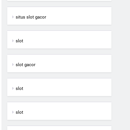
situs slot gacor
slot
slot gacor
slot
slot