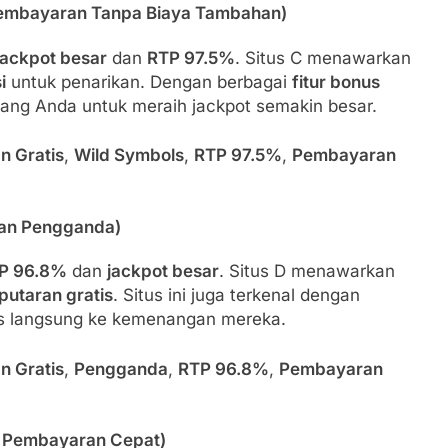
n Pembayaran Tanpa Biaya Tambahan)
jackpot besar
dan
RTP 97.5%
. Situs C menawarkan
i
untuk penarikan. Dengan berbagai
fitur bonus
uang Anda untuk meraih jackpot semakin besar.
n Gratis
,
Wild Symbols
,
RTP 97.5%
,
Pembayaran
 dan Pengganda)
P 96.8%
dan
jackpot besar
. Situs D menawarkan
putaran gratis
. Situs ini juga terkenal dengan
 langsung ke kemenangan mereka.
n Gratis
,
Pengganda
,
RTP 96.8%
,
Pembayaran
an Pembayaran Cepat)