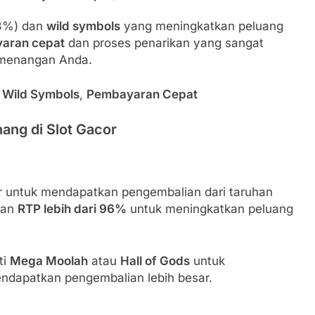
8%) dan
wild symbols
yang meningkatkan peluang
aran cepat
dan proses penarikan yang sangat
emenangan Anda.
,
Wild Symbols
,
Pembayaran Cepat
ang di Slot Gacor
r untuk mendapatkan pengembalian dari taruhan
gan
RTP lebih dari 96%
untuk meningkatkan peluang
ti
Mega Moolah
atau
Hall of Gods
untuk
dapatkan pengembalian lebih besar.