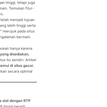
n tinggi, tetapi juga
ain. Temukan fitur-
in.
telah menjadi tujuan
ng lebih tinggi serta
” merujuk pada situs
pengalaman bermain
bukan hanya karena
 yang disediakan
,
us itu sendiri. Artikel
temui di situs gacor
,
atkan secara optimal
a slot dengan RTP
 tinggi berarti