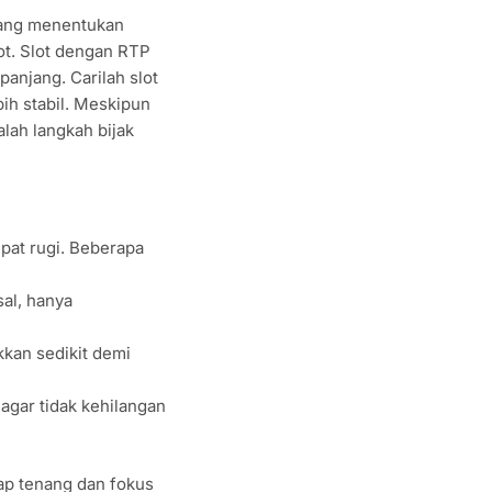
 yang menentukan
ot. Slot dengan RTP
anjang. Carilah slot
ih stabil. Meskipun
lah langkah bijak
pat rugi. Beberapa
al, hanya
ikkan sedikit demi
agar tidak kehilangan
ap tenang dan fokus