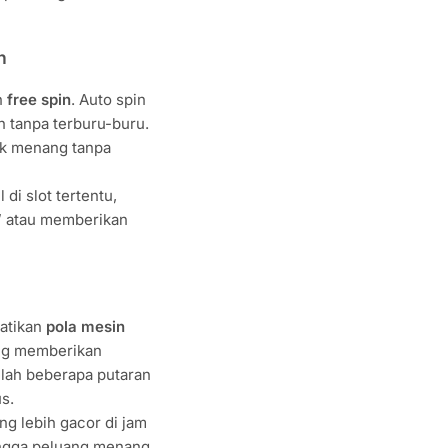
n
n
free spin
. Auto spin
 tanpa terburu-buru.
uk menang tanpa
 di slot tertentu,
r” atau memberikan
atikan
pola mesin
ung memberikan
elah beberapa putaran
s.
ng lebih gacor di jam
hingga peluang menang