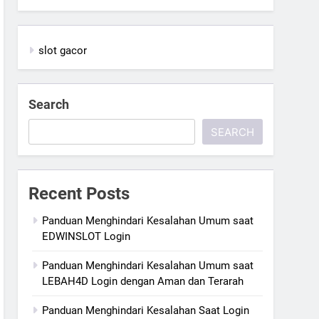
slot gacor
Search
SEARCH
Recent Posts
Panduan Menghindari Kesalahan Umum saat
EDWINSLOT Login
Panduan Menghindari Kesalahan Umum saat
LEBAH4D Login dengan Aman dan Terarah
Panduan Menghindari Kesalahan Saat Login