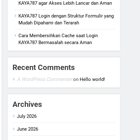
KAYA787 agar Akses Lebih Lancar dan Aman
KAYA787 Login dengan Struktur Formulir yang
Mudah Dipahami dan Terarah
Cara Membersihkan Cache saat Login
KAYA787 Bermasalah secara Aman
Recent Comments
A WordPress Commenter
on
Hello world!
Archives
July 2026
June 2026