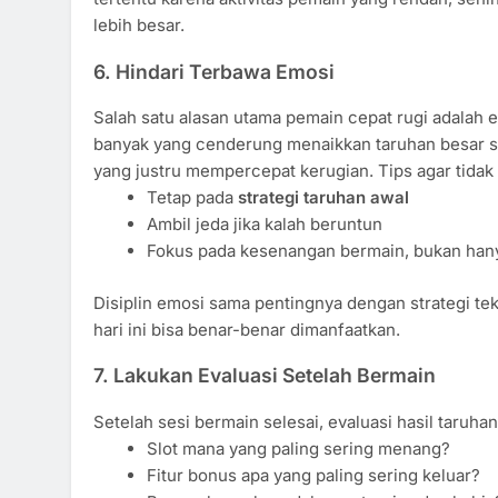
lebih besar.
6. Hindari Terbawa Emosi
Salah satu alasan utama pemain cepat rugi adalah e
banyak yang cenderung menaikkan taruhan besar s
yang justru mempercepat kerugian. Tips agar tidak
Tetap pada
strategi taruhan awal
Ambil jeda jika kalah beruntun
Fokus pada kesenangan bermain, bukan ha
Disiplin emosi sama pentingnya dengan strategi tek
hari ini bisa benar-benar dimanfaatkan.
7. Lakukan Evaluasi Setelah Bermain
Setelah sesi bermain selesai, evaluasi hasil taruha
Slot mana yang paling sering menang?
Fitur bonus apa yang paling sering keluar?