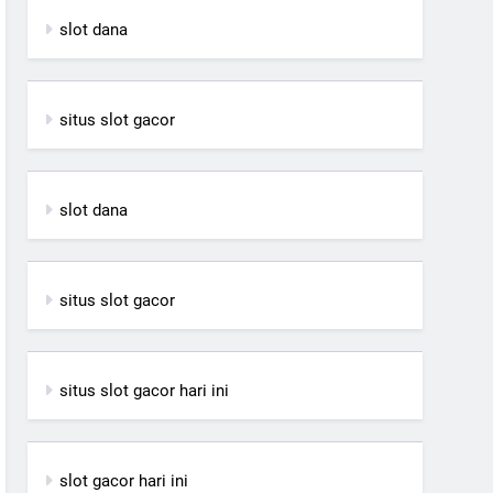
slot dana
situs slot gacor
slot dana
situs slot gacor
situs slot gacor hari ini
slot gacor hari ini