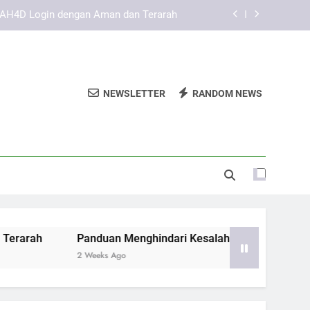
AH4D Login dengan Aman dan Terarah
87 agar Akses Lebih Lancar dan Aman
ulir yang Mudah Dipahami dan Terarah
NEWSLETTER
RANDOM NEWS
esalahan Umum saat EDWINSLOT Login
AH4D Login dengan Aman dan Terarah
 Cita Rasa Khas.
87 agar Akses Lebih Lancar dan Aman
ulir yang Mudah Dipahami dan Terarah
Panduan Menghindari Kesalahan Saat Login KAYA787 agar
2 Weeks Ago