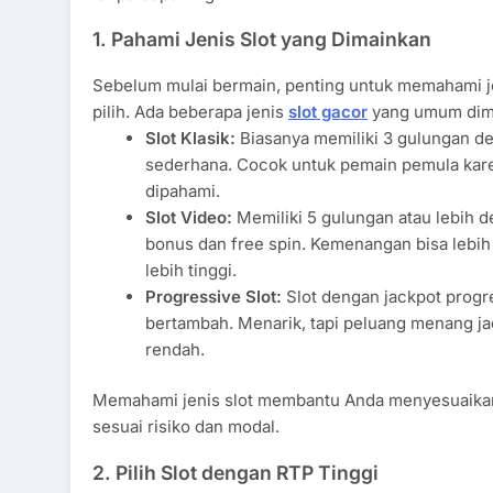
1. Pahami Jenis Slot yang Dimainkan
Sebelum mulai bermain, penting untuk memahami je
pilih. Ada beberapa jenis
slot gacor
yang umum dim
Slot Klasik:
Biasanya memiliki 3 gulungan d
sederhana. Cocok untuk pemain pemula kar
dipahami.
Slot Video:
Memiliki 5 gulungan atau lebih d
bonus dan free spin. Kemenangan bisa lebih b
lebih tinggi.
Progressive Slot:
Slot dengan jackpot progre
bertambah. Menarik, tapi peluang menang j
rendah.
Memahami jenis slot membantu Anda menyesuaikan 
sesuai risiko dan modal.
2. Pilih Slot dengan RTP Tinggi