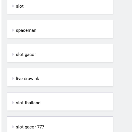
slot
spaceman
slot gacor
live draw hk
slot thailand
slot gacor 777