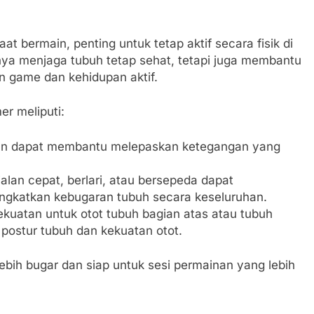
at bermain, penting untuk tetap aktif secara fisik di
nya menjaga tubuh tetap sehat, tetapi juga membantu
 game dan kehidupan aktif.
er meliputi:
gan dapat membantu melepaskan ketegangan yang
rjalan cepat, berlari, atau bersepeda dapat
ingkatkan kebugaran tubuh secara keseluruhan.
ekuatan untuk otot tubuh bagian atas atau tubuh
ostur tubuh dan kekuatan otot.
ebih bugar dan siap untuk sesi permainan yang lebih