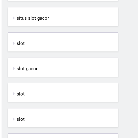
situs slot gacor
slot
slot gacor
slot
slot