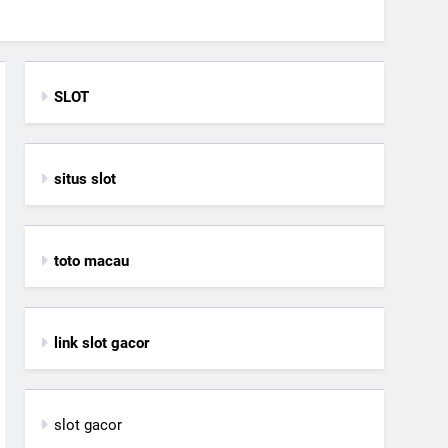
SLOT
situs slot
toto macau
link slot gacor
slot gacor