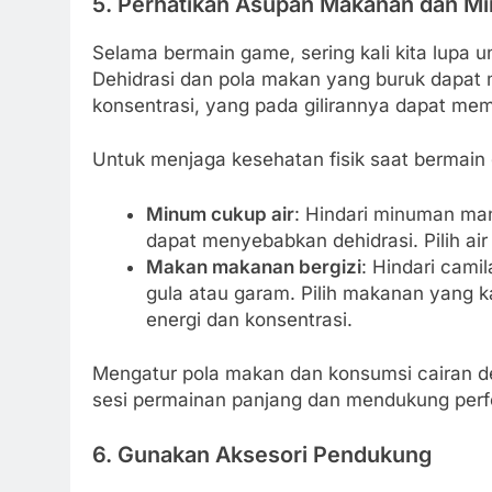
5.
Perhatikan Asupan Makanan dan M
Selama bermain game, sering kali kita lupa u
Dehidrasi dan pola makan yang buruk dapa
konsentrasi, yang pada gilirannya dapat m
Untuk menjaga kesehatan fisik saat bermain
Minum cukup air
: Hindari minuman man
dapat menyebabkan dehidrasi. Pilih air
Makan makanan bergizi
: Hindari cami
gula atau garam. Pilih makanan yang k
energi dan konsentrasi.
Mengatur pola makan dan konsumsi cairan d
sesi permainan panjang dan mendukung perfo
6.
Gunakan Aksesori Pendukung