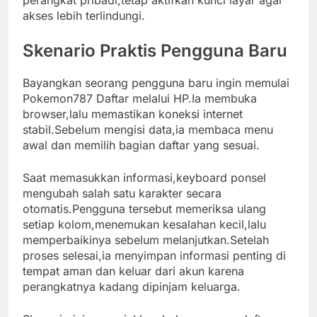
akses lebih terlindungi.
Skenario Praktis Pengguna Baru
Bayangkan seorang pengguna baru ingin memulai
Pokemon787 Daftar melalui HP.Ia membuka
browser,lalu memastikan koneksi internet
stabil.Sebelum mengisi data,ia membaca menu
awal dan memilih bagian daftar yang sesuai.
Saat memasukkan informasi,keyboard ponsel
mengubah salah satu karakter secara
otomatis.Pengguna tersebut memeriksa ulang
setiap kolom,menemukan kesalahan kecil,lalu
memperbaikinya sebelum melanjutkan.Setelah
proses selesai,ia menyimpan informasi penting di
tempat aman dan keluar dari akun karena
perangkatnya kadang dipinjam keluarga.