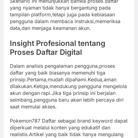
Skenario ini menunjukkan bahwa proses daftar
yang nyaman tidak hanya bergantung pada
tampilan platform,tetapi juga pada kebiasaan
pengguna dalam membaca instruksi,memeriksa
data,dan menjaga keamanan akun.
Insight Profesional tentang
Proses Daftar Digital
Dalam analisis pengalaman pengguna,proses
daftar yang baik biasanya memenuhi tiga
prinsip.Pertama,mudah dipahami.Kedua,aman
dilakukan.Ketiga,mendukung pengguna mengelola
akun dengan rapi.Jika tiga prinsip ini berjalan
seimbang,pengguna baru akan lebih percaya diri
saat memulai akses.
Pokemon787 Daftar sebagai brand keyword dapat
diperkuat melalui konten yang edukatif dan
realistis.Artikel yang baik tidak hanya mengulang