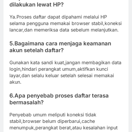
dilakukan lewat HP?
Ya.Proses daftar dapat dipahami melalui HP
selama pengguna memakai browser stabil,koneksi
lancar,dan memeriksa data sebelum melanjutkan.
5.Bagaimana cara menjaga keamanan
akun setelah daftar?
Gunakan kata sandi kuat,jangan membagikan data
login,hindari perangkat umum,aktifkan kunci
layar,dan selalu keluar setelah selesai memakai
akun.
6.Apa penyebab proses daftar terasa
bermasalah?
Penyebab umum meliputi koneksi tidak
stabil,browser belum diperbarui,cache
menumpuk,perangkat berat,atau kesalahan input