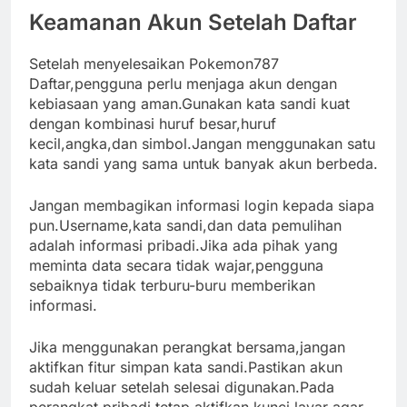
Keamanan Akun Setelah Daftar
Setelah menyelesaikan Pokemon787
Daftar,pengguna perlu menjaga akun dengan
kebiasaan yang aman.Gunakan kata sandi kuat
dengan kombinasi huruf besar,huruf
kecil,angka,dan simbol.Jangan menggunakan satu
kata sandi yang sama untuk banyak akun berbeda.
Jangan membagikan informasi login kepada siapa
pun.Username,kata sandi,dan data pemulihan
adalah informasi pribadi.Jika ada pihak yang
meminta data secara tidak wajar,pengguna
sebaiknya tidak terburu-buru memberikan
informasi.
Jika menggunakan perangkat bersama,jangan
aktifkan fitur simpan kata sandi.Pastikan akun
sudah keluar setelah selesai digunakan.Pada
perangkat pribadi,tetap aktifkan kunci layar agar