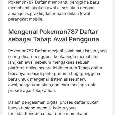
Pokemon787 Daftar membantu pengguna baru
memahami langkah awal akses akun dengan
aman,jelas,praktis,dan mudah diikuti lewat
perangkat mobile.
Mengenal Pokemon787 Daftar
sebagai Tahap Awal Pengguna
Pokemon787 Daftar menjadi salah satu istilah yang
sering dicari pengguna ketika ingin memahami
langkah awal sebelum mengakses sebuah
platform online secara lebih terarah.Tahap daftar
biasanya menjadi pintu pertama bagi pengguna
baru untuk mengenal sistem akses,menu
awal,pengaturan akun,dan cara menjaga data
pribadi agar tetap aman.
Dalam pengalaman digital,proses daftar bukan
hanya tentang mengisi kolom yang
tersedia.Pengguna juga perlu memahami