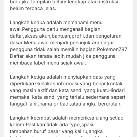
buru jika tampilan belum lengkap atau instruksi
belum terbaca jelas.
Langkah kedua adalah memahami menu
awal.Pengguna perlu mengenali bagian
daftar,akses akun,bantuan,profil,dan pengaturan
dasar.Menu awal menjadi penunjuk arah agar
pengguna tidak salah memilih bagian.Pokemon787
Daftar akan terasa lebih mudah jika pengguna
membaca label menu sejak awal.
Langkah ketiga adalah menyiapkan data yang
diperlukan.Gunakan informasi yang benar,kontak
yang masih aktif,dan kata sandi yang kuat.Hindari
memakai kata sandi yang terlalu sederhana seperti
tanggal lahir,nama pribadi,atau angka berurutan.
Langkah keempat adalah memeriksa ulang setiap
kolom.Pastikan tidak ada typo,spasi
tambahan,huruf besar yang keliru,angka