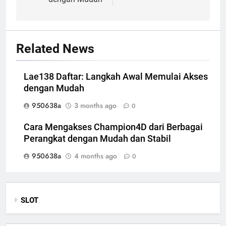
Related News
Lae138 Daftar: Langkah Awal Memulai Akses
dengan Mudah
950638a
3 months ago
0
Cara Mengakses Champion4D dari Berbagai
Perangkat dengan Mudah dan Stabil
950638a
4 months ago
0
SLOT