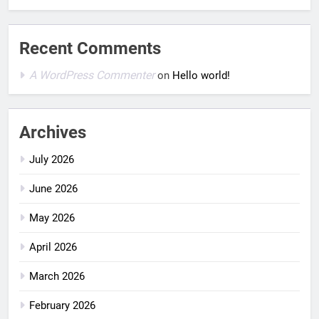
Recent Comments
A WordPress Commenter
on
Hello world!
Archives
July 2026
June 2026
May 2026
April 2026
March 2026
February 2026