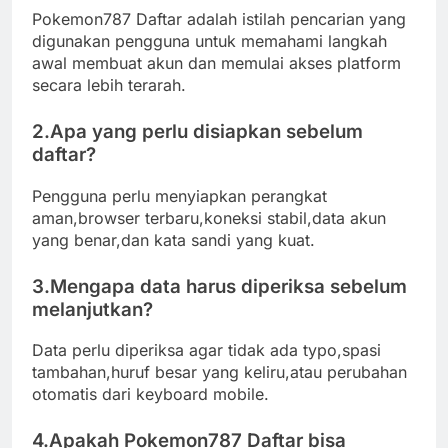
Pokemon787 Daftar adalah istilah pencarian yang
digunakan pengguna untuk memahami langkah
awal membuat akun dan memulai akses platform
secara lebih terarah.
2.Apa yang perlu disiapkan sebelum
daftar?
Pengguna perlu menyiapkan perangkat
aman,browser terbaru,koneksi stabil,data akun
yang benar,dan kata sandi yang kuat.
3.Mengapa data harus diperiksa sebelum
melanjutkan?
Data perlu diperiksa agar tidak ada typo,spasi
tambahan,huruf besar yang keliru,atau perubahan
otomatis dari keyboard mobile.
4.Apakah Pokemon787 Daftar bisa