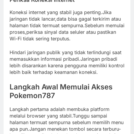
Koneksi internet yang stabil juga penting.Jika
jaringan tidak lancar,data bisa gagal terkirim atau
halaman tidak termuat sempurna.Sebelum memulai
proses,periksa sinyal data seluler atau pastikan
Wi-Fi tidak sering terputus.
Hindari jaringan publik yang tidak terlindungi saat
memasukkan informasi pribadi.Jaringan pribadi
lebih disarankan karena pengguna memiliki kontrol
lebih baik terhadap keamanan koneksi.
Langkah Awal Memulai Akses
Pokemon787
Langkah pertama adalah membuka platform
melalui browser yang stabil.Tunggu sampai
halaman termuat sempurna sebelum memilih menu
apa pun.Jangan menekan tombol secara terburu-