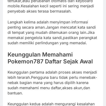
tertukar,atau perubahan otomatis dari keyboard
mobile.Kesalahan kecil seperti ini sering menjadi
penyebab akses terasa bermasalah.
Langkah kelima adalah menyimpan informasi
penting secara aman.Jangan mencatat kata sandi
di tempat yang mudah ditemukan orang lain.Jika
memakai pengelola kata sandi,pastikan perangkat
sudah memiliki perlindungan yang memadai.
Keunggulan Memahami
Pokemon787 Daftar Sejak Awal
Keunggulan pertama adalah proses akses menjadi
lebih terarah.Pengguna baru tidak perlu menebak-
nebak bagian mana yang harus dipilih karena
sudah memahami menu daftar,akses akun,dan
bantuan.
Keunggulan kedua adalah mengurangi kesalahan