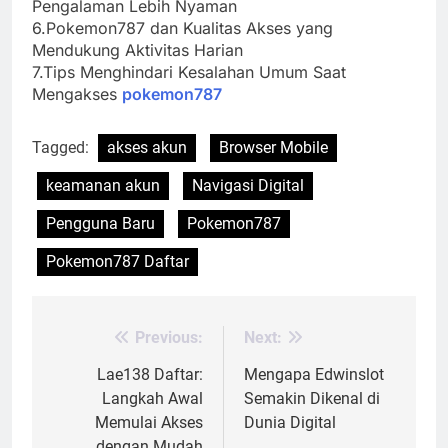
Pengalaman Lebih Nyaman
6.Pokemon787 dan Kualitas Akses yang
Mendukung Aktivitas Harian
7.Tips Menghindari Kesalahan Umum Saat
Mengakses
pokemon787
Tagged:
akses akun
Browser Mobile
keamanan akun
Navigasi Digital
Pengguna Baru
Pokemon787
Pokemon787 Daftar
Previous:
Next:
Post
navigation
Lae138 Daftar:
Mengapa Edwinslot
Langkah Awal
Semakin Dikenal di
Memulai Akses
Dunia Digital
dengan Mudah