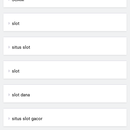
slot
situs slot
slot
slot dana
situs slot gacor