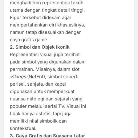
menghadirkan representasi tokoh
utama dengan tingkat detail tinggi.
Figur tersebut didesain agar
mempertahankan ciri khas aslinya,
namun tetap disesuaikan dengan
gaya grafis game.
2. Simbol dan Objek Ikonik
Representasi visual juga terlihat
pada simbol yang digunakan dalam
permainan. Misalnya, dalam slot
Vikings
(NetEnt), simbol seperti
perisai, senjata, dan kapal
digunakan untuk memperkuat
nuansa mitologi dan sejarah yang
populer melalui serial TV. Visual ini
tidak hanya estetis, tapi juga
memiliki nilai simbolik dan
kontekstual.
3. Gaya Grafis dan Suasana Latar