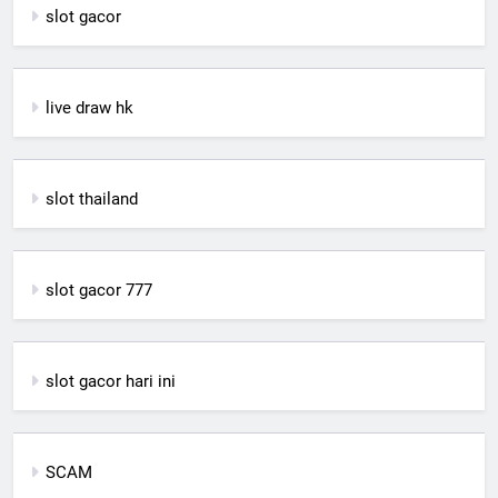
slot gacor
live draw hk
slot thailand
slot gacor 777
slot gacor hari ini
SCAM