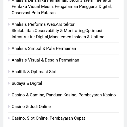
Analisis Dinamika Permainan, Studi Sistem Interaktif,
Perilaku Visual Mesin, Pengalaman Pengguna Digital,
Observasi Pola Putaran
Analisis Performa Web,Arsitektur
Skalabilitas,Observability & Monitoring,Optimasi
Infrastruktur Digital,Manajemen Insiden & Uptime
Analisis Simbol & Pola Permainan
Analisis Visual & Desain Permainan
Analitik & Optimasi Slot
Budaya & Digital
Casino & Gaming, Panduan Kasino, Pembayaran Kasino
Casino & Judi Online
Casino, Slot Online, Pembayaran Cepat