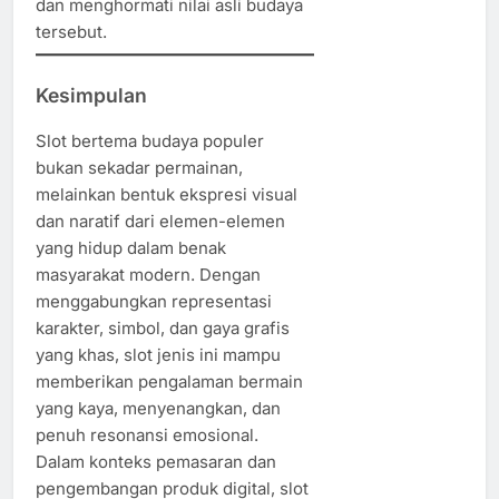
dan menghormati nilai asli budaya
tersebut.
Kesimpulan
Slot bertema budaya populer
bukan sekadar permainan,
melainkan bentuk ekspresi visual
dan naratif dari elemen-elemen
yang hidup dalam benak
masyarakat modern. Dengan
menggabungkan representasi
karakter, simbol, dan gaya grafis
yang khas, slot jenis ini mampu
memberikan pengalaman bermain
yang kaya, menyenangkan, dan
penuh resonansi emosional.
Dalam konteks pemasaran dan
pengembangan produk digital, slot