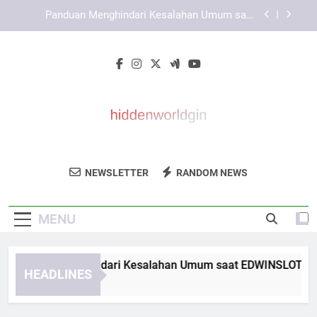
Skip
Panduan Menghindari Kesalahan Saat Login
to
KAYA787 agar Akses Lebih Lancar dan Aman
content
KAYA787 Login dengan Struktur Formulir yang
Mudah Dipahami dan Terarah
Panduan Menghindari Kesalahan Umum saat
EDWINSLOT Login
Panduan Menghindari Kesalahan Umum saat
LEBAH4D Login dengan Aman dan Terarah
Panduan Menghindari Kesalahan Saat Login
KAYA787 agar Akses Lebih Lancar dan Aman
Hidden World
Nikmati Rasa Unik Dari Hidden World Gin.
KAYA787 Login dengan Struktur Formulir yang
NEWSLETTER
RANDOM NEWS
Gin
Mudah Dipahami dan Terarah
Produk Gin Berkualitas Dengan Cita Rasa
Khas.
MENU
nduan Menghindari Kesalahan Umum saat EDWINSLOT Login
HEADLINES
Weeks Ago