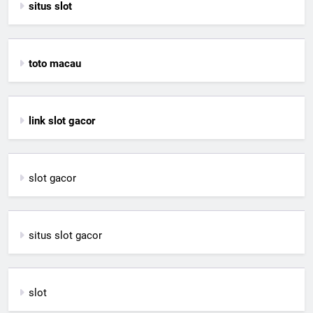
situs slot
toto macau
link slot gacor
slot gacor
situs slot gacor
slot