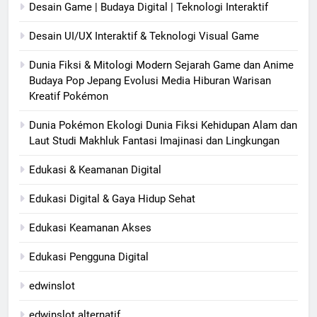
Desain Game | Budaya Digital | Teknologi Interaktif
Desain UI/UX Interaktif & Teknologi Visual Game
Dunia Fiksi & Mitologi Modern Sejarah Game dan Anime
Budaya Pop Jepang Evolusi Media Hiburan Warisan
Kreatif Pokémon
Dunia Pokémon Ekologi Dunia Fiksi Kehidupan Alam dan
Laut Studi Makhluk Fantasi Imajinasi dan Lingkungan
Edukasi & Keamanan Digital
Edukasi Digital & Gaya Hidup Sehat
Edukasi Keamanan Akses
Edukasi Pengguna Digital
edwinslot
edwinslot alternatif