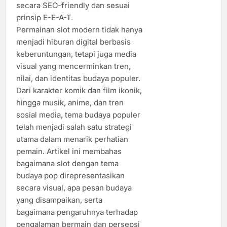
secara SEO-friendly dan sesuai
prinsip E-E-A-T.
Permainan slot modern tidak hanya
menjadi hiburan digital berbasis
keberuntungan, tetapi juga media
visual yang mencerminkan tren,
nilai, dan identitas budaya populer.
Dari karakter komik dan film ikonik,
hingga musik, anime, dan tren
sosial media, tema budaya populer
telah menjadi salah satu strategi
utama dalam menarik perhatian
pemain. Artikel ini membahas
bagaimana slot dengan tema
budaya pop direpresentasikan
secara visual, apa pesan budaya
yang disampaikan, serta
bagaimana pengaruhnya terhadap
pengalaman bermain dan persepsi