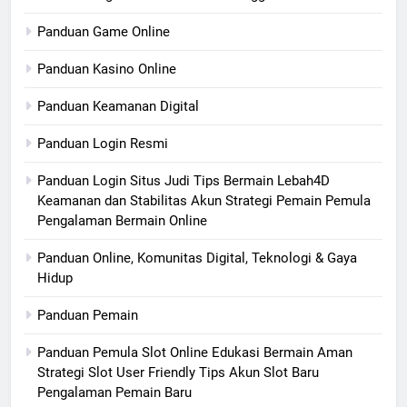
Panduan Game Online
Panduan Kasino Online
Panduan Keamanan Digital
Panduan Login Resmi
Panduan Login Situs Judi Tips Bermain Lebah4D
Keamanan dan Stabilitas Akun Strategi Pemain Pemula
Pengalaman Bermain Online
Panduan Online, Komunitas Digital, Teknologi & Gaya
Hidup
Panduan Pemain
Panduan Pemula Slot Online Edukasi Bermain Aman
Strategi Slot User Friendly Tips Akun Slot Baru
Pengalaman Pemain Baru