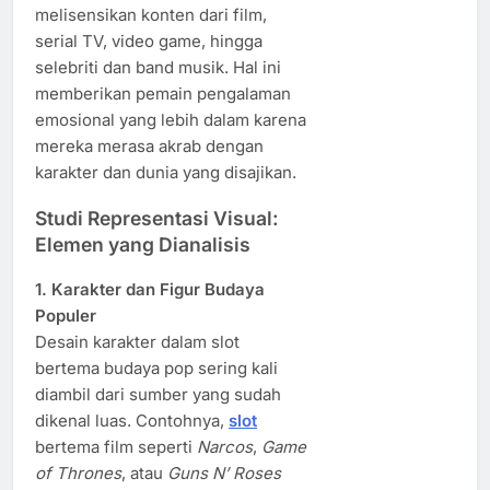
melisensikan konten dari film,
serial TV, video game, hingga
selebriti dan band musik. Hal ini
memberikan pemain pengalaman
emosional yang lebih dalam karena
mereka merasa akrab dengan
karakter dan dunia yang disajikan.
Studi Representasi Visual:
Elemen yang Dianalisis
1. Karakter dan Figur Budaya
Populer
Desain karakter dalam slot
bertema budaya pop sering kali
diambil dari sumber yang sudah
dikenal luas. Contohnya,
slot
bertema film seperti
Narcos
,
Game
of Thrones
, atau
Guns N’ Roses