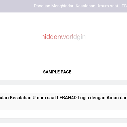
Panduan Menghindari Kesalahan Umum saat LEB
Panduan Menghindari Kesalahan Saat Login KAYA7
KAYA787 Login dengan Struktur Form
Panduan Menghindari K
den World Gin
Panduan Menghindari Kesalahan Umum saat LEB
sa Unik Dari Hidden World Gin. Produk Gin Berkualitas Dengan
Panduan Menghindari Kesalahan Saat Login KAYA7
SAMPLE PAGE
KAYA787 Login dengan Struktur Form
han Umum saat LEBAH4D Login dengan Aman dan Terarah