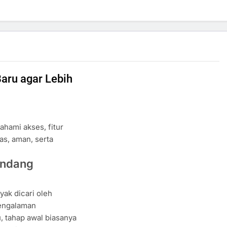
aru agar Lebih
hami akses, fitur
as, aman, serta
andang
yak dicari oleh
pengalaman
, tahap awal biasanya