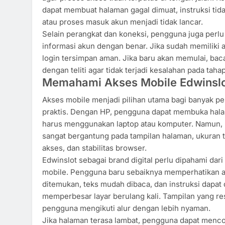
dapat membuat halaman gagal dimuat, instruksi tid
atau proses masuk akun menjadi tidak lancar.
Selain perangkat dan koneksi, pengguna juga perl
informasi akun dengan benar. Jika sudah memiliki a
login tersimpan aman. Jika baru akan memulai, baca
dengan teliti agar tidak terjadi kesalahan pada taha
Memahami Akses Mobile Edwinsl
Akses mobile menjadi pilihan utama bagi banyak p
praktis. Dengan HP, pengguna dapat membuka hala
harus menggunakan laptop atau komputer. Namun,
sangat bergantung pada tampilan halaman, ukuran 
akses, dan stabilitas browser.
Edwinslot sebagai brand digital perlu dipahami dari
mobile. Pengguna baru sebaiknya memperhatikan
ditemukan, teks mudah dibaca, dan instruksi dapat
memperbesar layar berulang kali. Tampilan yang 
pengguna mengikuti alur dengan lebih nyaman.
Jika halaman terasa lambat, pengguna dapat men