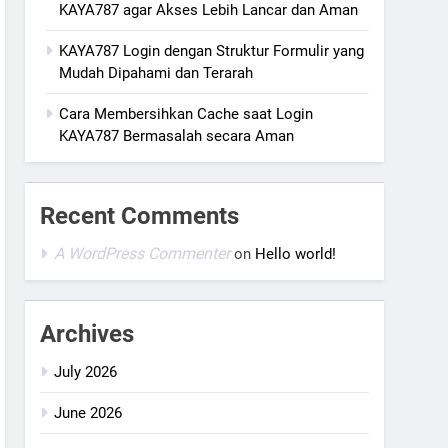
KAYA787 agar Akses Lebih Lancar dan Aman
KAYA787 Login dengan Struktur Formulir yang
Mudah Dipahami dan Terarah
Cara Membersihkan Cache saat Login
KAYA787 Bermasalah secara Aman
Recent Comments
A WordPress Commenter
on
Hello world!
Archives
July 2026
June 2026