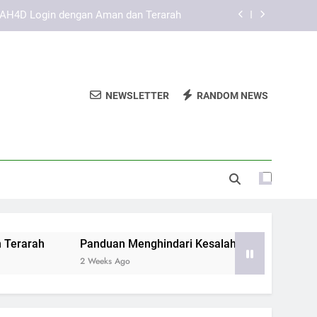
AH4D Login dengan Aman dan Terarah
87 agar Akses Lebih Lancar dan Aman
ulir yang Mudah Dipahami dan Terarah
NEWSLETTER
RANDOM NEWS
esalahan Umum saat EDWINSLOT Login
AH4D Login dengan Aman dan Terarah
 Cita Rasa Khas.
87 agar Akses Lebih Lancar dan Aman
ulir yang Mudah Dipahami dan Terarah
Panduan Menghindari Kesalahan Saat Login KAYA787 aga
2 Weeks Ago