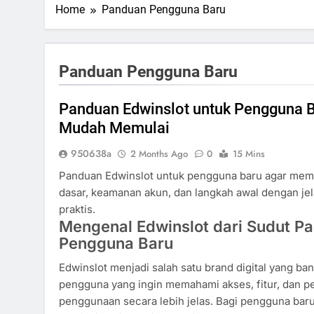
Home
Panduan Pengguna Baru
Panduan Pengguna Baru
Panduan Edwinslot untuk Pengguna B
Mudah Memulai
950638a
2 Months Ago
0
15 Mins
Panduan Edwinslot untuk pengguna baru agar mema
dasar, keamanan akun, dan langkah awal dengan jel
praktis.
Mengenal Edwinslot dari Sudut P
Pengguna Baru
Edwinslot menjadi salah satu brand digital yang ban
pengguna yang ingin memahami akses, fitur, dan 
penggunaan secara lebih jelas. Bagi pengguna baru