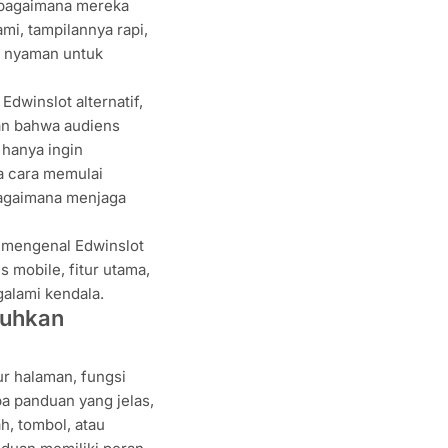
 bagaimana mereka
mi, tampilannya rapi,
h nyaman untuk
Edwinslot alternatif,
an bahwa audiens
 hanya ingin
a cara memulai
bagaimana menjaga
 mengenal Edwinslot
 mobile, fitur utama,
alami kendala.
uhkan
r halaman, fungsi
pa panduan yang jelas,
h, tombol, atau