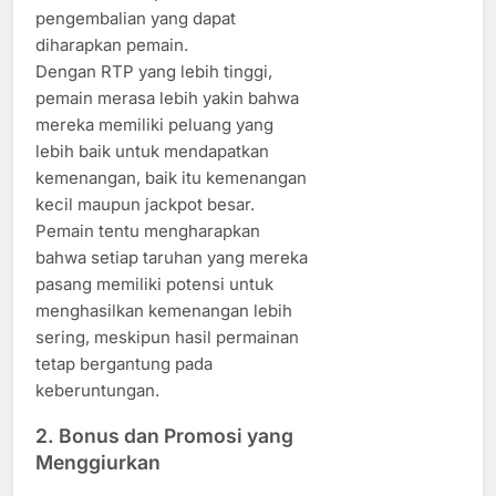
pengembalian yang dapat
diharapkan pemain.
Dengan RTP yang lebih tinggi,
pemain merasa lebih yakin bahwa
mereka memiliki peluang yang
lebih baik untuk mendapatkan
kemenangan, baik itu kemenangan
kecil maupun jackpot besar.
Pemain tentu mengharapkan
bahwa setiap taruhan yang mereka
pasang memiliki potensi untuk
menghasilkan kemenangan lebih
sering, meskipun hasil permainan
tetap bergantung pada
keberuntungan.
2.
Bonus dan Promosi yang
Menggiurkan