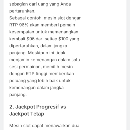
sebagian dari uang yang Anda
pertaruhkan.
Sebagai contoh, mesin slot dengan
RTP 96% akan memberi pemain
kesempatan untuk memenangkan
kembali $96 dari setiap $100 yang
dipertaruhkan, dalam jangka
panjang. Meskipun ini tidak
menjamin kemenangan dalam satu
sesi permainan, memilih mesin
dengan RTP tinggi memberikan
peluang yang lebih baik untuk
kemenangan dalam jangka
panjang.
2.
Jackpot Progresif vs
Jackpot Tetap
Mesin slot dapat menawarkan dua