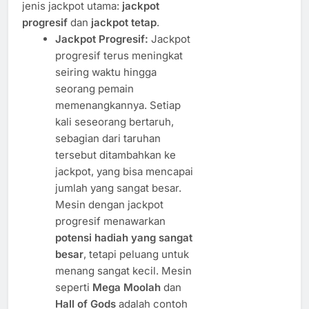
jenis jackpot utama:
jackpot
progresif
dan
jackpot tetap
.
Jackpot Progresif:
Jackpot
progresif terus meningkat
seiring waktu hingga
seorang pemain
memenangkannya. Setiap
kali seseorang bertaruh,
sebagian dari taruhan
tersebut ditambahkan ke
jackpot, yang bisa mencapai
jumlah yang sangat besar.
Mesin dengan jackpot
progresif menawarkan
potensi hadiah yang sangat
besar
, tetapi peluang untuk
menang sangat kecil. Mesin
seperti
Mega Moolah
dan
Hall of Gods
adalah contoh