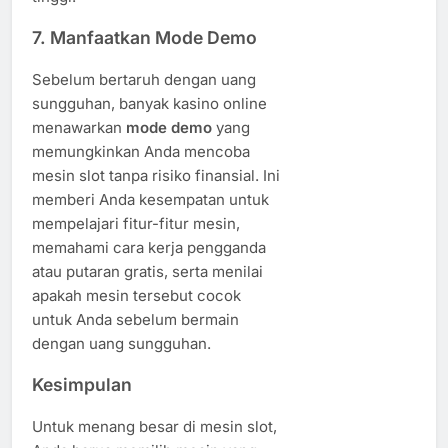
7.
Manfaatkan Mode Demo
Sebelum bertaruh dengan uang
sungguhan, banyak kasino online
menawarkan
mode demo
yang
memungkinkan Anda mencoba
mesin slot tanpa risiko finansial. Ini
memberi Anda kesempatan untuk
mempelajari fitur-fitur mesin,
memahami cara kerja pengganda
atau putaran gratis, serta menilai
apakah mesin tersebut cocok
untuk Anda sebelum bermain
dengan uang sungguhan.
Kesimpulan
Untuk menang besar di mesin slot,