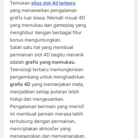
Temukan
situs slot 4d terbaru
yang menawarkan pengalaman
grafis luar biasa. Nikmati visual 4D
yang memukau dan gameplay yang
menghibur dengan berbagai fitur
bonus menguntungkan.
Salah satu hal yang membuat
permainan slot 4D begitu menarik
adalah
grafis yang memukau
.
Teknologi terbaru memungkinkan
pengembang untuk menghadirkan
grafis 4D
yang memanjakan mata,
menjadikan setiap putaran lebih
hidup dan mengesankan.
Pengalaman bermain yang imersif
ini membuat pemain merasa lebih
terhubung dengan permainan,
menciptakan atmosfer yang
menegangkan dan menyenangkan.