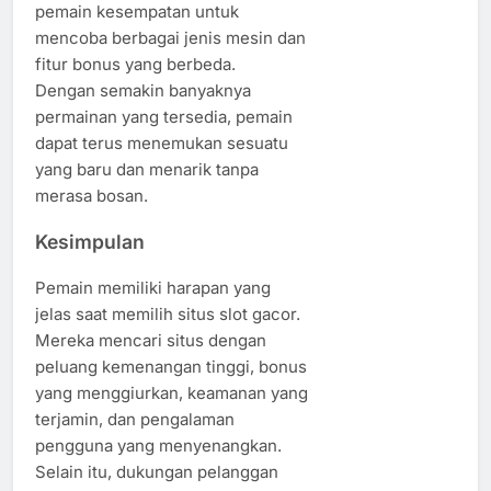
pemain kesempatan untuk
mencoba berbagai jenis mesin dan
fitur bonus yang berbeda.
Dengan semakin banyaknya
permainan yang tersedia, pemain
dapat terus menemukan sesuatu
yang baru dan menarik tanpa
merasa bosan.
Kesimpulan
Pemain memiliki harapan yang
jelas saat memilih situs slot gacor.
Mereka mencari situs dengan
peluang kemenangan tinggi, bonus
yang menggiurkan, keamanan yang
terjamin, dan pengalaman
pengguna yang menyenangkan.
Selain itu, dukungan pelanggan