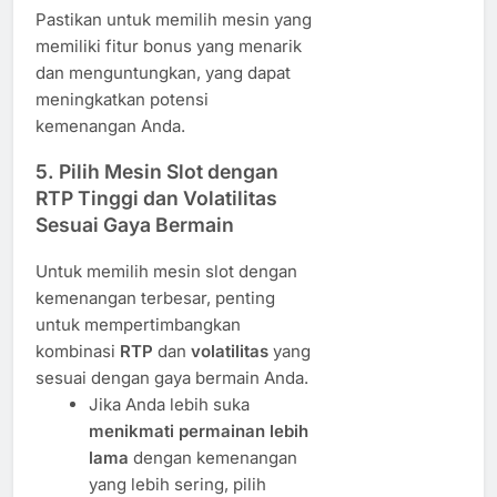
Pastikan untuk memilih mesin yang
memiliki fitur bonus yang menarik
dan menguntungkan, yang dapat
meningkatkan potensi
kemenangan Anda.
5.
Pilih Mesin Slot dengan
RTP Tinggi dan Volatilitas
Sesuai Gaya Bermain
Untuk memilih mesin slot dengan
kemenangan terbesar, penting
untuk mempertimbangkan
kombinasi
RTP
dan
volatilitas
yang
sesuai dengan gaya bermain Anda.
Jika Anda lebih suka
menikmati permainan lebih
lama
dengan kemenangan
yang lebih sering, pilih