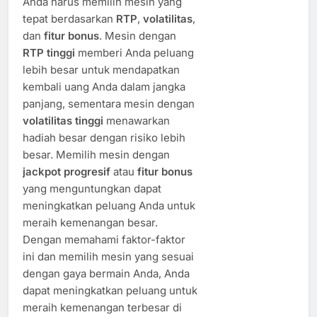
Anda harus memilih mesin yang
tepat berdasarkan
RTP
,
volatilitas
,
dan
fitur bonus
. Mesin dengan
RTP tinggi
memberi Anda peluang
lebih besar untuk mendapatkan
kembali uang Anda dalam jangka
panjang, sementara mesin dengan
volatilitas tinggi
menawarkan
hadiah besar dengan risiko lebih
besar. Memilih mesin dengan
jackpot progresif
atau
fitur bonus
yang menguntungkan dapat
meningkatkan peluang Anda untuk
meraih kemenangan besar.
Dengan memahami faktor-faktor
ini dan memilih mesin yang sesuai
dengan gaya bermain Anda, Anda
dapat meningkatkan peluang untuk
meraih kemenangan terbesar di