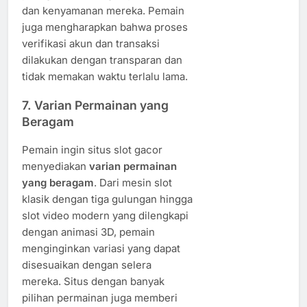
dan kenyamanan mereka. Pemain
juga mengharapkan bahwa proses
verifikasi akun dan transaksi
dilakukan dengan transparan dan
tidak memakan waktu terlalu lama.
7.
Varian Permainan yang
Beragam
Pemain ingin situs slot gacor
menyediakan
varian permainan
yang beragam
. Dari mesin slot
klasik dengan tiga gulungan hingga
slot video modern yang dilengkapi
dengan animasi 3D, pemain
menginginkan variasi yang dapat
disesuaikan dengan selera
mereka. Situs dengan banyak
pilihan permainan juga memberi