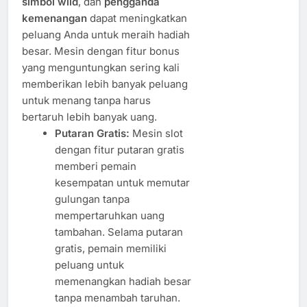
simbol wild
, dan
pengganda
kemenangan
dapat meningkatkan
peluang Anda untuk meraih hadiah
besar. Mesin dengan fitur bonus
yang menguntungkan sering kali
memberikan lebih banyak peluang
untuk menang tanpa harus
bertaruh lebih banyak uang.
Putaran Gratis:
Mesin slot
dengan fitur putaran gratis
memberi pemain
kesempatan untuk memutar
gulungan tanpa
mempertaruhkan uang
tambahan. Selama putaran
gratis, pemain memiliki
peluang untuk
memenangkan hadiah besar
tanpa menambah taruhan.