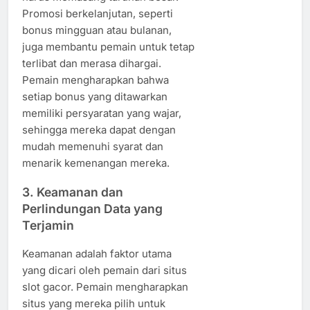
Promosi berkelanjutan, seperti
bonus mingguan atau bulanan,
juga membantu pemain untuk tetap
terlibat dan merasa dihargai.
Pemain mengharapkan bahwa
setiap bonus yang ditawarkan
memiliki persyaratan yang wajar,
sehingga mereka dapat dengan
mudah memenuhi syarat dan
menarik kemenangan mereka.
3.
Keamanan dan
Perlindungan Data yang
Terjamin
Keamanan adalah faktor utama
yang dicari oleh pemain dari situs
slot gacor. Pemain mengharapkan
situs yang mereka pilih untuk