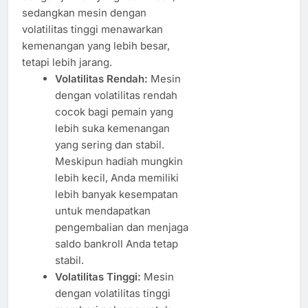
sedangkan mesin dengan
volatilitas tinggi menawarkan
kemenangan yang lebih besar,
tetapi lebih jarang.
Volatilitas Rendah:
Mesin
dengan volatilitas rendah
cocok bagi pemain yang
lebih suka kemenangan
yang sering dan stabil.
Meskipun hadiah mungkin
lebih kecil, Anda memiliki
lebih banyak kesempatan
untuk mendapatkan
pengembalian dan menjaga
saldo bankroll Anda tetap
stabil.
Volatilitas Tinggi:
Mesin
dengan volatilitas tinggi