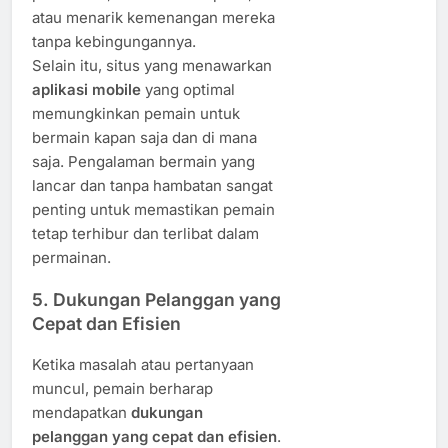
atau menarik kemenangan mereka
tanpa kebingungannya.
Selain itu, situs yang menawarkan
aplikasi mobile
yang optimal
memungkinkan pemain untuk
bermain kapan saja dan di mana
saja. Pengalaman bermain yang
lancar dan tanpa hambatan sangat
penting untuk memastikan pemain
tetap terhibur dan terlibat dalam
permainan.
5.
Dukungan Pelanggan yang
Cepat dan Efisien
Ketika masalah atau pertanyaan
muncul, pemain berharap
mendapatkan
dukungan
pelanggan yang cepat dan efisien
.