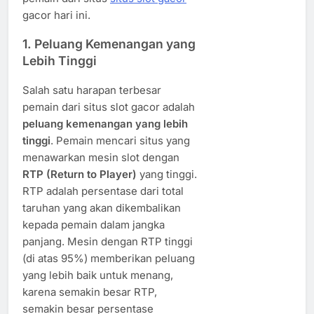
gacor hari ini.
1.
Peluang Kemenangan yang
Lebih Tinggi
Salah satu harapan terbesar
pemain dari situs slot gacor adalah
peluang kemenangan yang lebih
tinggi
. Pemain mencari situs yang
menawarkan mesin slot dengan
RTP (Return to Player)
yang tinggi.
RTP adalah persentase dari total
taruhan yang akan dikembalikan
kepada pemain dalam jangka
panjang. Mesin dengan RTP tinggi
(di atas 95%) memberikan peluang
yang lebih baik untuk menang,
karena semakin besar RTP,
semakin besar persentase