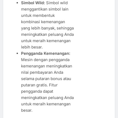
Simbol Wild:
Simbol wild
menggantikan simbol lain
untuk membentuk
kombinasi kemenangan
yang lebih banyak, sehingga
meningkatkan peluang Anda
untuk meraih kemenangan
lebih besar.
Pengganda Kemenangan:
Mesin dengan pengganda
kemenangan meningkatkan
nilai pembayaran Anda
selama putaran bonus atau
putaran gratis. Fitur
pengganda dapat
meningkatkan peluang Anda
untuk meraih kemenangan
besar.