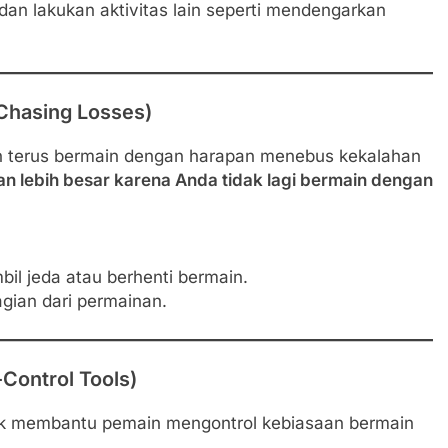
dan lakukan aktivitas lain seperti mendengarkan
Chasing Losses)
ah terus bermain dengan harapan menebus kekalahan
ian lebih besar karena Anda tidak lagi bermain dengan
bil jeda atau berhenti bermain.
gian dari permainan.
-Control Tools)
tuk membantu pemain mengontrol kebiasaan bermain