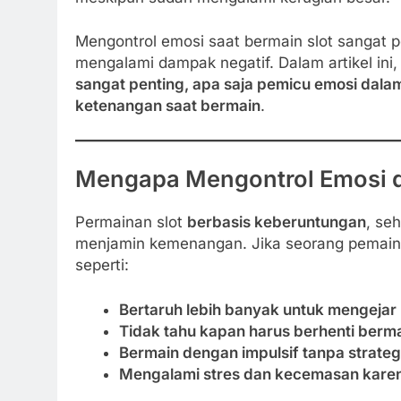
Mengontrol emosi saat bermain slot sangat 
mengalami dampak negatif. Dalam artikel in
sangat penting, apa saja pemicu emosi dalam
ketenangan saat bermain
.
Mengapa Mengontrol Emosi da
Permainan slot
berbasis keberuntungan
, se
menjamin kemenangan. Jika seorang pemain 
seperti:
Bertaruh lebih banyak untuk mengejar 
Tidak tahu kapan harus berhenti berm
Bermain dengan impulsif tanpa strategi
Mengalami stres dan kecemasan kare