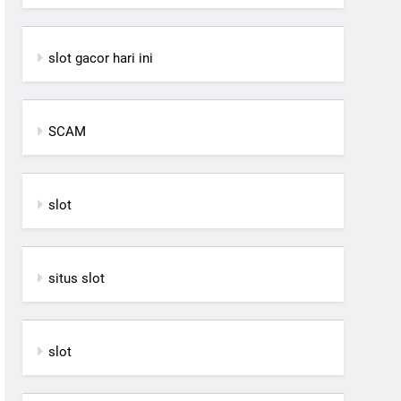
slot gacor hari ini
SCAM
slot
situs slot
slot