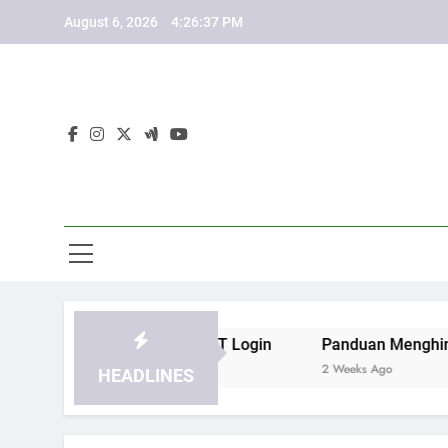
Skip
August 6, 2026
4:26:38 PM
to
content
Hid
Nikmati Ra
m saat EDWINSLOT Login
Panduan Menghindari Kesala
2 Weeks Ago
HEADLINES