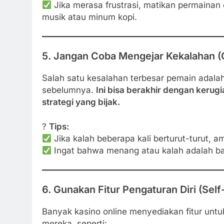
Jika merasa frustrasi, matikan permainan 
musik atau minum kopi.
5. Jangan Coba Mengejar Kekalahan (
Salah satu kesalahan terbesar pemain adal
sebelumnya.
Ini bisa berakhir dengan kerug
strategi yang bijak.
?
Tips:
Jika kalah beberapa kali berturut-turut, am
Ingat bahwa menang atau kalah adalah ba
6. Gunakan Fitur Pengaturan Diri (Self
Banyak kasino online menyediakan fitur un
mereka, seperti: