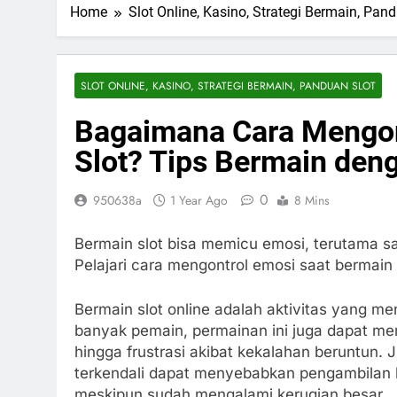
Home
Slot Online, Kasino, Strategi Bermain, Pan
SLOT ONLINE, KASINO, STRATEGI BERMAIN, PANDUAN SLOT
Bagaimana Cara Mengon
Slot? Tips Bermain den
0
950638a
1 Year Ago
8 Mins
Bermain slot bisa memicu emosi, terutama 
Pelajari cara mengontrol emosi saat bermain 
Bermain slot online adalah aktivitas yang 
banyak pemain, permainan ini juga dapat me
hingga frustrasi akibat kekalahan beruntun. J
terkendali dapat menyebabkan pengambilan k
meskipun sudah mengalami kerugian besar.