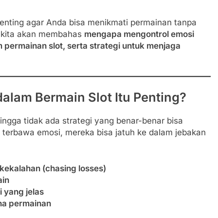
penting agar Anda bisa menikmati permainan tanpa
i, kita akan membahas
mengapa mengontrol emosi
 permainan slot, serta strategi untuk menjaga
lam Bermain Slot Itu Penting?
hingga tidak ada strategi yang benar-benar bisa
terbawa emosi, mereka bisa jatuh ke dalam jebakan
kekalahan (chasing losses)
ain
 yang jelas
na permainan