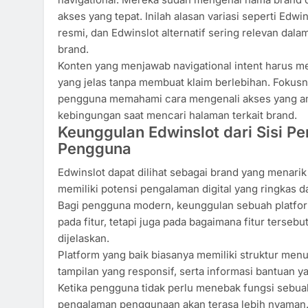
akses yang tepat. Inilah alasan variasi seperti Edwin
resmi, dan Edwinslot alternatif sering relevan da
brand.
Konten yang menjawab navigational intent harus m
yang jelas tanpa membuat klaim berlebihan. Foku
pengguna memahami cara mengenali akses yang a
kebingungan saat mencari halaman terkait brand.
Keunggulan Edwinslot dari Sisi P
Pengguna
Edwinslot dapat dilihat sebagai brand yang menarik
memiliki potensi pengalaman digital yang ringkas d
Bagi pengguna modern, keunggulan sebuah platform
pada fitur, tetapi juga pada bagaimana fitur tersebu
dijelaskan.
Platform yang baik biasanya memiliki struktur menu
tampilan yang responsif, serta informasi bantuan 
Ketika pengguna tidak perlu menebak fungsi sebua
pengalaman penggunaan akan terasa lebih nyaman