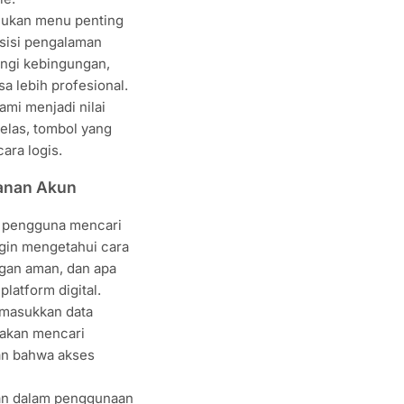
ukan menu penting
 sisi pengalaman
angi kebingungan,
a lebih profesional.
mi menjadi nilai
elas, tombol yang
ara logis.
manan Akun
t pengguna mencari
ngin mengetahui cara
gan aman, dan apa
latform digital.
emasukkan data
 akan mencari
an bahwa akses
kan dalam penggunaan