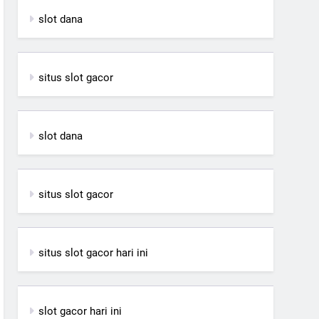
slot dana
situs slot gacor
slot dana
situs slot gacor
situs slot gacor hari ini
slot gacor hari ini