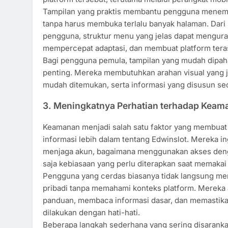
Tampilan yang praktis membantu pengguna menem
tanpa harus membuka terlalu banyak halaman. Dari
pengguna, struktur menu yang jelas dapat mengur
mempercepat adaptasi, dan membuat platform teras
Bagi pengguna pemula, tampilan yang mudah dipaha
penting. Mereka membutuhkan arahan visual yang j
mudah ditemukan, serta informasi yang disusun sec
3. Meningkatnya Perhatian terhadap Kea
Keamanan menjadi salah satu faktor yang membua
informasi lebih dalam tentang Edwinslot. Mereka i
menjaga akun, bagaimana menggunakan akses den
saja kebiasaan yang perlu diterapkan saat memakai p
Pengguna yang cerdas biasanya tidak langsung m
pribadi tanpa memahami konteks platform. Mereka
panduan, membaca informasi dasar, dan memastik
dilakukan dengan hati-hati.
Beberapa langkah sederhana yang sering disaran