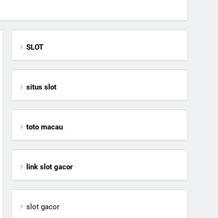
SLOT
situs slot
toto macau
link slot gacor
slot gacor