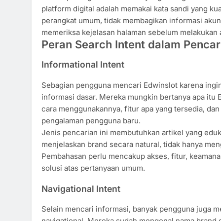
platform digital adalah memakai kata sandi yang ku
perangkat umum, tidak membagikan informasi akun,
memeriksa kejelasan halaman sebelum melakukan ak
Peran Search Intent dalam Pencar
Informational Intent
Sebagian pengguna mencari Edwinslot karena ingi
informasi dasar. Mereka mungkin bertanya apa itu 
cara menggunakannya, fitur apa yang tersedia, da
pengalaman pengguna baru.
Jenis pencarian ini membutuhkan artikel yang eduk
menjelaskan brand secara natural, tidak hanya me
Pembahasan perlu mencakup akses, fitur, keamanan
solusi atas pertanyaan umum.
Navigational Intent
Selain mencari informasi, banyak pengguna juga me
navigational. Mereka sudah mengenal nama brand