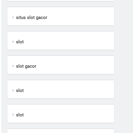
situs slot gacor
slot
slot gacor
slot
slot