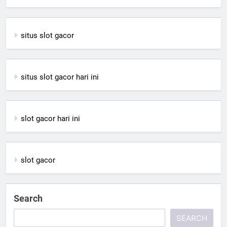
situs slot gacor
situs slot gacor hari ini
slot gacor hari ini
slot gacor
Search
SEARCH