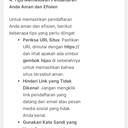
Anda Aman dan Efisien
Untuk memastikan pendaftaran
Anda aman dan efisien, berikut
beberapa tips yang perlu diingat:
Periksa URL Situs
: Pastikan
URL dimulai dengan
https://
dan lihat apakah ada simbol
gembok hijau
di sebelahnya
untuk memastikan bahwa
situs tersebut aman.
Hindari Link yang Tidak
Dikenal
: Jangan mengklik
link pendaftaran yang
datang dari email atau pesan
media sosial yang tidak
Anda kenal.
Gunakan Kata Sandi yang