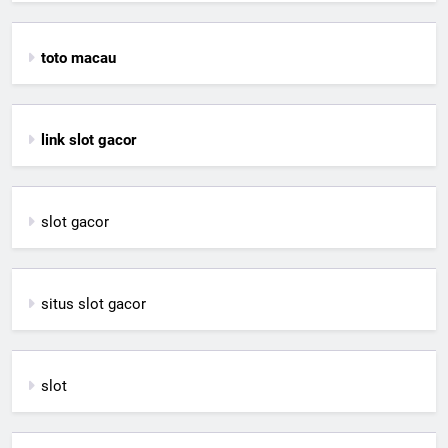
toto macau
link slot gacor
slot gacor
situs slot gacor
slot