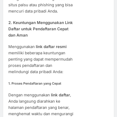
situs palsu atau phishing yang bisa
mencuri data pribadi Anda.
2.
Keuntungan Menggunakan Link
Daftar untuk Pendaftaran Cepat
dan Aman
Menggunakan
link daftar resmi
memiliki beberapa keuntungan
penting yang dapat mempermudah
proses pendaftaran dan
melindungi data pribadi Anda:
1.
Proses Pendaftaran yang Cepat
Dengan menggunakan
link daftar
,
Anda langsung diarahkan ke
halaman pendaftaran yang benar,
menghemat waktu dan mengurangi