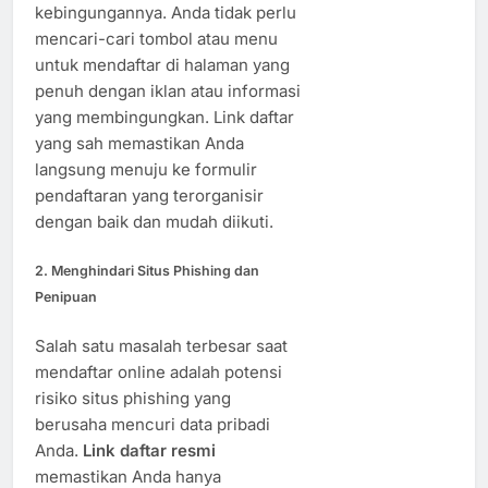
kebingungannya. Anda tidak perlu
mencari-cari tombol atau menu
untuk mendaftar di halaman yang
penuh dengan iklan atau informasi
yang membingungkan. Link daftar
yang sah memastikan Anda
langsung menuju ke formulir
pendaftaran yang terorganisir
dengan baik dan mudah diikuti.
2.
Menghindari Situs Phishing dan
Penipuan
Salah satu masalah terbesar saat
mendaftar online adalah potensi
risiko situs phishing yang
berusaha mencuri data pribadi
Anda.
Link daftar resmi
memastikan Anda hanya