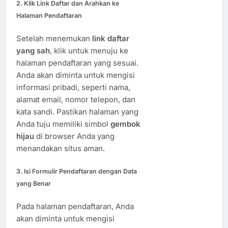
2.
Klik Link Daftar dan Arahkan ke
Halaman Pendaftaran
Setelah menemukan
link daftar
yang sah
, klik untuk menuju ke
halaman pendaftaran yang sesuai.
Anda akan diminta untuk mengisi
informasi pribadi, seperti nama,
alamat email, nomor telepon, dan
kata sandi. Pastikan halaman yang
Anda tuju memiliki simbol
gembok
hijau
di browser Anda yang
menandakan situs aman.
3.
Isi Formulir Pendaftaran dengan Data
yang Benar
Pada halaman pendaftaran, Anda
akan diminta untuk mengisi