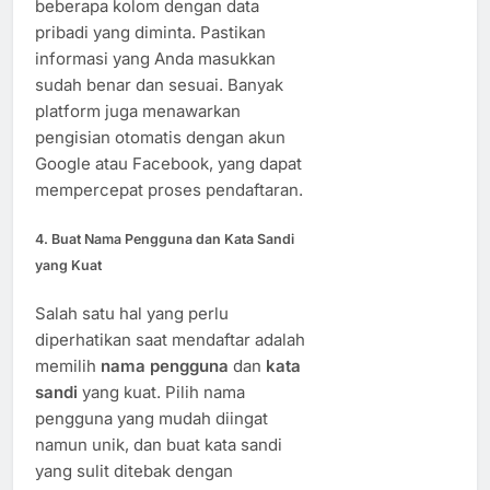
beberapa kolom dengan data
pribadi yang diminta. Pastikan
informasi yang Anda masukkan
sudah benar dan sesuai. Banyak
platform juga menawarkan
pengisian otomatis dengan akun
Google atau Facebook, yang dapat
mempercepat proses pendaftaran.
4.
Buat Nama Pengguna dan Kata Sandi
yang Kuat
Salah satu hal yang perlu
diperhatikan saat mendaftar adalah
memilih
nama pengguna
dan
kata
sandi
yang kuat. Pilih nama
pengguna yang mudah diingat
namun unik, dan buat kata sandi
yang sulit ditebak dengan