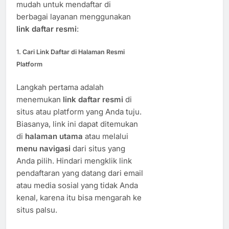
mudah untuk mendaftar di
berbagai layanan menggunakan
link daftar resmi
:
1.
Cari Link Daftar di Halaman Resmi
Platform
Langkah pertama adalah
menemukan
link daftar resmi
di
situs atau platform yang Anda tuju.
Biasanya, link ini dapat ditemukan
di
halaman utama
atau melalui
menu navigasi
dari situs yang
Anda pilih. Hindari mengklik link
pendaftaran yang datang dari email
atau media sosial yang tidak Anda
kenal, karena itu bisa mengarah ke
situs palsu.