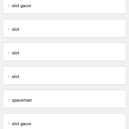
slot gacor
slot
slot
slot
spaceman
slot gacor