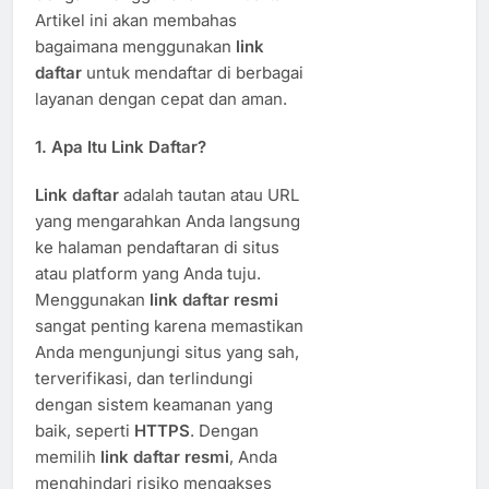
Artikel ini akan membahas
bagaimana menggunakan
link
daftar
untuk mendaftar di berbagai
layanan dengan cepat dan aman.
1.
Apa Itu Link Daftar?
Link daftar
adalah tautan atau URL
yang mengarahkan Anda langsung
ke halaman pendaftaran di situs
atau platform yang Anda tuju.
Menggunakan
link daftar resmi
sangat penting karena memastikan
Anda mengunjungi situs yang sah,
terverifikasi, dan terlindungi
dengan sistem keamanan yang
baik, seperti
HTTPS
. Dengan
memilih
link daftar resmi
, Anda
menghindari risiko mengakses