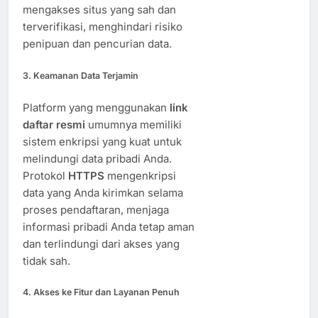
mengakses situs yang sah dan
terverifikasi, menghindari risiko
penipuan dan pencurian data.
3.
Keamanan Data Terjamin
Platform yang menggunakan
link
daftar resmi
umumnya memiliki
sistem enkripsi yang kuat untuk
melindungi data pribadi Anda.
Protokol
HTTPS
mengenkripsi
data yang Anda kirimkan selama
proses pendaftaran, menjaga
informasi pribadi Anda tetap aman
dan terlindungi dari akses yang
tidak sah.
4.
Akses ke Fitur dan Layanan Penuh