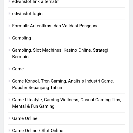
edwinslot link alternatif
edwinslot login
Formulir Autentikasi dan Validasi Pengguna
Gambling
Gambling, Slot Machines, Kasino Online, Strategi
Bermain
Game
Game Konsol, Tren Gaming, Analisis Industri Game,
Populer Sepanjang Tahun
Game Lifestyle, Gaming Wellness, Casual Gaming Tips,
Mental & Fun Gaming
Game Online
Game Online / Slot Online