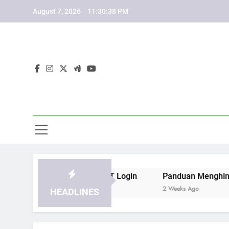
Skip
August 7, 2026
11:30:39 PM
to
content
Hid
Nikmati Ra
Umum saat EDWINSLOT Login
Panduan Menghindari Kes
2 Weeks Ago
HEADLINES