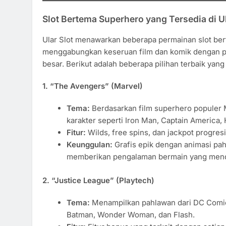
Slot Bertema Superhero yang Tersedia di Ul
Ular Slot menawarkan beberapa permainan slot be
menggabungkan keseruan film dan komik dengan 
besar. Berikut adalah beberapa pilihan terbaik yang
1. “The Avengers” (Marvel)
Tema:
Berdasarkan film superhero populer 
karakter seperti Iron Man, Captain America, 
Fitur:
Wilds, free spins, dan jackpot progresi
Keunggulan:
Grafis epik dengan animasi pa
memberikan pengalaman bermain yang men
2. “Justice League” (Playtech)
Tema:
Menampilkan pahlawan dari DC Comic
Batman, Wonder Woman, dan Flash.