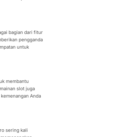
ai bagian dari fitur
emberikan pengganda
empatan untuk
ntuk membantu
ainan slot juga
 kemenangan Anda
o sering kali