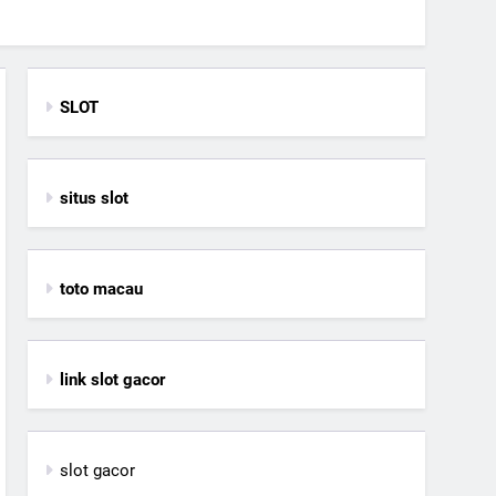
SLOT
situs slot
toto macau
link slot gacor
slot gacor