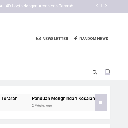
AH4D Login dengan Aman dan Terarah
87 agar Akses Lebih Lancar dan Aman
ulir yang Mudah Dipahami dan Terarah
NEWSLETTER
RANDOM NEWS
esalahan Umum saat EDWINSLOT Login
AH4D Login dengan Aman dan Terarah
 Cita Rasa Khas.
87 agar Akses Lebih Lancar dan Aman
ulir yang Mudah Dipahami dan Terarah
Panduan Menghindari Kesalahan Saat Login KAYA787 a
2 Weeks Ago