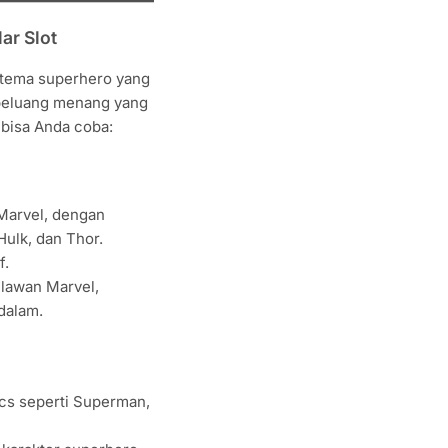
ar Slot
rtema superhero yang
peluang menang yang
 bisa Anda coba:
Marvel, dengan
Hulk, dan Thor.
f.
hlawan Marvel,
dalam.
s seperti Superman,