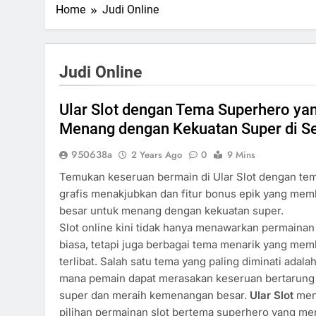
Home
Judi Online
Judi Online
Ular Slot dengan Tema Superhero yan
Menang dengan Kekuatan Super di Se
950638a
2 Years Ago
0
9 Mins
Temukan keseruan bermain di Ular Slot dengan tem
grafis menakjubkan dan fitur bonus epik yang mem
besar untuk menang dengan kekuatan super.
Slot online kini tidak hanya menawarkan permainan 
biasa, tetapi juga berbagai tema menarik yang me
terlibat. Salah satu tema yang paling diminati adala
mana pemain dapat merasakan keseruan bertarung
super dan meraih kemenangan besar.
Ular Slot
men
pilihan permainan slot bertema superhero yang me