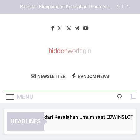
Skip
Panduan Menghindari Kesalahan Saat Login
to
KAYA787 agar Akses Lebih Lancar dan Aman
content
KAYA787 Login dengan Struktur Formulir yang
Mudah Dipahami dan Terarah
Panduan Menghindari Kesalahan Umum saat
EDWINSLOT Login
Panduan Menghindari Kesalahan Umum saat
LEBAH4D Login dengan Aman dan Terarah
Panduan Menghindari Kesalahan Saat Login
KAYA787 agar Akses Lebih Lancar dan Aman
Hidden World
Nikmati Rasa Unik Dari Hidden World Gin.
KAYA787 Login dengan Struktur Formulir yang
NEWSLETTER
RANDOM NEWS
Gin
Mudah Dipahami dan Terarah
Produk Gin Berkualitas Dengan Cita Rasa
Khas.
MENU
nduan Menghindari Kesalahan Umum saat EDWINSLOT Login
HEADLINES
eeks Ago