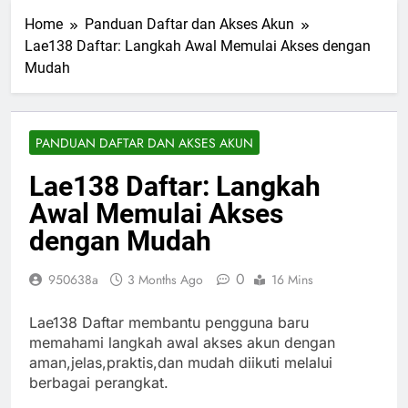
Home
Panduan Daftar dan Akses Akun
Lae138 Daftar: Langkah Awal Memulai Akses dengan
Mudah
PANDUAN DAFTAR DAN AKSES AKUN
Lae138 Daftar: Langkah
Awal Memulai Akses
dengan Mudah
0
950638a
3 Months Ago
16 Mins
Lae138 Daftar membantu pengguna baru
memahami langkah awal akses akun dengan
aman,jelas,praktis,dan mudah diikuti melalui
berbagai perangkat.