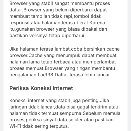
Browser yang stabil sangat membantu proses
daftar.Browser yang belum diperbarui dapat
membuat tampilan tidak rapi,tombol tidak
responsif,atau halaman terasa berat.Karena
itu,gunakan browser yang biasa dipakai dan
pastikan versinya tetap diperbarui.
Jika halaman terasa lambat,coba bersihkan cache
browser.Cache yang menumpuk dapat membuat
halaman lama tetap terbaca atau memperlambat
proses memuat.Browser yang ringan membantu
pengalaman Lae138 Daftar terasa lebih lancar.
Periksa Koneksi Internet
Koneksi internet yang stabil juga penting.Jika
jaringan tidak lancar,data bisa gagal terkirim atau
halaman tidak termuat sempurna.Sebelum memulai
proses,periksa sinyal data seluler atau pastikan
Wi-Fi tidak sering terputus.