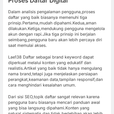
Proses Daftar Digital
Dalam analisis pengalaman pengguna,proses
daftar yang baik biasanya memenuhi tiga
prinsip.Pertama,mudah dipahami.Kedua,aman
dilakukan.Ketiga,mendukung pengguna mengelola
akun dengan rapi.Jika tiga prinsip ini berjalan
seimbang,pengguna baru akan lebih percaya diri
saat memulai akses.
Lae138 Daftar sebagai brand keyword dapat
diperkuat melalui konten yang edukatif dan
realistis.Artikel yang baik tidak hanya mengulang
nama brand,tetapi juga menjelaskan persiapan
perangkat,keamanan data,tampilan responsif,dan
cara menghindari kesalahan umum.
Dari sisi SEO,topik daftar sangat relevan karena
pengguna baru biasanya mencari panduan awal
yang bisa langsung dipahami.Konten yang
natural,sistematis,dan tidak berlebihan akan lebih