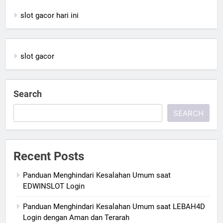
slot gacor hari ini
slot gacor
Search
SEARCH
Recent Posts
Panduan Menghindari Kesalahan Umum saat
EDWINSLOT Login
Panduan Menghindari Kesalahan Umum saat LEBAH4D
Login dengan Aman dan Terarah