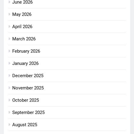
June 2026
May 2026
April 2026
March 2026
February 2026
January 2026
December 2025
November 2025
October 2025
September 2025
August 2025