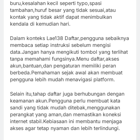
buru,kesalahan kecil seperti typo,spasi
tambahan,huruf besar yang tidak sesuai,atau
kontak yang tidak aktif dapat menimbulkan
kendala di kemudian hari.
Dalam konteks Lae138 Daftar,pengguna sebaiknya
membaca setiap instruksi sebelum mengisi
data.Jangan hanya mengikuti tombol yang terlihat
tanpa memahami fungsinya.Menu daftar,akses
akun,bantuan,dan pengaturan memiliki peran
berbeda.Pemahaman sejak awal akan membuat
pengguna lebih mudah menavigasi platform.
Selain itu,tahap daftar juga berhubungan dengan
keamanan akun.Pengguna perlu membuat kata
sandi yang tidak mudah ditebak,menggunakan
perangkat yang aman,dan memastikan koneksi
internet stabil.Kebiasaan ini membantu menjaga
akses agar tetap nyaman dan lebih terlindungi.