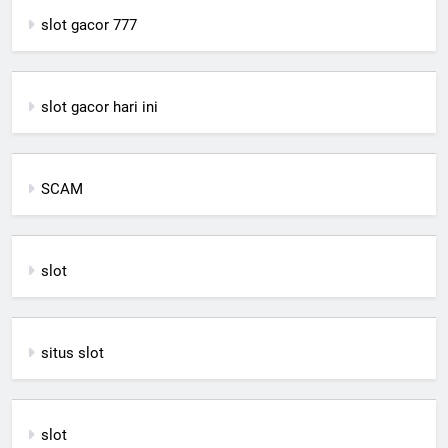
slot gacor 777
slot gacor hari ini
SCAM
slot
situs slot
slot