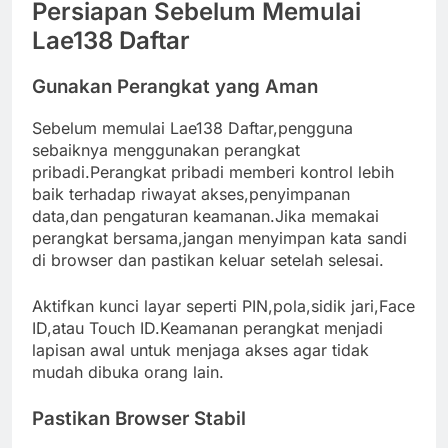
Persiapan Sebelum Memulai
Lae138 Daftar
Gunakan Perangkat yang Aman
Sebelum memulai Lae138 Daftar,pengguna
sebaiknya menggunakan perangkat
pribadi.Perangkat pribadi memberi kontrol lebih
baik terhadap riwayat akses,penyimpanan
data,dan pengaturan keamanan.Jika memakai
perangkat bersama,jangan menyimpan kata sandi
di browser dan pastikan keluar setelah selesai.
Aktifkan kunci layar seperti PIN,pola,sidik jari,Face
ID,atau Touch ID.Keamanan perangkat menjadi
lapisan awal untuk menjaga akses agar tidak
mudah dibuka orang lain.
Pastikan Browser Stabil