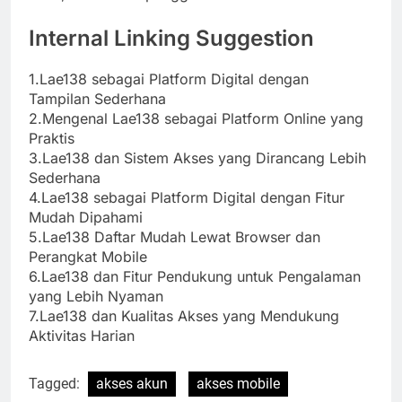
Internal Linking Suggestion
1.Lae138 sebagai Platform Digital dengan
Tampilan Sederhana
2.Mengenal Lae138 sebagai Platform Online yang
Praktis
3.Lae138 dan Sistem Akses yang Dirancang Lebih
Sederhana
4.Lae138 sebagai Platform Digital dengan Fitur
Mudah Dipahami
5.Lae138 Daftar Mudah Lewat Browser dan
Perangkat Mobile
6.Lae138 dan Fitur Pendukung untuk Pengalaman
yang Lebih Nyaman
7.Lae138 dan Kualitas Akses yang Mendukung
Aktivitas Harian
Tagged:
akses akun
akses mobile