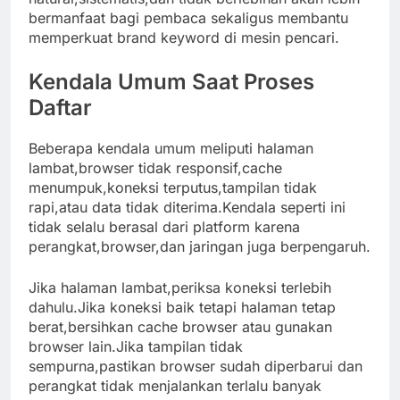
bermanfaat bagi pembaca sekaligus membantu
memperkuat brand keyword di mesin pencari.
Kendala Umum Saat Proses
Daftar
Beberapa kendala umum meliputi halaman
lambat,browser tidak responsif,cache
menumpuk,koneksi terputus,tampilan tidak
rapi,atau data tidak diterima.Kendala seperti ini
tidak selalu berasal dari platform karena
perangkat,browser,dan jaringan juga berpengaruh.
Jika halaman lambat,periksa koneksi terlebih
dahulu.Jika koneksi baik tetapi halaman tetap
berat,bersihkan cache browser atau gunakan
browser lain.Jika tampilan tidak
sempurna,pastikan browser sudah diperbarui dan
perangkat tidak menjalankan terlalu banyak