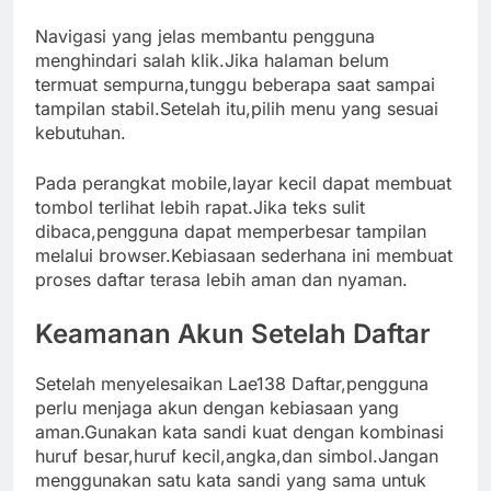
Navigasi yang jelas membantu pengguna
menghindari salah klik.Jika halaman belum
termuat sempurna,tunggu beberapa saat sampai
tampilan stabil.Setelah itu,pilih menu yang sesuai
kebutuhan.
Pada perangkat mobile,layar kecil dapat membuat
tombol terlihat lebih rapat.Jika teks sulit
dibaca,pengguna dapat memperbesar tampilan
melalui browser.Kebiasaan sederhana ini membuat
proses daftar terasa lebih aman dan nyaman.
Keamanan Akun Setelah Daftar
Setelah menyelesaikan Lae138 Daftar,pengguna
perlu menjaga akun dengan kebiasaan yang
aman.Gunakan kata sandi kuat dengan kombinasi
huruf besar,huruf kecil,angka,dan simbol.Jangan
menggunakan satu kata sandi yang sama untuk