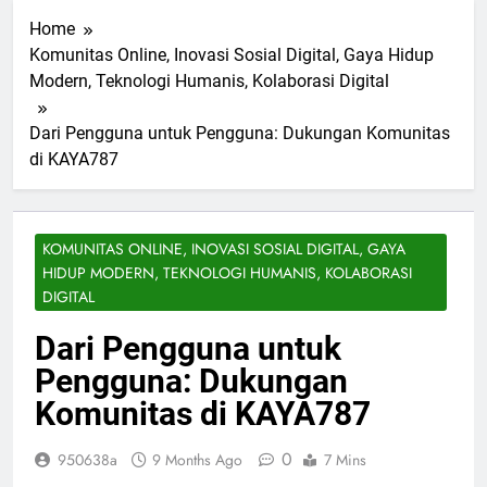
Home
Komunitas Online, Inovasi Sosial Digital, Gaya Hidup
Modern, Teknologi Humanis, Kolaborasi Digital
Dari Pengguna untuk Pengguna: Dukungan Komunitas
di KAYA787
KOMUNITAS ONLINE, INOVASI SOSIAL DIGITAL, GAYA
HIDUP MODERN, TEKNOLOGI HUMANIS, KOLABORASI
DIGITAL
Dari Pengguna untuk
Pengguna: Dukungan
Komunitas di KAYA787
0
950638a
9 Months Ago
7 Mins