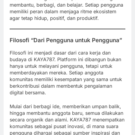
membantu, berbagi, dan belajar. Setiap pengguna
memiliki peran dalam menjaga ritme ekosistem
agar tetap hidup, positif, dan produktif.
Filosofi “Dari Pengguna untuk Pengguna”
Filosofi ini menjadi dasar dari cara kerja dan
budaya di KAYA787. Platform ini dibangun bukan
hanya untuk melayani pengguna, tetapi untuk
memberdayakan mereka. Setiap anggota
komunitas memiliki kesempatan yang sama untuk
berkontribusi dalam membentuk pengalaman
digital bersama.
Mulai dari berbagi ide, memberikan umpan balik,
hingga membantu anggota baru, semua dilakukan
secara organik dan alami. KAYA787 menempatkan
komunitas sebagai pusat inovasi, di mana suara
pengguna dihargai sebagai sumber inspirasi dan