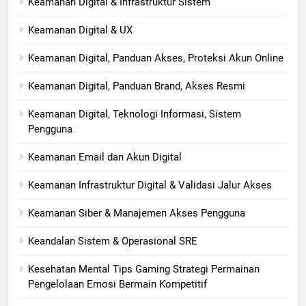
Keamanan Digital & Infrastruktur Sistem
Keamanan Digital & UX
Keamanan Digital, Panduan Akses, Proteksi Akun Online
Keamanan Digital, Panduan Brand, Akses Resmi
Keamanan Digital, Teknologi Informasi, Sistem
Pengguna
Keamanan Email dan Akun Digital
Keamanan Infrastruktur Digital & Validasi Jalur Akses
Keamanan Siber & Manajemen Akses Pengguna
Keandalan Sistem & Operasional SRE
Kesehatan Mental Tips Gaming Strategi Permainan
Pengelolaan Emosi Bermain Kompetitif