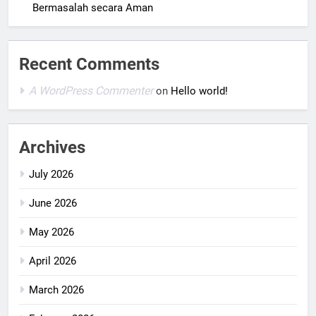
Bermasalah secara Aman
Recent Comments
A WordPress Commenter
on
Hello world!
Archives
July 2026
June 2026
May 2026
April 2026
March 2026