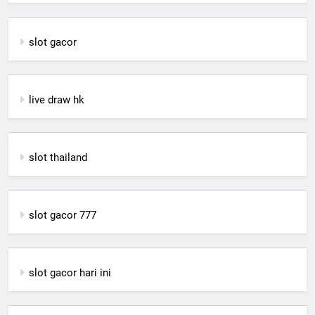
slot gacor
live draw hk
slot thailand
slot gacor 777
slot gacor hari ini