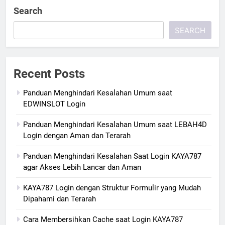
Search
SEARCH
Recent Posts
Panduan Menghindari Kesalahan Umum saat
EDWINSLOT Login
Panduan Menghindari Kesalahan Umum saat LEBAH4D
Login dengan Aman dan Terarah
Panduan Menghindari Kesalahan Saat Login KAYA787
agar Akses Lebih Lancar dan Aman
KAYA787 Login dengan Struktur Formulir yang Mudah
Dipahami dan Terarah
Cara Membersihkan Cache saat Login KAYA787