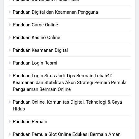
Panduan Digital dan Keamanan Pengguna
Panduan Game Online
Panduan Kasino Online
Panduan Keamanan Digital
Panduan Login Resmi
Panduan Login Situs Judi Tips Bermain Lebah4D
Keamanan dan Stabilitas Akun Strategi Pemain Pemula
Pengalaman Bermain Online
Panduan Online, Komunitas Digital, Teknologi & Gaya
Hidup
Panduan Pemain
Panduan Pemula Slot Online Edukasi Bermain Aman