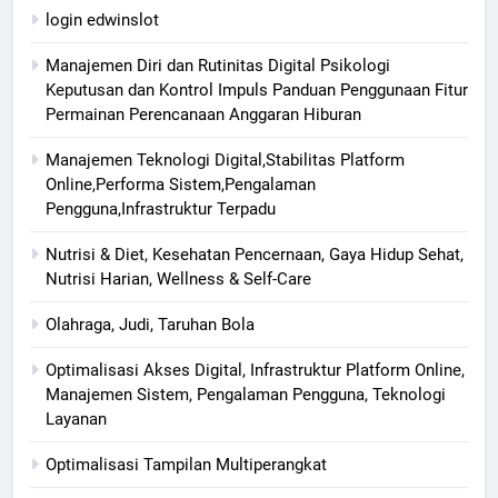
login edwinslot
Manajemen Diri dan Rutinitas Digital Psikologi
Keputusan dan Kontrol Impuls Panduan Penggunaan Fitur
Permainan Perencanaan Anggaran Hiburan
Manajemen Teknologi Digital,Stabilitas Platform
Online,Performa Sistem,Pengalaman
Pengguna,Infrastruktur Terpadu
Nutrisi & Diet, Kesehatan Pencernaan, Gaya Hidup Sehat,
Nutrisi Harian, Wellness & Self-Care
Olahraga, Judi, Taruhan Bola
Optimalisasi Akses Digital, Infrastruktur Platform Online,
Manajemen Sistem, Pengalaman Pengguna, Teknologi
Layanan
Optimalisasi Tampilan Multiperangkat