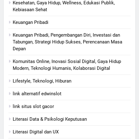
Kesehatan, Gaya Hidup, Wellness, Edukasi Publik,
Kebiasaan Sehat
Keuangan Pribadi
Keuangan Pribadi, Pengembangan Diri, Investasi dan
Tabungan, Strategi Hidup Sukses, Perencanaan Masa
Depan
Komunitas Online, Inovasi Sosial Digital, Gaya Hidup
Modern, Teknologi Humanis, Kolaborasi Digital
Lifestyle, Teknologi, Hiburan
link alternatif edwinslot
link situs slot gacor
Literasi Data & Psikologi Keputusan
Literasi Digital dan UX