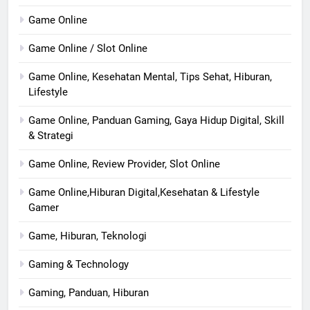
Game Online
Game Online / Slot Online
Game Online, Kesehatan Mental, Tips Sehat, Hiburan,
Lifestyle
Game Online, Panduan Gaming, Gaya Hidup Digital, Skill
& Strategi
Game Online, Review Provider, Slot Online
Game Online,Hiburan Digital,Kesehatan & Lifestyle
Gamer
Game, Hiburan, Teknologi
Gaming & Technology
Gaming, Panduan, Hiburan