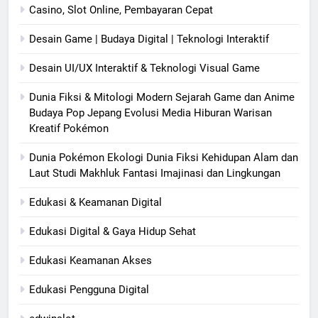
Casino, Slot Online, Pembayaran Cepat
Desain Game | Budaya Digital | Teknologi Interaktif
Desain UI/UX Interaktif & Teknologi Visual Game
Dunia Fiksi & Mitologi Modern Sejarah Game dan Anime
Budaya Pop Jepang Evolusi Media Hiburan Warisan
Kreatif Pokémon
Dunia Pokémon Ekologi Dunia Fiksi Kehidupan Alam dan
Laut Studi Makhluk Fantasi Imajinasi dan Lingkungan
Edukasi & Keamanan Digital
Edukasi Digital & Gaya Hidup Sehat
Edukasi Keamanan Akses
Edukasi Pengguna Digital