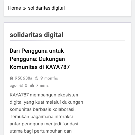
Home
solidaritas digital
solidaritas digital
Dari Pengguna untuk
Pengguna: Dukungan
Komunitas di KAYA787
950638a
9 months
ago
0
7 mins
KAYA787 membangun ekosistem
digital yang kuat melalui dukungan
komunitas berbasis kolaborasi.
Temukan bagaimana interaksi
antar pengguna menjadi fondasi
utama bagi pertumbuhan dan