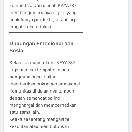
komunitas. Dari sinilah KAYA787
membangun budaya digital yang
tidak hanya produktif, tetapi juga
empatik dan edukatif.
Dukungan Emosional dan
Sosial
Selain bantuan teknis, KAYA787
juga menjadi tempat di mana
pengguna dapat saling
memberikan dukungan emosional.
Komunitas di dalamnya tumbuh
dengan semangat saling
menghargai dan memperhatikan
satu sama lain.
Ketika seseorang mengalami
kesulitan atau membutuhkan