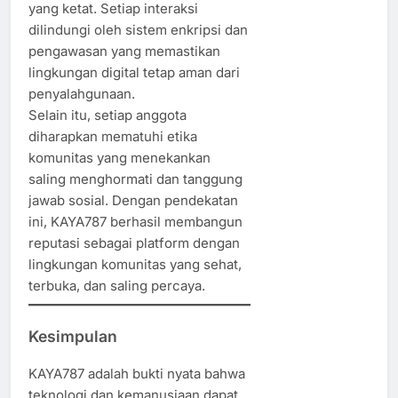
yang ketat. Setiap interaksi
dilindungi oleh sistem enkripsi dan
pengawasan yang memastikan
lingkungan digital tetap aman dari
penyalahgunaan.
Selain itu, setiap anggota
diharapkan mematuhi etika
komunitas yang menekankan
saling menghormati dan tanggung
jawab sosial. Dengan pendekatan
ini, KAYA787 berhasil membangun
reputasi sebagai platform dengan
lingkungan komunitas yang sehat,
terbuka, dan saling percaya.
Kesimpulan
KAYA787 adalah bukti nyata bahwa
teknologi dan kemanusiaan dapat