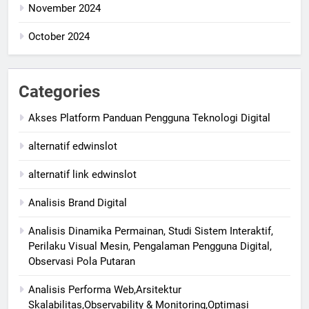
November 2024
October 2024
Categories
Akses Platform Panduan Pengguna Teknologi Digital
alternatif edwinslot
alternatif link edwinslot
Analisis Brand Digital
Analisis Dinamika Permainan, Studi Sistem Interaktif,
Perilaku Visual Mesin, Pengalaman Pengguna Digital,
Observasi Pola Putaran
Analisis Performa Web,Arsitektur
Skalabilitas,Observability & Monitoring,Optimasi