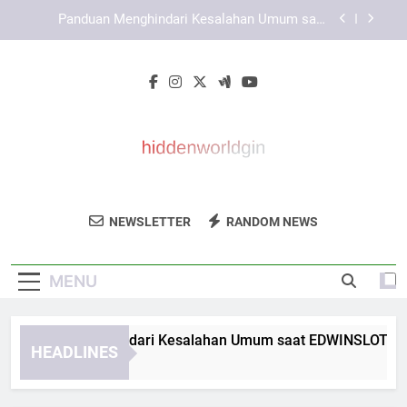
Skip
Panduan Menghindari Kesalahan Saat Login
to
KAYA787 agar Akses Lebih Lancar dan Aman
content
KAYA787 Login dengan Struktur Formulir yang
Mudah Dipahami dan Terarah
Panduan Menghindari Kesalahan Umum saat
EDWINSLOT Login
Panduan Menghindari Kesalahan Umum saat
LEBAH4D Login dengan Aman dan Terarah
Panduan Menghindari Kesalahan Saat Login
KAYA787 agar Akses Lebih Lancar dan Aman
Hidden World
Nikmati Rasa Unik Dari Hidden World Gin.
KAYA787 Login dengan Struktur Formulir yang
NEWSLETTER
RANDOM NEWS
Gin
Mudah Dipahami dan Terarah
Produk Gin Berkualitas Dengan Cita Rasa
Khas.
MENU
nduan Menghindari Kesalahan Umum saat EDWINSLOT Login
HEADLINES
Weeks Ago