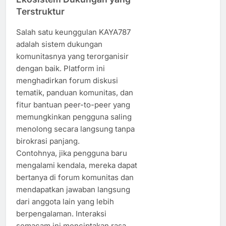
Terstruktur
Salah satu keunggulan KAYA787
adalah sistem dukungan
komunitasnya yang terorganisir
dengan baik. Platform ini
menghadirkan forum diskusi
tematik, panduan komunitas, dan
fitur bantuan peer-to-peer yang
memungkinkan pengguna saling
menolong secara langsung tanpa
birokrasi panjang.
Contohnya, jika pengguna baru
mengalami kendala, mereka dapat
bertanya di forum komunitas dan
mendapatkan jawaban langsung
dari anggota lain yang lebih
berpengalaman. Interaksi
semacam ini menciptakan rasa