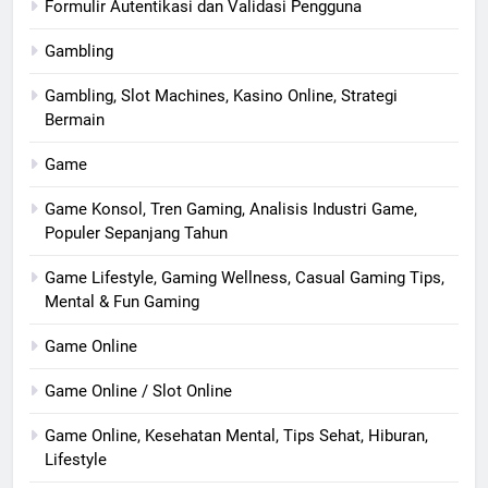
Formulir Autentikasi dan Validasi Pengguna
Gambling
Gambling, Slot Machines, Kasino Online, Strategi
Bermain
Game
Game Konsol, Tren Gaming, Analisis Industri Game,
Populer Sepanjang Tahun
Game Lifestyle, Gaming Wellness, Casual Gaming Tips,
Mental & Fun Gaming
Game Online
Game Online / Slot Online
Game Online, Kesehatan Mental, Tips Sehat, Hiburan,
Lifestyle