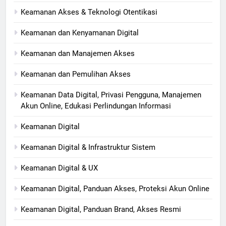
Keamanan Akses & Teknologi Otentikasi
Keamanan dan Kenyamanan Digital
Keamanan dan Manajemen Akses
Keamanan dan Pemulihan Akses
Keamanan Data Digital, Privasi Pengguna, Manajemen
Akun Online, Edukasi Perlindungan Informasi
Keamanan Digital
Keamanan Digital & Infrastruktur Sistem
Keamanan Digital & UX
Keamanan Digital, Panduan Akses, Proteksi Akun Online
Keamanan Digital, Panduan Brand, Akses Resmi