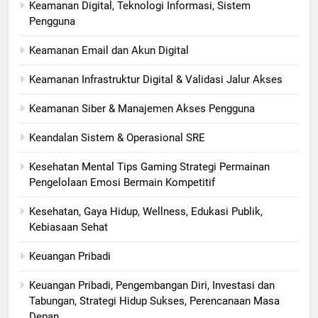
Keamanan Digital, Teknologi Informasi, Sistem
Pengguna
Keamanan Email dan Akun Digital
Keamanan Infrastruktur Digital & Validasi Jalur Akses
Keamanan Siber & Manajemen Akses Pengguna
Keandalan Sistem & Operasional SRE
Kesehatan Mental Tips Gaming Strategi Permainan
Pengelolaan Emosi Bermain Kompetitif
Kesehatan, Gaya Hidup, Wellness, Edukasi Publik,
Kebiasaan Sehat
Keuangan Pribadi
Keuangan Pribadi, Pengembangan Diri, Investasi dan
Tabungan, Strategi Hidup Sukses, Perencanaan Masa
Depan