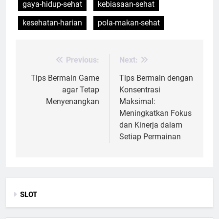
gaya-hidup-sehat
kebiasaan-sehat
kesehatan-harian
pola-makan-sehat
Previous:
Next:
Post
navigation
Tips Bermain Game
Tips Bermain dengan
agar Tetap
Konsentrasi
Menyenangkan
Maksimal:
Meningkatkan Fokus
dan Kinerja dalam
Setiap Permainan
SLOT