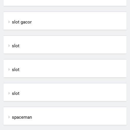
slot gacor
slot
slot
slot
spaceman