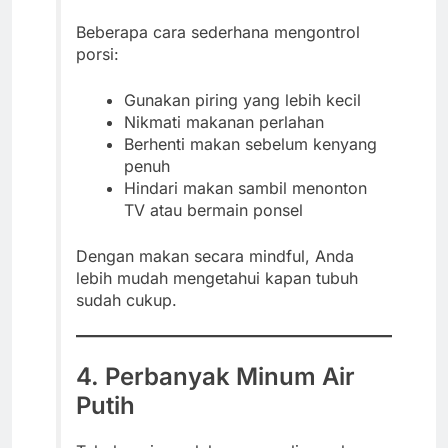
Beberapa cara sederhana mengontrol
porsi:
Gunakan piring yang lebih kecil
Nikmati makanan perlahan
Berhenti makan sebelum kenyang
penuh
Hindari makan sambil menonton
TV atau bermain ponsel
Dengan makan secara mindful, Anda
lebih mudah mengetahui kapan tubuh
sudah cukup.
4. Perbanyak Minum Air
Putih