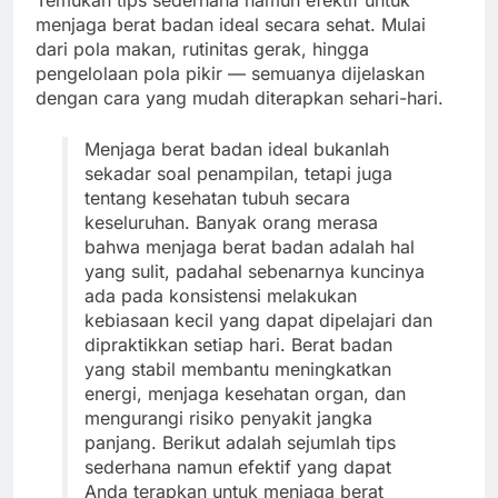
Temukan tips sederhana namun efektif untuk
menjaga berat badan ideal secara sehat. Mulai
dari pola makan, rutinitas gerak, hingga
pengelolaan pola pikir — semuanya dijelaskan
dengan cara yang mudah diterapkan sehari-hari.
Menjaga berat badan ideal bukanlah
sekadar soal penampilan, tetapi juga
tentang kesehatan tubuh secara
keseluruhan. Banyak orang merasa
bahwa menjaga berat badan adalah hal
yang sulit, padahal sebenarnya kuncinya
ada pada konsistensi melakukan
kebiasaan kecil yang dapat dipelajari dan
dipraktikkan setiap hari. Berat badan
yang stabil membantu meningkatkan
energi, menjaga kesehatan organ, dan
mengurangi risiko penyakit jangka
panjang. Berikut adalah sejumlah tips
sederhana namun efektif yang dapat
Anda terapkan untuk menjaga berat