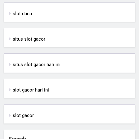
slot dana
situs slot gacor
situs slot gacor hari ini
slot gacor hari ini
slot gacor
Search