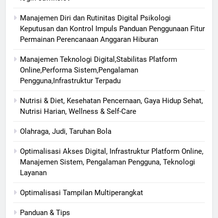
Manajemen Diri dan Rutinitas Digital Psikologi
Keputusan dan Kontrol Impuls Panduan Penggunaan Fitur
Permainan Perencanaan Anggaran Hiburan
Manajemen Teknologi Digital,Stabilitas Platform
Online,Performa Sistem,Pengalaman
Pengguna,Infrastruktur Terpadu
Nutrisi & Diet, Kesehatan Pencernaan, Gaya Hidup Sehat,
Nutrisi Harian, Wellness & Self-Care
Olahraga, Judi, Taruhan Bola
Optimalisasi Akses Digital, Infrastruktur Platform Online,
Manajemen Sistem, Pengalaman Pengguna, Teknologi
Layanan
Optimalisasi Tampilan Multiperangkat
Panduan & Tips