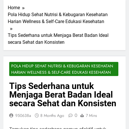
Home
Pola Hidup Sehat Nutrisi & Kebugaran Kesehatan
Harian Wellness & Self-Care Edukasi Kesehatan
Tips Sederhana untuk Menjaga Berat Badan Ideal
secara Sehat dan Konsisten
POLA HIDUP SEHAT NUTRISI & KEBUGARAN KESEHATAN
HARIAN WELLNESS & SELF-CARE EDUKASI KESEHATAN
Tips Sederhana untuk
Menjaga Berat Badan Ideal
secara Sehat dan Konsisten
0
950638a
8 Months Ago
7 Mins