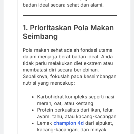
badan ideal secara sehat dan alami.
1. Prioritaskan Pola Makan
Seimbang
Pola makan sehat adalah fondasi utama
dalam menjaga berat badan ideal. Anda
tidak perlu melakukan diet ekstrem atau
membatasi diri secara berlebihan.
Sebaliknya, fokuslah pada keseimbangan
nutrisi yang mencakup:
Karbohidrat kompleks seperti nasi
merah, oat, atau kentang
Protein berkualitas dari ikan, telur,
ayam, tahu, atau kacang-kacangan
Lemak
champion 4d
dari alpukat,
kacang-kacangan, dan minyak