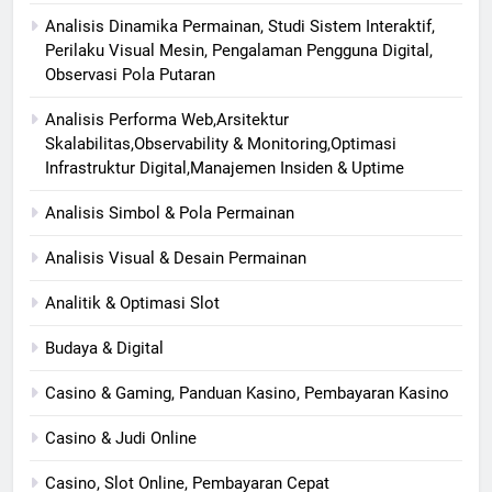
Analisis Dinamika Permainan, Studi Sistem Interaktif,
Perilaku Visual Mesin, Pengalaman Pengguna Digital,
Observasi Pola Putaran
Analisis Performa Web,Arsitektur
Skalabilitas,Observability & Monitoring,Optimasi
Infrastruktur Digital,Manajemen Insiden & Uptime
Analisis Simbol & Pola Permainan
Analisis Visual & Desain Permainan
Analitik & Optimasi Slot
Budaya & Digital
Casino & Gaming, Panduan Kasino, Pembayaran Kasino
Casino & Judi Online
Casino, Slot Online, Pembayaran Cepat