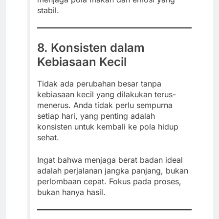
stabil.
8. Konsisten dalam
Kebiasaan Kecil
Tidak ada perubahan besar tanpa
kebiasaan kecil yang dilakukan terus-
menerus. Anda tidak perlu sempurna
setiap hari, yang penting adalah
konsisten untuk kembali ke pola hidup
sehat.
Ingat bahwa menjaga berat badan ideal
adalah perjalanan jangka panjang, bukan
perlombaan cepat. Fokus pada proses,
bukan hanya hasil.