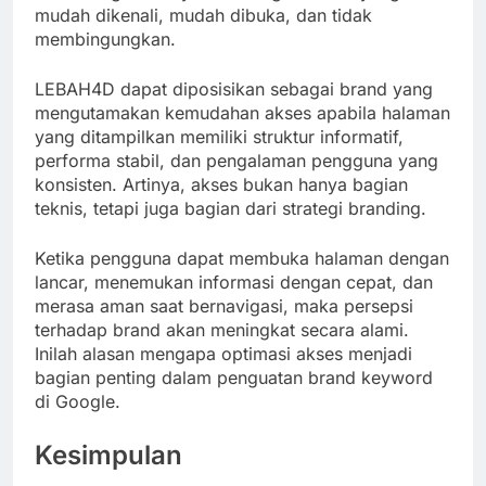
mudah dikenali, mudah dibuka, dan tidak
membingungkan.
LEBAH4D dapat diposisikan sebagai brand yang
mengutamakan kemudahan akses apabila halaman
yang ditampilkan memiliki struktur informatif,
performa stabil, dan pengalaman pengguna yang
konsisten. Artinya, akses bukan hanya bagian
teknis, tetapi juga bagian dari strategi branding.
Ketika pengguna dapat membuka halaman dengan
lancar, menemukan informasi dengan cepat, dan
merasa aman saat bernavigasi, maka persepsi
terhadap brand akan meningkat secara alami.
Inilah alasan mengapa optimasi akses menjadi
bagian penting dalam penguatan brand keyword
di Google.
Kesimpulan