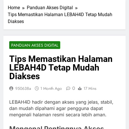
Home
Panduan Akses Digital
Tips Memastikan Halaman LEBAH4D Tetap Mudah
Diakses
PANDUAN AKSES DIGITAL
Tips Memastikan Halaman
LEBAH4D Tetap Mudah
Diakses
0
950638a
1 Month Ago
17 Mins
LEBAH4D hadir dengan akses yang jelas, stabil,
dan mudah dipahami agar pengguna dapat
mengenali halaman resmi secara lebih aman.
Mengenal Pentingnya Akses