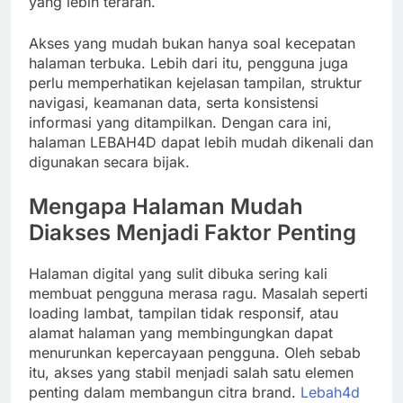
yang lebih terarah.
Akses yang mudah bukan hanya soal kecepatan
halaman terbuka. Lebih dari itu, pengguna juga
perlu memperhatikan kejelasan tampilan, struktur
navigasi, keamanan data, serta konsistensi
informasi yang ditampilkan. Dengan cara ini,
halaman LEBAH4D dapat lebih mudah dikenali dan
digunakan secara bijak.
Mengapa Halaman Mudah
Diakses Menjadi Faktor Penting
Halaman digital yang sulit dibuka sering kali
membuat pengguna merasa ragu. Masalah seperti
loading lambat, tampilan tidak responsif, atau
alamat halaman yang membingungkan dapat
menurunkan kepercayaan pengguna. Oleh sebab
itu, akses yang stabil menjadi salah satu elemen
penting dalam membangun citra brand.
Lebah4d