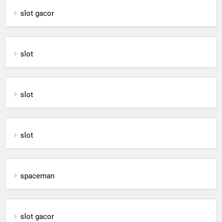
slot gacor
slot
slot
slot
spaceman
slot gacor