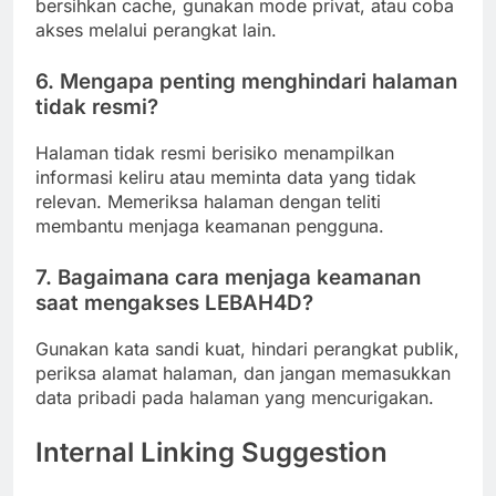
bersihkan cache, gunakan mode privat, atau coba
akses melalui perangkat lain.
6. Mengapa penting menghindari halaman
tidak resmi?
Halaman tidak resmi berisiko menampilkan
informasi keliru atau meminta data yang tidak
relevan. Memeriksa halaman dengan teliti
membantu menjaga keamanan pengguna.
7. Bagaimana cara menjaga keamanan
saat mengakses LEBAH4D?
Gunakan kata sandi kuat, hindari perangkat publik,
periksa alamat halaman, dan jangan memasukkan
data pribadi pada halaman yang mencurigakan.
Internal Linking Suggestion