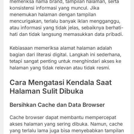
memeriksa nama brand, tampilan halaman, serta
konsistensi informasi yang muncul. Jika
menemukan halaman dengan tampilan
mencurigakan, terlalu banyak iklan mengganggu,
atau informasi yang tidak jelas, sebaiknya berhati-
hati dan tidak langsung memasukkan data pribadi.
Kebiasaan memeriksa alamat halaman adalah
bagian dari literasi digital. Langkah ini sederhana,
tetapi sangat penting untuk menghindari akses ke
halaman yang tidak relevan atau tidak resmi.
Cara Mengatasi Kendala Saat
Halaman Sulit Dibuka
Bersihkan Cache dan Data Browser
Cache browser dapat membantu mempercepat
akses halaman yang sering dibuka. Namun, cache
yang terlalu lama juga bisa menyebabkan tampilan