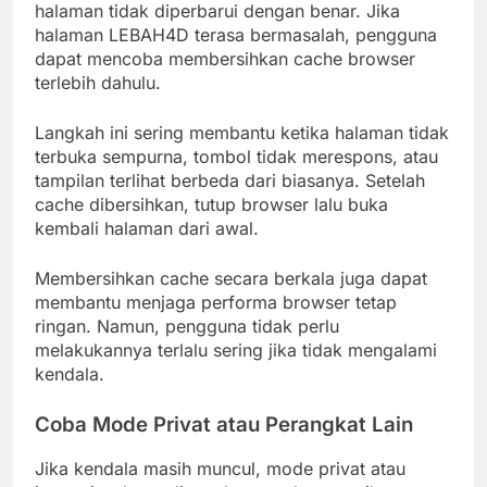
halaman tidak diperbarui dengan benar. Jika
halaman LEBAH4D terasa bermasalah, pengguna
dapat mencoba membersihkan cache browser
terlebih dahulu.
Langkah ini sering membantu ketika halaman tidak
terbuka sempurna, tombol tidak merespons, atau
tampilan terlihat berbeda dari biasanya. Setelah
cache dibersihkan, tutup browser lalu buka
kembali halaman dari awal.
Membersihkan cache secara berkala juga dapat
membantu menjaga performa browser tetap
ringan. Namun, pengguna tidak perlu
melakukannya terlalu sering jika tidak mengalami
kendala.
Coba Mode Privat atau Perangkat Lain
Jika kendala masih muncul, mode privat atau