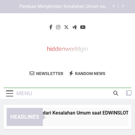
Skip
Panduan Menghindari Kesalahan Saat Login
to
KAYA787 agar Akses Lebih Lancar dan Aman
content
KAYA787 Login dengan Struktur Formulir yang
Mudah Dipahami dan Terarah
Panduan Menghindari Kesalahan Umum saat
EDWINSLOT Login
Panduan Menghindari Kesalahan Umum saat
LEBAH4D Login dengan Aman dan Terarah
Panduan Menghindari Kesalahan Saat Login
KAYA787 agar Akses Lebih Lancar dan Aman
Hidden World
Nikmati Rasa Unik Dari Hidden World Gin.
KAYA787 Login dengan Struktur Formulir yang
NEWSLETTER
RANDOM NEWS
Gin
Mudah Dipahami dan Terarah
Produk Gin Berkualitas Dengan Cita Rasa
Khas.
MENU
nduan Menghindari Kesalahan Umum saat EDWINSLOT Login
HEADLINES
eeks Ago