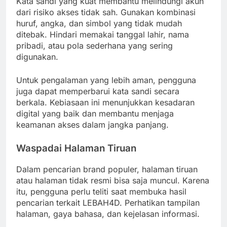
Kata sandi yang kuat membantu melindungi akun
dari risiko akses tidak sah. Gunakan kombinasi
huruf, angka, dan simbol yang tidak mudah
ditebak. Hindari memakai tanggal lahir, nama
pribadi, atau pola sederhana yang sering
digunakan.
Untuk pengalaman yang lebih aman, pengguna
juga dapat memperbarui kata sandi secara
berkala. Kebiasaan ini menunjukkan kesadaran
digital yang baik dan membantu menjaga
keamanan akses dalam jangka panjang.
Waspadai Halaman Tiruan
Dalam pencarian brand populer, halaman tiruan
atau halaman tidak resmi bisa saja muncul. Karena
itu, pengguna perlu teliti saat membuka hasil
pencarian terkait LEBAH4D. Perhatikan tampilan
halaman, gaya bahasa, dan kejelasan informasi.