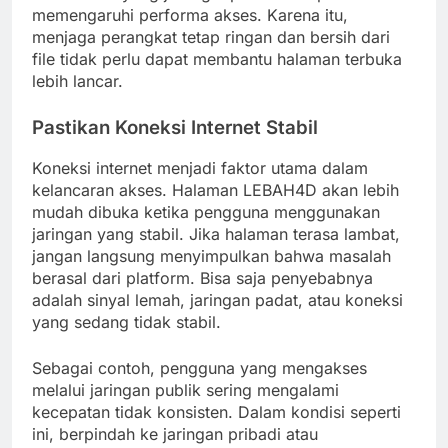
memengaruhi performa akses. Karena itu,
menjaga perangkat tetap ringan dan bersih dari
file tidak perlu dapat membantu halaman terbuka
lebih lancar.
Pastikan Koneksi Internet Stabil
Koneksi internet menjadi faktor utama dalam
kelancaran akses. Halaman LEBAH4D akan lebih
mudah dibuka ketika pengguna menggunakan
jaringan yang stabil. Jika halaman terasa lambat,
jangan langsung menyimpulkan bahwa masalah
berasal dari platform. Bisa saja penyebabnya
adalah sinyal lemah, jaringan padat, atau koneksi
yang sedang tidak stabil.
Sebagai contoh, pengguna yang mengakses
melalui jaringan publik sering mengalami
kecepatan tidak konsisten. Dalam kondisi seperti
ini, berpindah ke jaringan pribadi atau