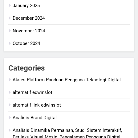
January 2025
December 2024
November 2024
October 2024
Categories
Akses Platform Panduan Pengguna Teknologi Digital
alternatif edwinslot
alternatif link edwinslot
Analisis Brand Digital
Analisis Dinamika Permainan, Studi Sistem Interaktif,
Perilaku Visual Mesin, Pengalaman Pengguna Digital,