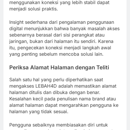
menggunakan koneksi yang lebih stabil dapat
menjadi solusi praktis.
Insight sederhana dari pengalaman penggunaan
digital menunjukkan bahwa banyak masalah akses
sebenarnya berasal dari sisi perangkat atau
jaringan, bukan dari halaman itu sendiri. Karena
itu, pengecekan koneksi menjadi langkah awal
yang penting sebelum mencoba solusi lain.
Periksa Alamat Halaman dengan Teliti
Salah satu hal yang perlu diperhatikan saat
mengakses LEBAH4D adalah memastikan alamat
halaman ditulis dan dibuka dengan benar.
Kesalahan kecil pada penulisan nama brand atau
alamat halaman dapat mengarahkan pengguna ke
halaman yang tidak sesuai.
Pengguna sebaiknya membiasakan diri untuk