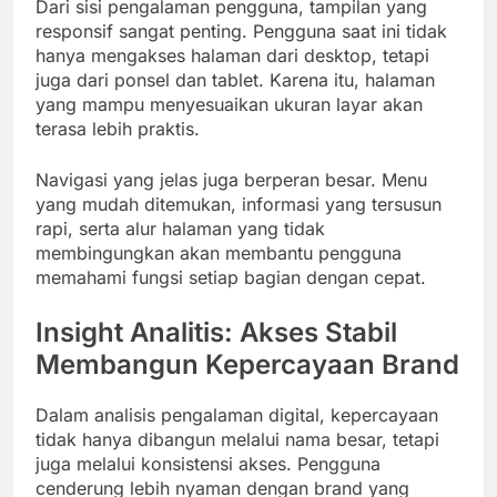
Dari sisi pengalaman pengguna, tampilan yang
responsif sangat penting. Pengguna saat ini tidak
hanya mengakses halaman dari desktop, tetapi
juga dari ponsel dan tablet. Karena itu, halaman
yang mampu menyesuaikan ukuran layar akan
terasa lebih praktis.
Navigasi yang jelas juga berperan besar. Menu
yang mudah ditemukan, informasi yang tersusun
rapi, serta alur halaman yang tidak
membingungkan akan membantu pengguna
memahami fungsi setiap bagian dengan cepat.
Insight Analitis: Akses Stabil
Membangun Kepercayaan Brand
Dalam analisis pengalaman digital, kepercayaan
tidak hanya dibangun melalui nama besar, tetapi
juga melalui konsistensi akses. Pengguna
cenderung lebih nyaman dengan brand yang