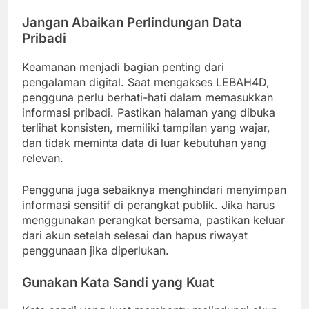
Jangan Abaikan Perlindungan Data
Pribadi
Keamanan menjadi bagian penting dari
pengalaman digital. Saat mengakses LEBAH4D,
pengguna perlu berhati-hati dalam memasukkan
informasi pribadi. Pastikan halaman yang dibuka
terlihat konsisten, memiliki tampilan yang wajar,
dan tidak meminta data di luar kebutuhan yang
relevan.
Pengguna juga sebaiknya menghindari menyimpan
informasi sensitif di perangkat publik. Jika harus
menggunakan perangkat bersama, pastikan keluar
dari akun setelah selesai dan hapus riwayat
penggunaan jika diperlukan.
Gunakan Kata Sandi yang Kuat