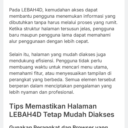
Pada LEBAH4D, kemudahan akses dapat
membantu pengguna menemukan informasi yang
dibutuhkan tanpa harus melalui proses yang rumit.
Ketika struktur halaman tersusun jelas, pengguna
baru maupun pengguna lama dapat memahami
alur penggunaan dengan lebih cepat.
Selain itu, halaman yang mudah diakses juga
mendukung efisiensi. Pengguna tidak perlu
membuang waktu untuk mencari menu utama,
memahami fitur, atau menyesuaikan tampilan di
perangkat yang berbeda. Semua elemen tersebut
berperan dalam menciptakan pengalaman yang
lebih nyaman dan profesional.
Tips Memastikan Halaman
LEBAH4D Tetap Mudah Diakses
Gunakan Perangkat dan Browser yang