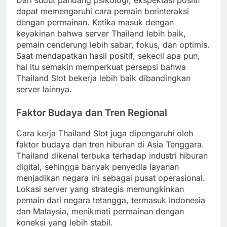
dapat memengaruhi cara pemain berinteraksi
dengan permainan. Ketika masuk dengan
keyakinan bahwa server Thailand lebih baik,
pemain cenderung lebih sabar, fokus, dan optimis.
Saat mendapatkan hasil positif, sekecil apa pun,
hal itu semakin memperkuat persepsi bahwa
Thailand Slot bekerja lebih baik dibandingkan
server lainnya.
Faktor Budaya dan Tren Regional
Cara kerja Thailand Slot juga dipengaruhi oleh
faktor budaya dan tren hiburan di Asia Tenggara.
Thailand dikenal terbuka terhadap industri hiburan
digital, sehingga banyak penyedia layanan
menjadikan negara ini sebagai pusat operasional.
Lokasi server yang strategis memungkinkan
pemain dari negara tetangga, termasuk Indonesia
dan Malaysia, menikmati permainan dengan
koneksi yang lebih stabil.