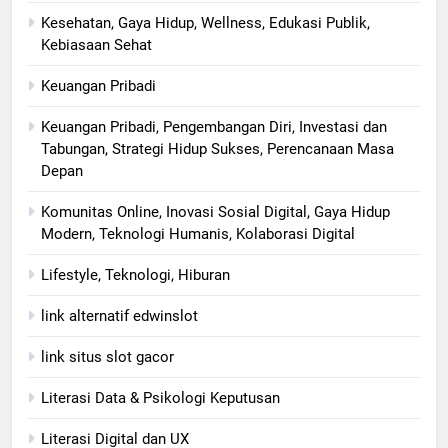
Kesehatan, Gaya Hidup, Wellness, Edukasi Publik,
Kebiasaan Sehat
Keuangan Pribadi
Keuangan Pribadi, Pengembangan Diri, Investasi dan
Tabungan, Strategi Hidup Sukses, Perencanaan Masa
Depan
Komunitas Online, Inovasi Sosial Digital, Gaya Hidup
Modern, Teknologi Humanis, Kolaborasi Digital
Lifestyle, Teknologi, Hiburan
link alternatif edwinslot
link situs slot gacor
Literasi Data & Psikologi Keputusan
Literasi Digital dan UX