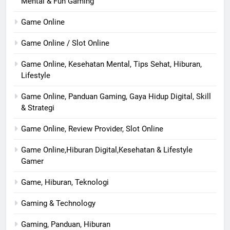
Mental & Fun Gaming
Game Online
Game Online / Slot Online
Game Online, Kesehatan Mental, Tips Sehat, Hiburan,
Lifestyle
Game Online, Panduan Gaming, Gaya Hidup Digital, Skill
& Strategi
Game Online, Review Provider, Slot Online
Game Online,Hiburan Digital,Kesehatan & Lifestyle
Gamer
Game, Hiburan, Teknologi
Gaming & Technology
Gaming, Panduan, Hiburan