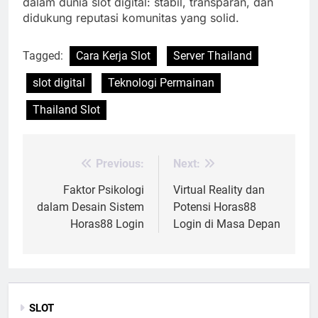
dalam dunia slot digital: stabil, transparan, dan
didukung reputasi komunitas yang solid.
Tagged:
Cara Kerja Slot
Server Thailand
slot digital
Teknologi Permainan
Thailand Slot
Previous:
Next:
Post
navigation
Faktor Psikologi
Virtual Reality dan
dalam Desain Sistem
Potensi Horas88
Horas88 Login
Login di Masa Depan
SLOT