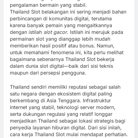
pengalaman bermain yang stabil.
Thailand Slot belakangan ini sering menjadi bahan
perbincangan di komunitas digital, terutama
karena banyak pemain yang mengaitkannya
dengan istilah
slot gacor
. Istilah ini merujuk pada
permainan slot yang dianggap lebih mudah
memberikan hasil positif atau bonus. Namun,
untuk memahami fenomena ini, kita perlu melihat
bagaimana sebenarnya Thailand Slot bekerja
dalam dunia slot digital—baik dari sisi teknis
maupun dari persepsi pengguna.
Thailand sendiri memiliki reputasi sebagai salah
satu negara dengan ekosistem digital paling
berkembang di Asia Tenggara. Infrastruktur
internet yang stabil, teknologi server modern,
serta dukungan regulasi yang relatif longgar
menjadikan Thailand sebagai lokasi strategis bagi
penyedia layanan hiburan digital. Dari sisi inilah,
cara kerja Thailand Slot mulai mendapat perhatian.