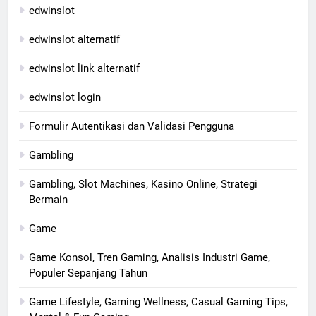
edwinslot
edwinslot alternatif
edwinslot link alternatif
edwinslot login
Formulir Autentikasi dan Validasi Pengguna
Gambling
Gambling, Slot Machines, Kasino Online, Strategi
Bermain
Game
Game Konsol, Tren Gaming, Analisis Industri Game,
Populer Sepanjang Tahun
Game Lifestyle, Gaming Wellness, Casual Gaming Tips,