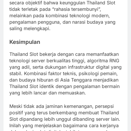
secara objektif bahwa keunggulan Thailand Slot
tidak terletak pada “rahasia tersembunyi”,
melainkan pada kombinasi teknologi modern,
pengalaman pengguna, dan narasi budaya yang
saling melengkapi.
Kesimpulan
Thailand Slot bekerja dengan cara memanfaatkan
teknologi server berkualitas tinggi, algoritma RNG
yang adil, serta dukungan infrastruktur digital yang
stabil. Kombinasi faktor teknis, psikologi pemain,
dan budaya hiburan di Asia Tenggara menjadikan
Thailand Slot identik dengan pengalaman bermain
yang lebih lancar dan memuaskan.
Meski tidak ada jaminan kemenangan, persepsi
positif yang terus berkembang membuat Thailand
Slot dipandang lebih unggul dibanding server lain.
Inilah yang menjelaskan bagaimana cara kerjanya