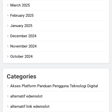
March 2025
February 2025
January 2025
December 2024
November 2024
October 2024
Categories
Akses Platform Panduan Pengguna Teknologi Digital
alternatif edwinslot
alternatif link edwinslot