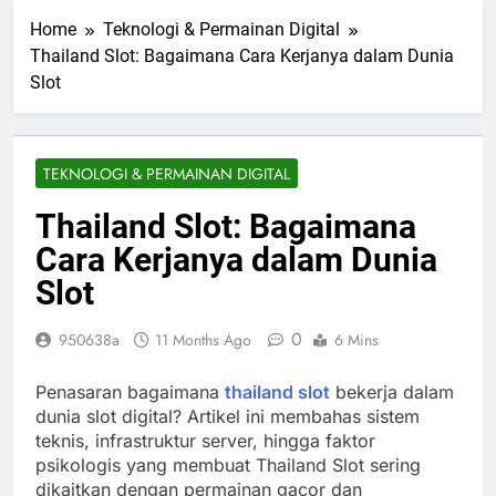
Home
Teknologi & Permainan Digital
Thailand Slot: Bagaimana Cara Kerjanya dalam Dunia
Slot
TEKNOLOGI & PERMAINAN DIGITAL
Thailand Slot: Bagaimana
Cara Kerjanya dalam Dunia
Slot
0
950638a
11 Months Ago
6 Mins
Penasaran bagaimana
thailand slot
bekerja dalam
dunia slot digital? Artikel ini membahas sistem
teknis, infrastruktur server, hingga faktor
psikologis yang membuat Thailand Slot sering
dikaitkan dengan permainan gacor dan