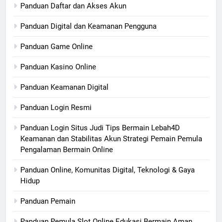
Panduan Daftar dan Akses Akun
Panduan Digital dan Keamanan Pengguna
Panduan Game Online
Panduan Kasino Online
Panduan Keamanan Digital
Panduan Login Resmi
Panduan Login Situs Judi Tips Bermain Lebah4D
Keamanan dan Stabilitas Akun Strategi Pemain Pemula
Pengalaman Bermain Online
Panduan Online, Komunitas Digital, Teknologi & Gaya
Hidup
Panduan Pemain
Panduan Pemula Slot Online Edukasi Bermain Aman