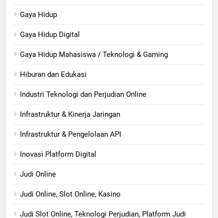
Gaya Hidup
Gaya Hidup Digital
Gaya Hidup Mahasiswa / Teknologi & Gaming
Hiburan dan Edukasi
Industri Teknologi dan Perjudian Online
Infrastruktur & Kinerja Jaringan
Infrastruktur & Pengelolaan API
Inovasi Platform Digital
Judi Online
Judi Online, Slot Online, Kasino
Judi Slot Online, Teknologi Perjudian, Platform Judi