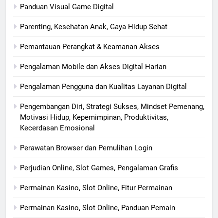
Panduan Visual Game Digital
Parenting, Kesehatan Anak, Gaya Hidup Sehat
Pemantauan Perangkat & Keamanan Akses
Pengalaman Mobile dan Akses Digital Harian
Pengalaman Pengguna dan Kualitas Layanan Digital
Pengembangan Diri, Strategi Sukses, Mindset Pemenang,
Motivasi Hidup, Kepemimpinan, Produktivitas,
Kecerdasan Emosional
Perawatan Browser dan Pemulihan Login
Perjudian Online, Slot Games, Pengalaman Grafis
Permainan Kasino, Slot Online, Fitur Permainan
Permainan Kasino, Slot Online, Panduan Pemain