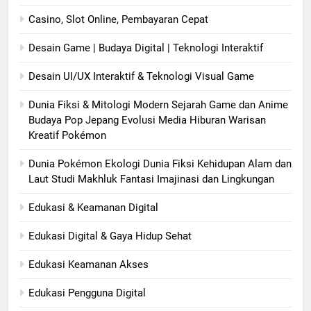
Casino, Slot Online, Pembayaran Cepat
Desain Game | Budaya Digital | Teknologi Interaktif
Desain UI/UX Interaktif & Teknologi Visual Game
Dunia Fiksi & Mitologi Modern Sejarah Game dan Anime
Budaya Pop Jepang Evolusi Media Hiburan Warisan
Kreatif Pokémon
Dunia Pokémon Ekologi Dunia Fiksi Kehidupan Alam dan
Laut Studi Makhluk Fantasi Imajinasi dan Lingkungan
Edukasi & Keamanan Digital
Edukasi Digital & Gaya Hidup Sehat
Edukasi Keamanan Akses
Edukasi Pengguna Digital