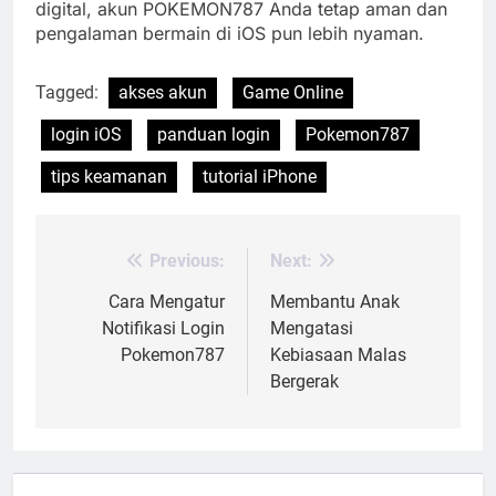
digital, akun POKEMON787 Anda tetap aman dan
pengalaman bermain di iOS pun lebih nyaman.
Tagged:
akses akun
Game Online
login iOS
panduan login
Pokemon787
tips keamanan
tutorial iPhone
Previous:
Next:
Post
navigation
Cara Mengatur
Membantu Anak
Notifikasi Login
Mengatasi
Pokemon787
Kebiasaan Malas
Bergerak