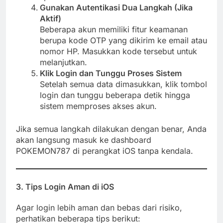
Gunakan Autentikasi Dua Langkah (Jika
Aktif)
Beberapa akun memiliki fitur keamanan
berupa kode OTP yang dikirim ke email atau
nomor HP. Masukkan kode tersebut untuk
melanjutkan.
Klik Login dan Tunggu Proses Sistem
Setelah semua data dimasukkan, klik tombol
login dan tunggu beberapa detik hingga
sistem memproses akses akun.
Jika semua langkah dilakukan dengan benar, Anda
akan langsung masuk ke dashboard
POKEMON787 di perangkat iOS tanpa kendala.
3. Tips Login Aman di iOS
Agar login lebih aman dan bebas dari risiko,
perhatikan beberapa tips berikut: