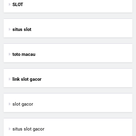
SLOT
situs slot
toto macau
link slot gacor
slot gacor
situs slot gacor