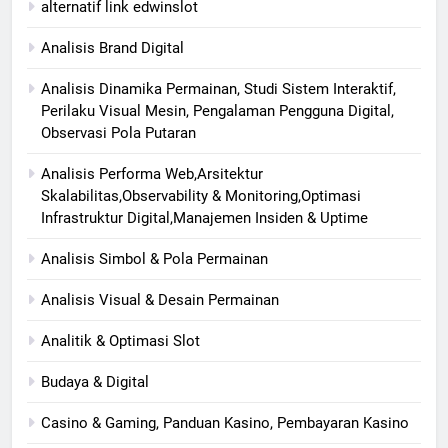
alternatif link edwinslot
Analisis Brand Digital
Analisis Dinamika Permainan, Studi Sistem Interaktif,
Perilaku Visual Mesin, Pengalaman Pengguna Digital,
Observasi Pola Putaran
Analisis Performa Web,Arsitektur
Skalabilitas,Observability & Monitoring,Optimasi
Infrastruktur Digital,Manajemen Insiden & Uptime
Analisis Simbol & Pola Permainan
Analisis Visual & Desain Permainan
Analitik & Optimasi Slot
Budaya & Digital
Casino & Gaming, Panduan Kasino, Pembayaran Kasino