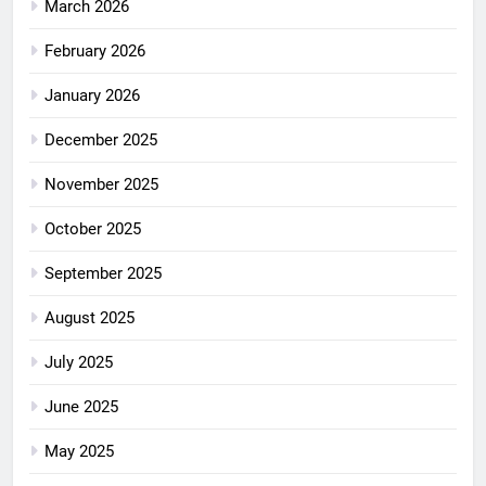
March 2026
February 2026
January 2026
December 2025
November 2025
October 2025
September 2025
August 2025
July 2025
June 2025
May 2025