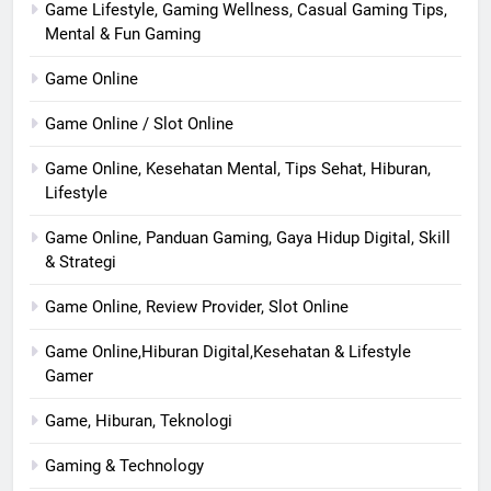
Game Lifestyle, Gaming Wellness, Casual Gaming Tips,
Mental & Fun Gaming
Game Online
Game Online / Slot Online
Game Online, Kesehatan Mental, Tips Sehat, Hiburan,
Lifestyle
Game Online, Panduan Gaming, Gaya Hidup Digital, Skill
& Strategi
Game Online, Review Provider, Slot Online
Game Online,Hiburan Digital,Kesehatan & Lifestyle
Gamer
Game, Hiburan, Teknologi
Gaming & Technology