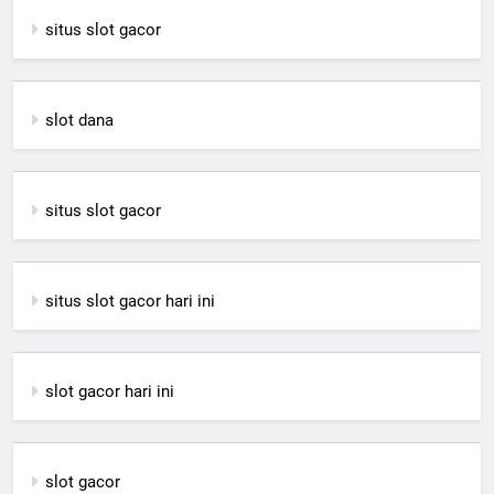
situs slot gacor
slot dana
situs slot gacor
situs slot gacor hari ini
slot gacor hari ini
slot gacor