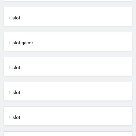
slot
slot gacor
slot
slot
slot