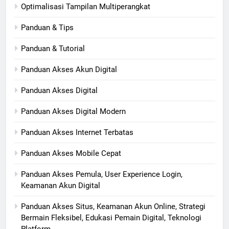
Optimalisasi Tampilan Multiperangkat
Panduan & Tips
Panduan & Tutorial
Panduan Akses Akun Digital
Panduan Akses Digital
Panduan Akses Digital Modern
Panduan Akses Internet Terbatas
Panduan Akses Mobile Cepat
Panduan Akses Pemula, User Experience Login,
Keamanan Akun Digital
Panduan Akses Situs, Keamanan Akun Online, Strategi
Bermain Fleksibel, Edukasi Pemain Digital, Teknologi
Platform