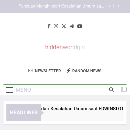
Skip
Panduan Menghindari Kesalahan Saat Login
to
KAYA787 agar Akses Lebih Lancar dan Aman
content
KAYA787 Login dengan Struktur Formulir yang
Mudah Dipahami dan Terarah
Panduan Menghindari Kesalahan Umum saat
EDWINSLOT Login
Panduan Menghindari Kesalahan Umum saat
LEBAH4D Login dengan Aman dan Terarah
Panduan Menghindari Kesalahan Saat Login
KAYA787 agar Akses Lebih Lancar dan Aman
Hidden World
Nikmati Rasa Unik Dari Hidden World Gin.
KAYA787 Login dengan Struktur Formulir yang
NEWSLETTER
RANDOM NEWS
Gin
Mudah Dipahami dan Terarah
Produk Gin Berkualitas Dengan Cita Rasa
Khas.
MENU
nduan Menghindari Kesalahan Umum saat EDWINSLOT Login
HEADLINES
Weeks Ago