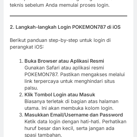
teknis sebelum Anda memulai proses login.
2. Langkah-langkah Login POKEMON787 di iOS
Berikut panduan step-by-step untuk login di
perangkat iOS:
Buka Browser atau Aplikasi Resmi
Gunakan Safari atau aplikasi resmi
POKEMON787. Pastikan mengakses melalui
link terpercaya untuk menghindari situs
palsu.
Klik Tombol Login atau Masuk
Biasanya terletak di bagian atas halaman
utama. Ini akan membuka kolom login.
Masukkan Email/Username dan Password
Ketik data login dengan hati-hati. Perhatikan
huruf besar dan kecil, serta jangan ada
spasi tambahan.