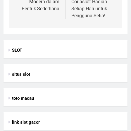
Modern dalam
Corlaslot: Hadiah
Bentuk Sederhana
Setiap Hari untuk
Pengguna Setia!
SLOT
situs slot
toto macau
link slot gacor