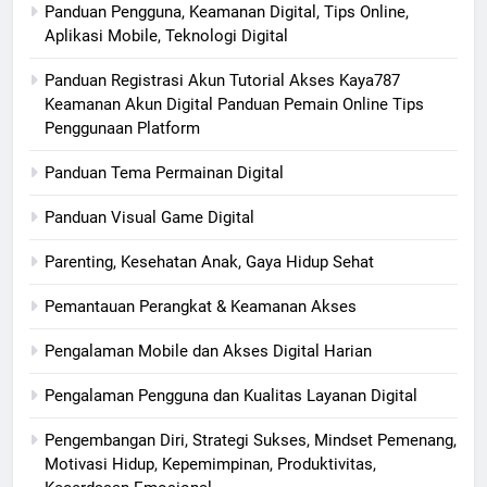
Panduan Pengguna, Keamanan Digital, Tips Online,
Aplikasi Mobile, Teknologi Digital
Panduan Registrasi Akun Tutorial Akses Kaya787
Keamanan Akun Digital Panduan Pemain Online Tips
Penggunaan Platform
Panduan Tema Permainan Digital
Panduan Visual Game Digital
Parenting, Kesehatan Anak, Gaya Hidup Sehat
Pemantauan Perangkat & Keamanan Akses
Pengalaman Mobile dan Akses Digital Harian
Pengalaman Pengguna dan Kualitas Layanan Digital
Pengembangan Diri, Strategi Sukses, Mindset Pemenang,
Motivasi Hidup, Kepemimpinan, Produktivitas,