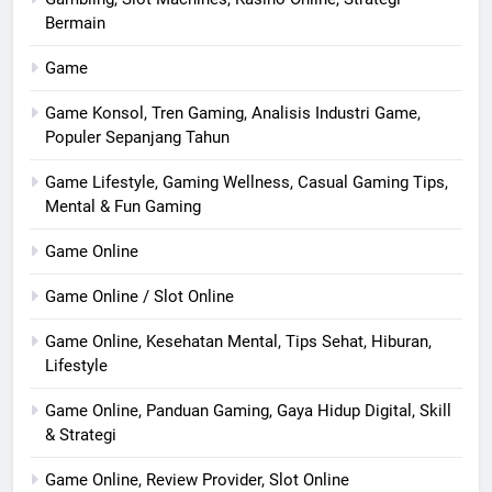
Bermain
Game
Game Konsol, Tren Gaming, Analisis Industri Game,
Populer Sepanjang Tahun
Game Lifestyle, Gaming Wellness, Casual Gaming Tips,
Mental & Fun Gaming
Game Online
Game Online / Slot Online
Game Online, Kesehatan Mental, Tips Sehat, Hiburan,
Lifestyle
Game Online, Panduan Gaming, Gaya Hidup Digital, Skill
& Strategi
Game Online, Review Provider, Slot Online