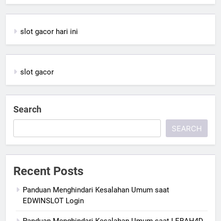
slot gacor hari ini
slot gacor
Search
SEARCH
Recent Posts
Panduan Menghindari Kesalahan Umum saat
EDWINSLOT Login
Panduan Menghindari Kesalahan Umum saat LEBAH4D