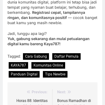
dunia komunitas digital, platform ini tetap bisa jadi
tempat yang nyaman buat belajar, terhubung, dan
berkembang.
Registrasi cepat, tampilannya
ringan, dan komunitasnya positif
— cocok banget
buat kamu yang masih newbie.
Jadi, tunggu apa lagi?
Yuk, gabung sekarang dan mulai petualangan
digital kamu bareng Kaya787!
Tagged:
Cara Gabung
Daftar Pemula
KAYA787
Komunitas Online
Panduan Digital
Tips Newbie
Previous:
Next:
Post
navigation
Horas 88: Identitas
Bonus Ramadhan di