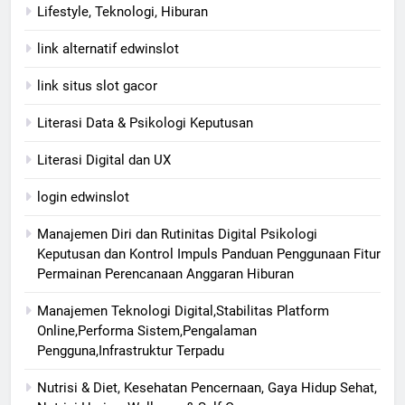
Lifestyle, Teknologi, Hiburan
link alternatif edwinslot
link situs slot gacor
Literasi Data & Psikologi Keputusan
Literasi Digital dan UX
login edwinslot
Manajemen Diri dan Rutinitas Digital Psikologi
Keputusan dan Kontrol Impuls Panduan Penggunaan Fitur
Permainan Perencanaan Anggaran Hiburan
Manajemen Teknologi Digital,Stabilitas Platform
Online,Performa Sistem,Pengalaman
Pengguna,Infrastruktur Terpadu
Nutrisi & Diet, Kesehatan Pencernaan, Gaya Hidup Sehat,