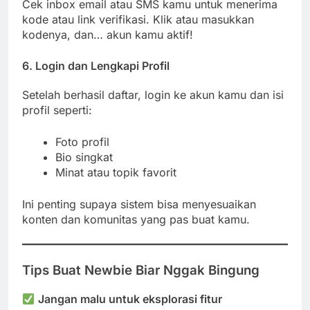
Cek inbox email atau SMS kamu untuk menerima
kode atau link verifikasi. Klik atau masukkan
kodenya, dan… akun kamu aktif!
6. Login dan Lengkapi Profil
Setelah berhasil daftar, login ke akun kamu dan isi
profil seperti:
Foto profil
Bio singkat
Minat atau topik favorit
Ini penting supaya sistem bisa menyesuaikan
konten dan komunitas yang pas buat kamu.
Tips Buat Newbie Biar Nggak Bingung
Jangan malu untuk eksplorasi fitur