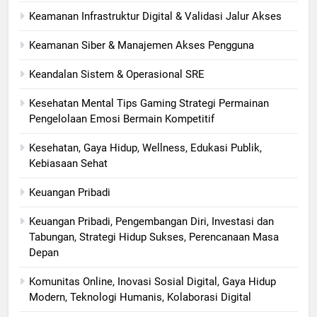
Keamanan Infrastruktur Digital & Validasi Jalur Akses
Keamanan Siber & Manajemen Akses Pengguna
Keandalan Sistem & Operasional SRE
Kesehatan Mental Tips Gaming Strategi Permainan
Pengelolaan Emosi Bermain Kompetitif
Kesehatan, Gaya Hidup, Wellness, Edukasi Publik,
Kebiasaan Sehat
Keuangan Pribadi
Keuangan Pribadi, Pengembangan Diri, Investasi dan
Tabungan, Strategi Hidup Sukses, Perencanaan Masa
Depan
Komunitas Online, Inovasi Sosial Digital, Gaya Hidup
Modern, Teknologi Humanis, Kolaborasi Digital