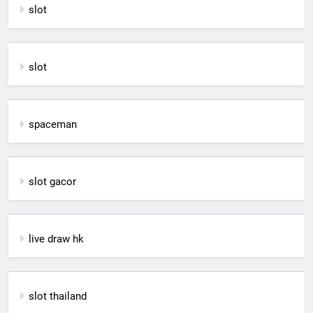
slot
slot
spaceman
slot gacor
live draw hk
slot thailand