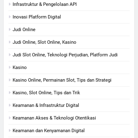
Infrastruktur & Pengelolaan API
Inovasi Platform Digital
Judi Online
Judi Online, Slot Online, Kasino
Judi Slot Online, Teknologi Perjudian, Platform Judi
Kasino
Kasino Online, Permainan Slot, Tips dan Strategi
Kasino, Slot Online, Tips dan Trik
Keamanan & Infrastruktur Digital
Keamanan Akses & Teknologi Otentikasi
Keamanan dan Kenyamanan Digital