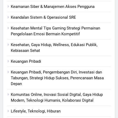
Keamanan Siber & Manajemen Akses Pengguna
Keandalan Sistem & Operasional SRE
Kesehatan Mental Tips Gaming Strategi Permainan
Pengelolaan Emosi Bermain Kompetitif
Kesehatan, Gaya Hidup, Wellness, Edukasi Publik,
Kebiasaan Sehat
Keuangan Pribadi
Keuangan Pribadi, Pengembangan Diri, Investasi dan
Tabungan, Strategi Hidup Sukses, Perencanaan Masa
Depan
Komunitas Online, Inovasi Sosial Digital, Gaya Hidup
Modern, Teknologi Humanis, Kolaborasi Digital
Lifestyle, Teknologi, Hiburan