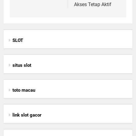
Akses Tetap Aktif
SLOT
situs slot
toto macau
link slot gacor