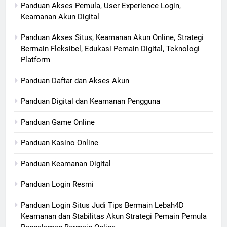
Panduan Akses Pemula, User Experience Login,
Keamanan Akun Digital
Panduan Akses Situs, Keamanan Akun Online, Strategi
Bermain Fleksibel, Edukasi Pemain Digital, Teknologi
Platform
Panduan Daftar dan Akses Akun
Panduan Digital dan Keamanan Pengguna
Panduan Game Online
Panduan Kasino Online
Panduan Keamanan Digital
Panduan Login Resmi
Panduan Login Situs Judi Tips Bermain Lebah4D
Keamanan dan Stabilitas Akun Strategi Pemain Pemula