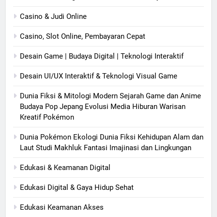
Casino & Judi Online
Casino, Slot Online, Pembayaran Cepat
Desain Game | Budaya Digital | Teknologi Interaktif
Desain UI/UX Interaktif & Teknologi Visual Game
Dunia Fiksi & Mitologi Modern Sejarah Game dan Anime
Budaya Pop Jepang Evolusi Media Hiburan Warisan
Kreatif Pokémon
Dunia Pokémon Ekologi Dunia Fiksi Kehidupan Alam dan
Laut Studi Makhluk Fantasi Imajinasi dan Lingkungan
Edukasi & Keamanan Digital
Edukasi Digital & Gaya Hidup Sehat
Edukasi Keamanan Akses