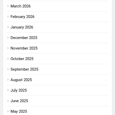
March 2026
February 2026
January 2026
December 2025
November 2025
October 2025
September 2025
August 2025
July 2025
June 2025
May 2025