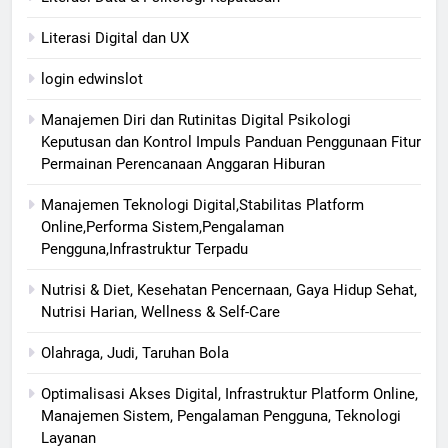
Literasi Digital dan UX
login edwinslot
Manajemen Diri dan Rutinitas Digital Psikologi
Keputusan dan Kontrol Impuls Panduan Penggunaan Fitur
Permainan Perencanaan Anggaran Hiburan
Manajemen Teknologi Digital,Stabilitas Platform
Online,Performa Sistem,Pengalaman
Pengguna,Infrastruktur Terpadu
Nutrisi & Diet, Kesehatan Pencernaan, Gaya Hidup Sehat,
Nutrisi Harian, Wellness & Self-Care
Olahraga, Judi, Taruhan Bola
Optimalisasi Akses Digital, Infrastruktur Platform Online,
Manajemen Sistem, Pengalaman Pengguna, Teknologi
Layanan