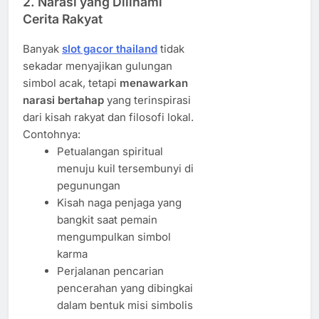
2. Narasi yang Diilhami
Cerita Rakyat
Banyak
slot gacor thailand
tidak
sekadar menyajikan gulungan
simbol acak, tetapi
menawarkan
narasi bertahap
yang terinspirasi
dari kisah rakyat dan filosofi lokal.
Contohnya:
Petualangan spiritual
menuju kuil tersembunyi di
pegunungan
Kisah naga penjaga yang
bangkit saat pemain
mengumpulkan simbol
karma
Perjalanan pencarian
pencerahan yang dibingkai
dalam bentuk misi simbolis