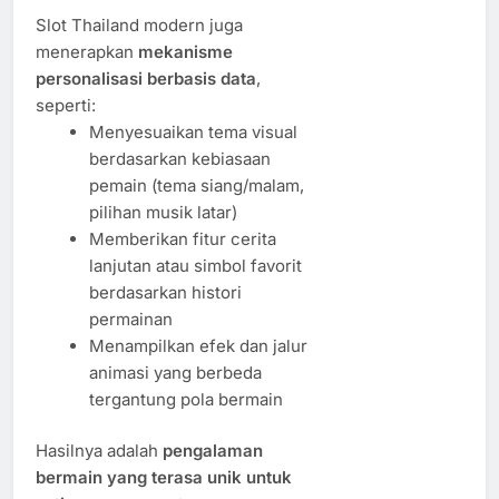
Slot Thailand modern juga
menerapkan
mekanisme
personalisasi berbasis data
,
seperti:
Menyesuaikan tema visual
berdasarkan kebiasaan
pemain (tema siang/malam,
pilihan musik latar)
Memberikan fitur cerita
lanjutan atau simbol favorit
berdasarkan histori
permainan
Menampilkan efek dan jalur
animasi yang berbeda
tergantung pola bermain
Hasilnya adalah
pengalaman
bermain yang terasa unik untuk