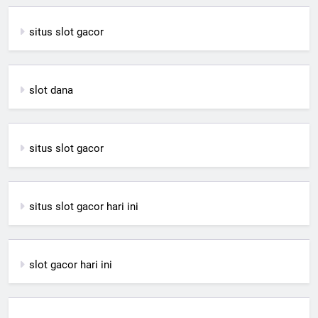
situs slot gacor
slot dana
situs slot gacor
situs slot gacor hari ini
slot gacor hari ini