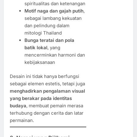
spiritualitas dan ketenangan
Motif naga dan gajah putih
,
sebagai lambang kekuatan
dan pelindung dalam
mitologi Thailand
Bunga teratai dan pola
batik lokal
, yang
mencerminkan harmoni dan
kebijaksanaan
Desain ini tidak hanya berfungsi
sebagai elemen estetis, tetapi juga
menghadirkan pengalaman visual
yang berakar pada identitas
budaya
, membuat pemain merasa
terhubung dengan cerita dan latar
permainan.