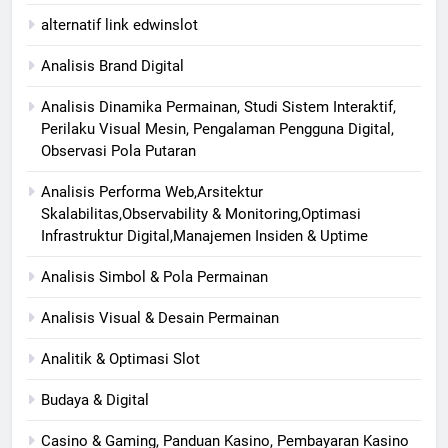
alternatif link edwinslot
Analisis Brand Digital
Analisis Dinamika Permainan, Studi Sistem Interaktif,
Perilaku Visual Mesin, Pengalaman Pengguna Digital,
Observasi Pola Putaran
Analisis Performa Web,Arsitektur
Skalabilitas,Observability & Monitoring,Optimasi
Infrastruktur Digital,Manajemen Insiden & Uptime
Analisis Simbol & Pola Permainan
Analisis Visual & Desain Permainan
Analitik & Optimasi Slot
Budaya & Digital
Casino & Gaming, Panduan Kasino, Pembayaran Kasino