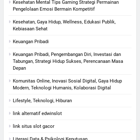
Kesehatan Mental Tips Gaming Strategi Permainan
Pengelolaan Emosi Bermain Kompetitif
Kesehatan, Gaya Hidup, Wellness, Edukasi Publik,
Kebiasaan Sehat
Keuangan Pribadi
Keuangan Pribadi, Pengembangan Diri, Investasi dan
Tabungan, Strategi Hidup Sukses, Perencanaan Masa
Depan
Komunitas Online, Inovasi Sosial Digital, Gaya Hidup
Modern, Teknologi Humanis, Kolaborasi Digital
Lifestyle, Teknologi, Hiburan
link alternatif edwinslot
link situs slot gacor
Literasi Data & Psikologi Keputusan