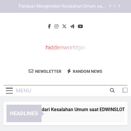
Skip
Panduan Menghindari Kesalahan Saat Login
to
KAYA787 agar Akses Lebih Lancar dan Aman
content
KAYA787 Login dengan Struktur Formulir yang
Mudah Dipahami dan Terarah
Panduan Menghindari Kesalahan Umum saat
EDWINSLOT Login
Panduan Menghindari Kesalahan Umum saat
LEBAH4D Login dengan Aman dan Terarah
Panduan Menghindari Kesalahan Saat Login
KAYA787 agar Akses Lebih Lancar dan Aman
Hidden World
Nikmati Rasa Unik Dari Hidden World Gin.
KAYA787 Login dengan Struktur Formulir yang
NEWSLETTER
RANDOM NEWS
Gin
Mudah Dipahami dan Terarah
Produk Gin Berkualitas Dengan Cita Rasa
Khas.
MENU
nduan Menghindari Kesalahan Umum saat EDWINSLOT Login
HEADLINES
Weeks Ago