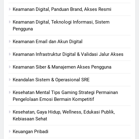
Keamanan Digital, Panduan Brand, Akses Resmi
Keamanan Digital, Teknologi Informasi, Sistem
Pengguna
Keamanan Email dan Akun Digital
Keamanan Infrastruktur Digital & Validasi Jalur Akses
Keamanan Siber & Manajemen Akses Pengguna
Keandalan Sistem & Operasional SRE
Kesehatan Mental Tips Gaming Strategi Permainan
Pengelolaan Emosi Bermain Kompetitif
Kesehatan, Gaya Hidup, Wellness, Edukasi Publik,
Kebiasaan Sehat
Keuangan Pribadi