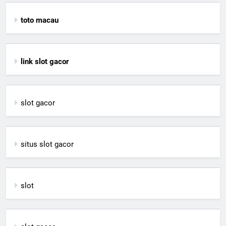
toto macau
link slot gacor
slot gacor
situs slot gacor
slot