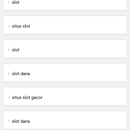
slot
situs slot
slot
slot dana
situs slot gacor
slot dana