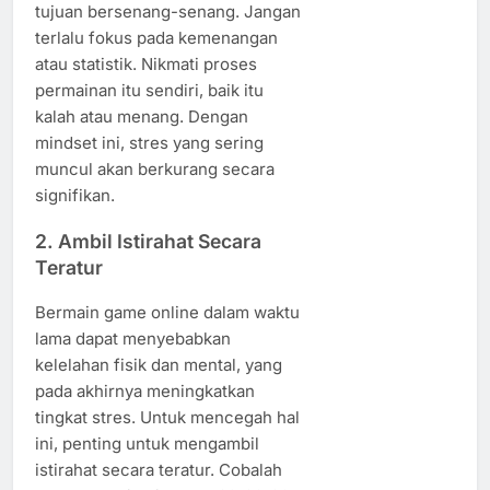
tujuan bersenang-senang. Jangan
terlalu fokus pada kemenangan
atau statistik. Nikmati proses
permainan itu sendiri, baik itu
kalah atau menang. Dengan
mindset ini, stres yang sering
muncul akan berkurang secara
signifikan.
2.
Ambil Istirahat Secara
Teratur
Bermain game online dalam waktu
lama dapat menyebabkan
kelelahan fisik dan mental, yang
pada akhirnya meningkatkan
tingkat stres. Untuk mencegah hal
ini, penting untuk mengambil
istirahat secara teratur. Cobalah