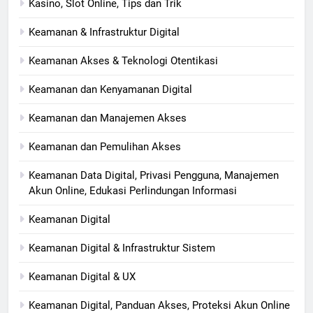
Kasino, Slot Online, Tips dan Trik
Keamanan & Infrastruktur Digital
Keamanan Akses & Teknologi Otentikasi
Keamanan dan Kenyamanan Digital
Keamanan dan Manajemen Akses
Keamanan dan Pemulihan Akses
Keamanan Data Digital, Privasi Pengguna, Manajemen
Akun Online, Edukasi Perlindungan Informasi
Keamanan Digital
Keamanan Digital & Infrastruktur Sistem
Keamanan Digital & UX
Keamanan Digital, Panduan Akses, Proteksi Akun Online