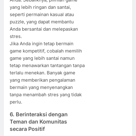
yang lebih ringan dan santai,
seperti permainan kasual atau
puzzle, yang dapat membantu
Anda bersantai dan melepaskan
stres.
Jika Anda ingin tetap bermain
game kompetitif, cobalah memilih
game yang lebih santai namun
tetap menawarkan tantangan tanpa
terlalu menekan. Banyak game
yang memberikan pengalaman
bermain yang menyenangkan
tanpa menambah stres yang tidak
perlu.
6.
Berinteraksi dengan
Teman dan Komunitas
secara Positif