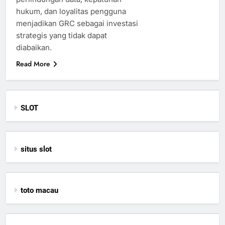
hukum, dan loyalitas pengguna
menjadikan GRC sebagai investasi
strategis yang tidak dapat
diabaikan.
Read More
SLOT
situs slot
toto macau