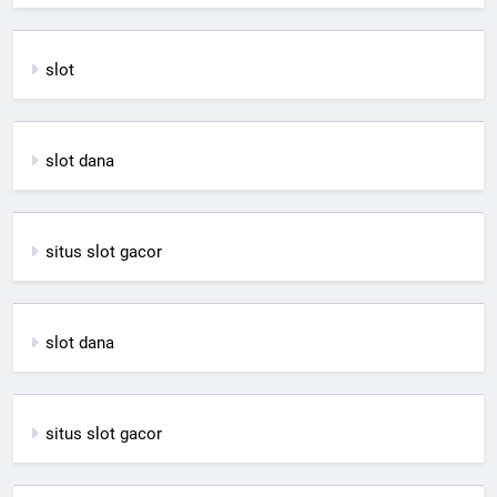
slot
slot dana
situs slot gacor
slot dana
situs slot gacor