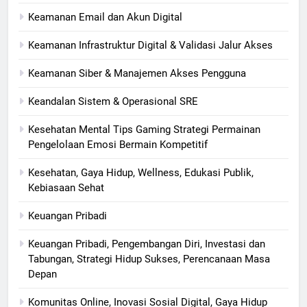
Keamanan Email dan Akun Digital
Keamanan Infrastruktur Digital & Validasi Jalur Akses
Keamanan Siber & Manajemen Akses Pengguna
Keandalan Sistem & Operasional SRE
Kesehatan Mental Tips Gaming Strategi Permainan
Pengelolaan Emosi Bermain Kompetitif
Kesehatan, Gaya Hidup, Wellness, Edukasi Publik,
Kebiasaan Sehat
Keuangan Pribadi
Keuangan Pribadi, Pengembangan Diri, Investasi dan
Tabungan, Strategi Hidup Sukses, Perencanaan Masa
Depan
Komunitas Online, Inovasi Sosial Digital, Gaya Hidup