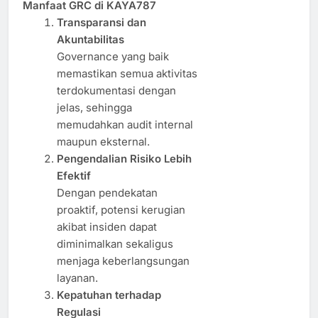
Manfaat GRC di KAYA787
Transparansi dan
Akuntabilitas
Governance yang baik
memastikan semua aktivitas
terdokumentasi dengan
jelas, sehingga
memudahkan audit internal
maupun eksternal.
Pengendalian Risiko Lebih
Efektif
Dengan pendekatan
proaktif, potensi kerugian
akibat insiden dapat
diminimalkan sekaligus
menjaga keberlangsungan
layanan.
Kepatuhan terhadap
Regulasi