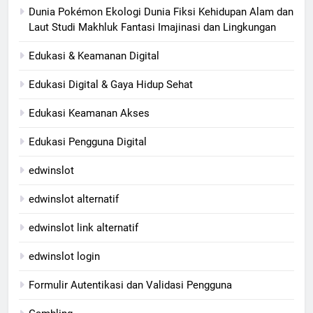
Dunia Pokémon Ekologi Dunia Fiksi Kehidupan Alam dan
Laut Studi Makhluk Fantasi Imajinasi dan Lingkungan
Edukasi & Keamanan Digital
Edukasi Digital & Gaya Hidup Sehat
Edukasi Keamanan Akses
Edukasi Pengguna Digital
edwinslot
edwinslot alternatif
edwinslot link alternatif
edwinslot login
Formulir Autentikasi dan Validasi Pengguna