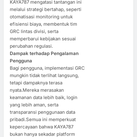
KAYA787 mengatasi tantangan ini
melalui strategi bertahap, seperti
otomatisasi monitoring untuk
efisiensi biaya, membentuk tim
GRC lintas divisi, serta
memperbarui kebijakan sesuai
perubahan regulasi.
Dampak terhadap Pengalaman
Pengguna
Bagi pengguna, implementasi GRC
mungkin tidak terlihat langsung,
tetapi dampaknya terasa
nyata.Mereka merasakan
keamanan data lebih baik, login
yang lebih aman, serta
transparansi penggunaan data
pribadi.Semua ini memperkuat
kepercayaan bahwa KAYA787
bukan hanya sekadar platform