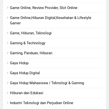
Game Online, Review Provider, Slot Online
Game Online,Hiburan Digital,Kesehatan & Lifestyle
Gamer
Game, Hiburan, Teknologi
Gaming & Technology
Gaming, Panduan, Hiburan
Gaya Hidup
Gaya Hidup Digital
Gaya Hidup Mahasiswa / Teknologi & Gaming
Hiburan dan Edukasi
Industri Teknologi dan Perjudian Online