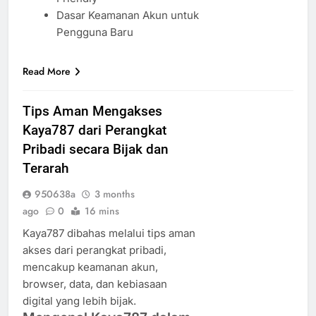
Dasar Keamanan Akun untuk
Pengguna Baru
Read More
Tips Aman Mengakses
Kaya787 dari Perangkat
Pribadi secara Bijak dan
Terarah
950638a
3 months
ago
0
16 mins
Kaya787 dibahas melalui tips aman
akses dari perangkat pribadi,
mencakup keamanan akun,
browser, data, dan kebiasaan
digital yang lebih bijak.