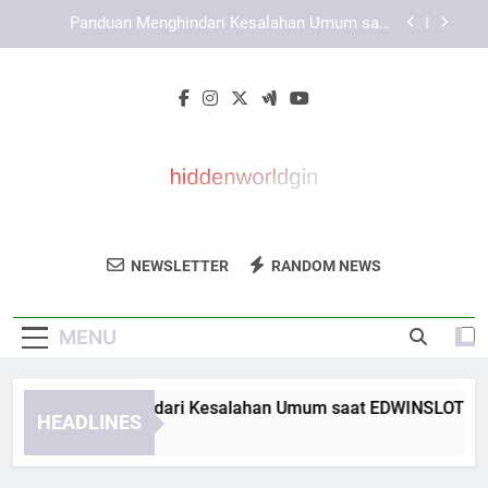
Skip
Panduan Menghindari Kesalahan Saat Login
to
KAYA787 agar Akses Lebih Lancar dan Aman
content
KAYA787 Login dengan Struktur Formulir yang
Mudah Dipahami dan Terarah
Panduan Menghindari Kesalahan Umum saat
EDWINSLOT Login
Panduan Menghindari Kesalahan Umum saat
LEBAH4D Login dengan Aman dan Terarah
Panduan Menghindari Kesalahan Saat Login
KAYA787 agar Akses Lebih Lancar dan Aman
Hidden World
Nikmati Rasa Unik Dari Hidden World Gin.
KAYA787 Login dengan Struktur Formulir yang
NEWSLETTER
RANDOM NEWS
Gin
Mudah Dipahami dan Terarah
Produk Gin Berkualitas Dengan Cita Rasa
Khas.
MENU
nduan Menghindari Kesalahan Umum saat EDWINSLOT Login
HEADLINES
eeks Ago