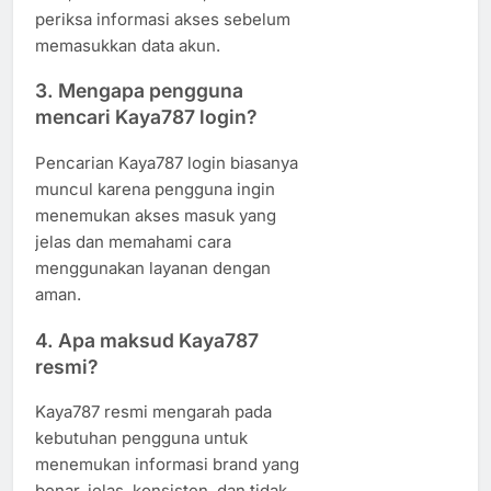
periksa informasi akses sebelum
memasukkan data akun.
3. Mengapa pengguna
mencari Kaya787 login?
Pencarian Kaya787 login biasanya
muncul karena pengguna ingin
menemukan akses masuk yang
jelas dan memahami cara
menggunakan layanan dengan
aman.
4. Apa maksud Kaya787
resmi?
Kaya787 resmi mengarah pada
kebutuhan pengguna untuk
menemukan informasi brand yang
benar, jelas, konsisten, dan tidak