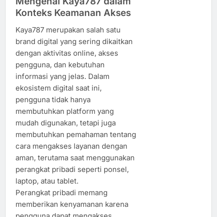
Mengenal Kaya787 dalam
Konteks Keamanan Akses
Kaya787 merupakan salah satu
brand digital yang sering dikaitkan
dengan aktivitas online, akses
pengguna, dan kebutuhan
informasi yang jelas. Dalam
ekosistem digital saat ini,
pengguna tidak hanya
membutuhkan platform yang
mudah digunakan, tetapi juga
membutuhkan pemahaman tentang
cara mengakses layanan dengan
aman, terutama saat menggunakan
perangkat pribadi seperti ponsel,
laptop, atau tablet.
Perangkat pribadi memang
memberikan kenyamanan karena
pengguna dapat mengakses