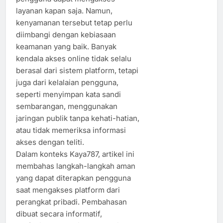
layanan kapan saja. Namun,
kenyamanan tersebut tetap perlu
diimbangi dengan kebiasaan
keamanan yang baik. Banyak
kendala akses online tidak selalu
berasal dari sistem platform, tetapi
juga dari kelalaian pengguna,
seperti menyimpan kata sandi
sembarangan, menggunakan
jaringan publik tanpa kehati-hatian,
atau tidak memeriksa informasi
akses dengan teliti.
Dalam konteks Kaya787, artikel ini
membahas langkah-langkah aman
yang dapat diterapkan pengguna
saat mengakses platform dari
perangkat pribadi. Pembahasan
dibuat secara informatif,