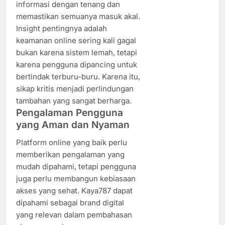
informasi dengan tenang dan
memastikan semuanya masuk akal.
Insight pentingnya adalah
keamanan online sering kali gagal
bukan karena sistem lemah, tetapi
karena pengguna dipancing untuk
bertindak terburu-buru. Karena itu,
sikap kritis menjadi perlindungan
tambahan yang sangat berharga.
Pengalaman Pengguna
yang Aman dan Nyaman
Platform online yang baik perlu
memberikan pengalaman yang
mudah dipahami, tetapi pengguna
juga perlu membangun kebiasaan
akses yang sehat. Kaya787 dapat
dipahami sebagai brand digital
yang relevan dalam pembahasan