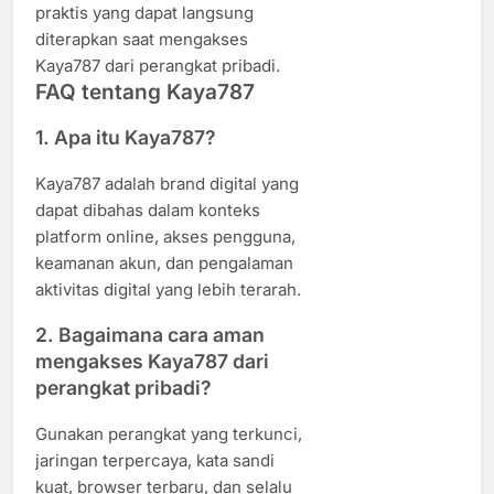
praktis yang dapat langsung
diterapkan saat mengakses
Kaya787 dari perangkat pribadi.
FAQ tentang Kaya787
1. Apa itu Kaya787?
Kaya787 adalah brand digital yang
dapat dibahas dalam konteks
platform online, akses pengguna,
keamanan akun, dan pengalaman
aktivitas digital yang lebih terarah.
2. Bagaimana cara aman
mengakses Kaya787 dari
perangkat pribadi?
Gunakan perangkat yang terkunci,
jaringan terpercaya, kata sandi
kuat, browser terbaru, dan selalu