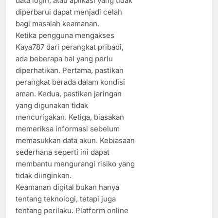
data login, atau aplikasi yang tidak
diperbarui dapat menjadi celah
bagi masalah keamanan.
Ketika pengguna mengakses
Kaya787 dari perangkat pribadi,
ada beberapa hal yang perlu
diperhatikan. Pertama, pastikan
perangkat berada dalam kondisi
aman. Kedua, pastikan jaringan
yang digunakan tidak
mencurigakan. Ketiga, biasakan
memeriksa informasi sebelum
memasukkan data akun. Kebiasaan
sederhana seperti ini dapat
membantu mengurangi risiko yang
tidak diinginkan.
Keamanan digital bukan hanya
tentang teknologi, tetapi juga
tentang perilaku. Platform online