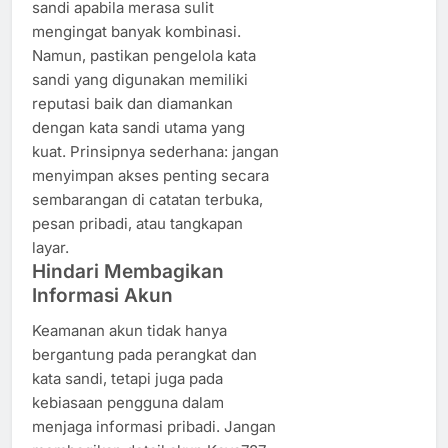
sandi apabila merasa sulit
mengingat banyak kombinasi.
Namun, pastikan pengelola kata
sandi yang digunakan memiliki
reputasi baik dan diamankan
dengan kata sandi utama yang
kuat. Prinsipnya sederhana: jangan
menyimpan akses penting secara
sembarangan di catatan terbuka,
pesan pribadi, atau tangkapan
layar.
Hindari Membagikan
Informasi Akun
Keamanan akun tidak hanya
bergantung pada perangkat dan
kata sandi, tetapi juga pada
kebiasaan pengguna dalam
menjaga informasi pribadi. Jangan