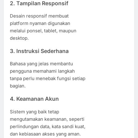
2. Tampilan Responsif
Desain responsif membuat
platform nyaman digunakan
melalui ponsel, tablet, maupun
desktop.
3. Instruksi Sederhana
Bahasa yang jelas membantu
pengguna memahami langkah
tanpa perlu menebak fungsi setiap
bagian.
4. Keamanan Akun
Sistem yang baik tetap
mengutamakan keamanan, seperti
perlindungan data, kata sandi kuat,
dan kebiasaan akses yang aman.