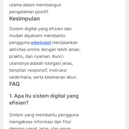
utama dalam membangun
pengalaman positif.
Kesimpulan
Sistem digital yang efisien dan
mudah dipahami membantu
pengguna
edwinslot
menjalankan
aktivitas online dengan lebih aman,
praktis, dan nyaman. Kunci
utamanya adalah navigasi jelas,
tampilan responsif, instruksi
sederhana, serta keamanan akun.
FAQ
1. Apa itu sistem digital yang
efisien?
Sistem yang membantu pengguna
mengakses informasi dan fitur
dengan cepat, jelas, dan aman.