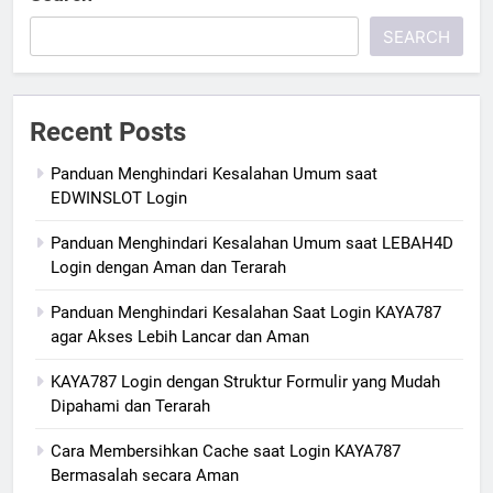
SEARCH
Recent Posts
Panduan Menghindari Kesalahan Umum saat
EDWINSLOT Login
Panduan Menghindari Kesalahan Umum saat LEBAH4D
Login dengan Aman dan Terarah
Panduan Menghindari Kesalahan Saat Login KAYA787
agar Akses Lebih Lancar dan Aman
KAYA787 Login dengan Struktur Formulir yang Mudah
Dipahami dan Terarah
Cara Membersihkan Cache saat Login KAYA787
Bermasalah secara Aman