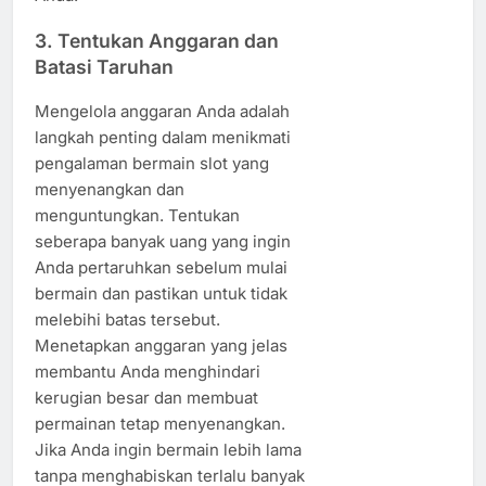
3. Tentukan Anggaran dan
Batasi Taruhan
Mengelola anggaran Anda adalah
langkah penting dalam menikmati
pengalaman bermain slot yang
menyenangkan dan
menguntungkan. Tentukan
seberapa banyak uang yang ingin
Anda pertaruhkan sebelum mulai
bermain dan pastikan untuk tidak
melebihi batas tersebut.
Menetapkan anggaran yang jelas
membantu Anda menghindari
kerugian besar dan membuat
permainan tetap menyenangkan.
Jika Anda ingin bermain lebih lama
tanpa menghabiskan terlalu banyak