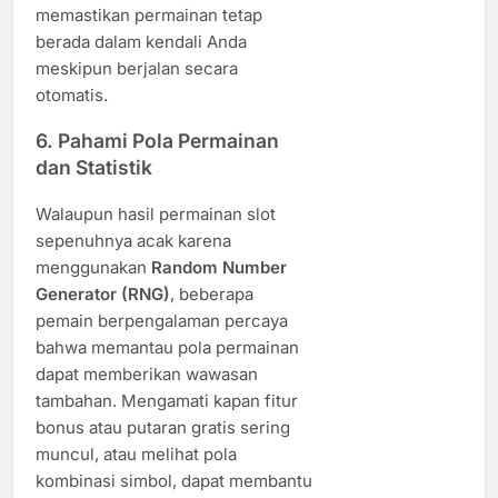
memastikan permainan tetap
berada dalam kendali Anda
meskipun berjalan secara
otomatis.
6. Pahami Pola Permainan
dan Statistik
Walaupun hasil permainan slot
sepenuhnya acak karena
menggunakan
Random Number
Generator (RNG)
, beberapa
pemain berpengalaman percaya
bahwa memantau pola permainan
dapat memberikan wawasan
tambahan. Mengamati kapan fitur
bonus atau putaran gratis sering
muncul, atau melihat pola
kombinasi simbol, dapat membantu