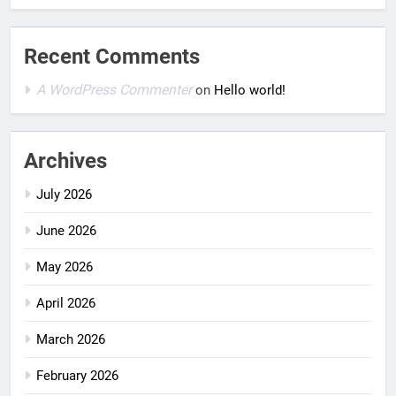
Recent Comments
A WordPress Commenter
on
Hello world!
Archives
July 2026
June 2026
May 2026
April 2026
March 2026
February 2026