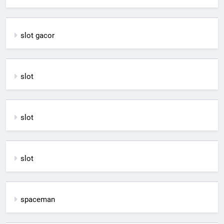
slot gacor
slot
slot
slot
spaceman