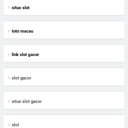
situs slot
toto macau
link slot gacor
slot gacor
situs slot gacor
slot