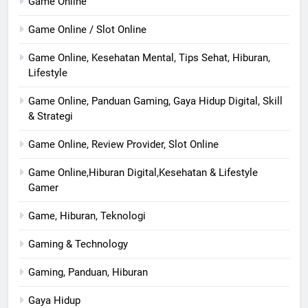
Game Online
Game Online / Slot Online
Game Online, Kesehatan Mental, Tips Sehat, Hiburan,
Lifestyle
Game Online, Panduan Gaming, Gaya Hidup Digital, Skill
& Strategi
Game Online, Review Provider, Slot Online
Game Online,Hiburan Digital,Kesehatan & Lifestyle
Gamer
Game, Hiburan, Teknologi
Gaming & Technology
Gaming, Panduan, Hiburan
Gaya Hidup