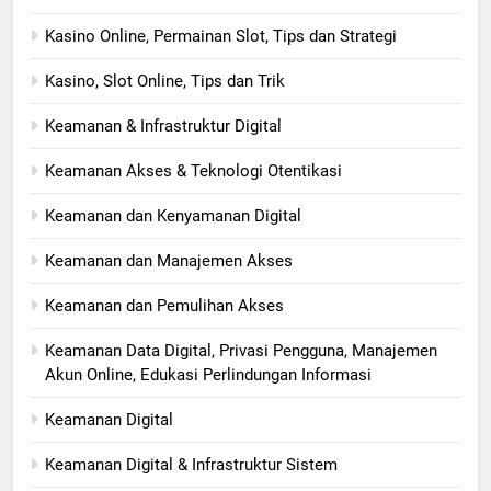
Kasino Online, Permainan Slot, Tips dan Strategi
Kasino, Slot Online, Tips dan Trik
Keamanan & Infrastruktur Digital
Keamanan Akses & Teknologi Otentikasi
Keamanan dan Kenyamanan Digital
Keamanan dan Manajemen Akses
Keamanan dan Pemulihan Akses
Keamanan Data Digital, Privasi Pengguna, Manajemen
Akun Online, Edukasi Perlindungan Informasi
Keamanan Digital
Keamanan Digital & Infrastruktur Sistem