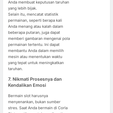
Anda membuat keputusan taruhan
yang lebih bijak.
Selain itu, mencatat statistik
permainan, seperti berapa kali
Anda menang atau kalah dalam
beberapa putaran, juga dapat
memberi gambaran mengenai pola
permainan tertentu. Ini dapat
membantu Anda dalam memilih
mesin atau menentukan waktu
yang tepat untuk meningkatkan
taruhan.
7. Nikmati Prosesnya dan
Kendalikan Emosi
Bermain slot harusnya
menyenankan, bukan sumber
stres. Saat Anda bermain di Corla