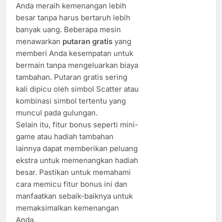
Anda meraih kemenangan lebih
besar tanpa harus bertaruh lebih
banyak uang. Beberapa mesin
menawarkan
putaran gratis
yang
memberi Anda kesempatan untuk
bermain tanpa mengeluarkan biaya
tambahan. Putaran gratis sering
kali dipicu oleh simbol Scatter atau
kombinasi simbol tertentu yang
muncul pada gulungan.
Selain itu, fitur bonus seperti mini-
game atau hadiah tambahan
lainnya dapat memberikan peluang
ekstra untuk memenangkan hadiah
besar. Pastikan untuk memahami
cara memicu fitur bonus ini dan
manfaatkan sebaik-baiknya untuk
memaksimalkan kemenangan
Anda.