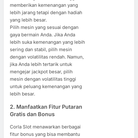
memberikan kemenangan yang
lebih jarang tetapi dengan hadiah
yang lebih besar.
Pilih mesin yang sesuai dengan
gaya bermain Anda. Jika Anda
lebih suka kemenangan yang lebih
sering dan stabil, pilih mesin
dengan volatilitas rendah. Namun,
jika Anda lebih tertarik untuk
mengejar jackpot besar, pilih
mesin dengan volatilitas tinggi
untuk peluang kemenangan yang
lebih besar.
2. Manfaatkan Fitur Putaran
Gratis dan Bonus
Corla Slot menawarkan berbagai
fitur bonus yang bisa membantu