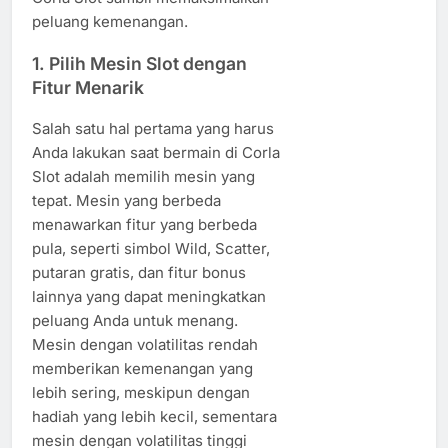
peluang kemenangan.
1. Pilih Mesin Slot dengan
Fitur Menarik
Salah satu hal pertama yang harus
Anda lakukan saat bermain di Corla
Slot adalah memilih mesin yang
tepat. Mesin yang berbeda
menawarkan fitur yang berbeda
pula, seperti simbol Wild, Scatter,
putaran gratis, dan fitur bonus
lainnya yang dapat meningkatkan
peluang Anda untuk menang.
Mesin dengan volatilitas rendah
memberikan kemenangan yang
lebih sering, meskipun dengan
hadiah yang lebih kecil, sementara
mesin dengan volatilitas tinggi