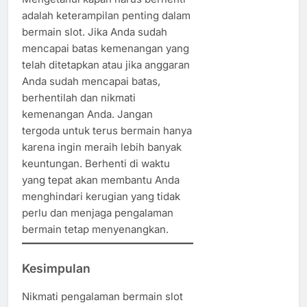
adalah keterampilan penting dalam
bermain slot. Jika Anda sudah
mencapai batas kemenangan yang
telah ditetapkan atau jika anggaran
Anda sudah mencapai batas,
berhentilah dan nikmati
kemenangan Anda. Jangan
tergoda untuk terus bermain hanya
karena ingin meraih lebih banyak
keuntungan. Berhenti di waktu
yang tepat akan membantu Anda
menghindari kerugian yang tidak
perlu dan menjaga pengalaman
bermain tetap menyenangkan.
Kesimpulan
Nikmati pengalaman bermain slot