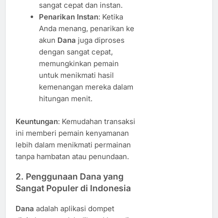
sangat cepat dan instan.
Penarikan Instan
: Ketika
Anda menang, penarikan ke
akun
Dana
juga diproses
dengan sangat cepat,
memungkinkan pemain
untuk menikmati hasil
kemenangan mereka dalam
hitungan menit.
Keuntungan
: Kemudahan transaksi
ini memberi pemain kenyamanan
lebih dalam menikmati permainan
tanpa hambatan atau penundaan.
2.
Penggunaan Dana yang
Sangat Populer di Indonesia
Dana
adalah aplikasi dompet