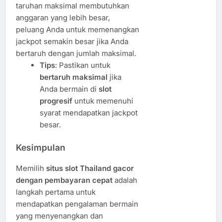
taruhan maksimal membutuhkan
anggaran yang lebih besar,
peluang Anda untuk memenangkan
jackpot semakin besar jika Anda
bertaruh dengan jumlah maksimal.
Tips
: Pastikan untuk
bertaruh maksimal
jika
Anda bermain di
slot
progresif
untuk memenuhi
syarat mendapatkan jackpot
besar.
Kesimpulan
Memilih
situs slot Thailand gacor
dengan pembayaran cepat
adalah
langkah pertama untuk
mendapatkan pengalaman bermain
yang menyenangkan dan