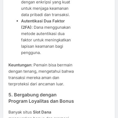
dengan enkripsi yang kuat
untuk menjaga keamanan
data pribadi dan transaksi.
Autentikasi Dua Faktor
(2FA)
: Dana menggunakan
metode autentikasi dua
faktor untuk meningkatkan
lapisan keamanan bagi
pengguna.
Keuntungan
: Pemain bisa bermain
dengan tenang, mengetahui bahwa
transaksi mereka aman dan
terproteksi dari ancaman luar.
5.
Bergabung dengan
Program Loyalitas dan Bonus
Banyak situs
Slot Dana