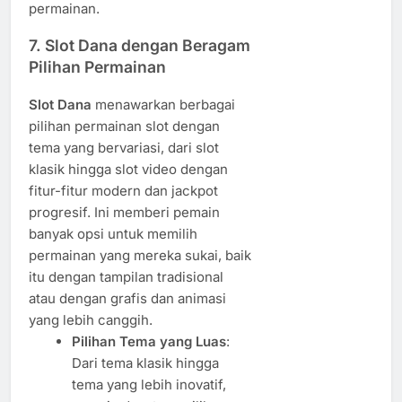
permainan.
7.
Slot Dana dengan Beragam
Pilihan Permainan
Slot Dana
menawarkan berbagai
pilihan permainan slot dengan
tema yang bervariasi, dari slot
klasik hingga slot video dengan
fitur-fitur modern dan jackpot
progresif. Ini memberi pemain
banyak opsi untuk memilih
permainan yang mereka sukai, baik
itu dengan tampilan tradisional
atau dengan grafis dan animasi
yang lebih canggih.
Pilihan Tema yang Luas
:
Dari tema klasik hingga
tema yang lebih inovatif,