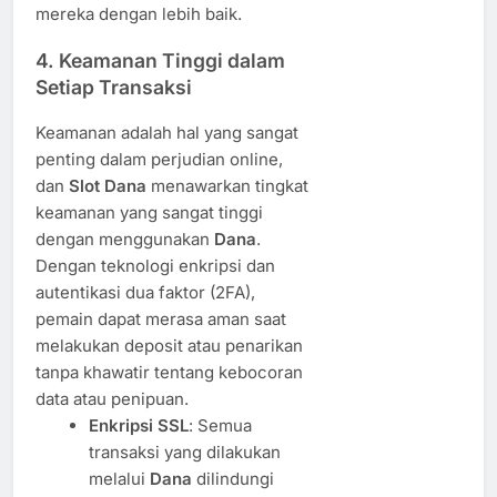
mereka dengan lebih baik.
4.
Keamanan Tinggi dalam
Setiap Transaksi
Keamanan adalah hal yang sangat
penting dalam perjudian online,
dan
Slot Dana
menawarkan tingkat
keamanan yang sangat tinggi
dengan menggunakan
Dana
.
Dengan teknologi enkripsi dan
autentikasi dua faktor (2FA),
pemain dapat merasa aman saat
melakukan deposit atau penarikan
tanpa khawatir tentang kebocoran
data atau penipuan.
Enkripsi SSL
: Semua
transaksi yang dilakukan
melalui
Dana
dilindungi