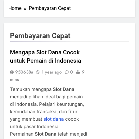
Home
Pembayaran Cepat
Pembayaran Cepat
Mengapa Slot Dana Cocok
untuk Pemain di Indonesia
950638a
1 year ago
0
9
mins
Temukan mengapa
Slot Dana
menjadi pilihan ideal bagi pemain
di Indonesia. Pelajari keuntungan,
kemudahan transaksi, dan fitur
yang membuat
slot dana
cocok
untuk pasar Indonesia.
Permainan
Slot Dana
telah menjadi