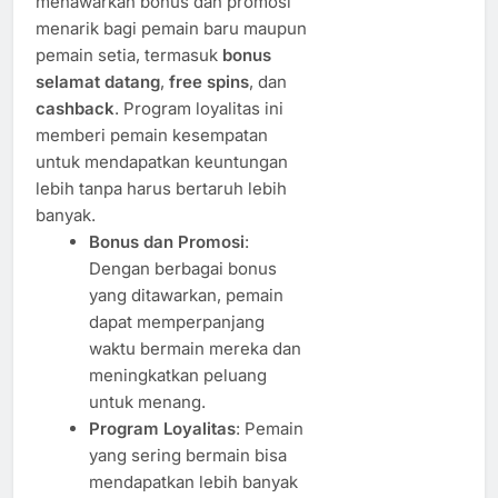
menawarkan bonus dan promosi
menarik bagi pemain baru maupun
pemain setia, termasuk
bonus
selamat datang
,
free spins
, dan
cashback
. Program loyalitas ini
memberi pemain kesempatan
untuk mendapatkan keuntungan
lebih tanpa harus bertaruh lebih
banyak.
Bonus dan Promosi
:
Dengan berbagai bonus
yang ditawarkan, pemain
dapat memperpanjang
waktu bermain mereka dan
meningkatkan peluang
untuk menang.
Program Loyalitas
: Pemain
yang sering bermain bisa
mendapatkan lebih banyak