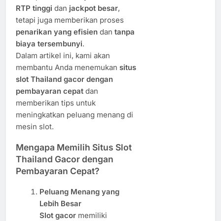
RTP tinggi
dan
jackpot besar
,
tetapi juga memberikan proses
penarikan yang efisien
dan
tanpa
biaya tersembunyi
.
Dalam artikel ini, kami akan
membantu Anda menemukan
situs
slot Thailand gacor dengan
pembayaran cepat
dan
memberikan tips untuk
meningkatkan peluang menang di
mesin slot.
Mengapa Memilih Situs Slot
Thailand Gacor dengan
Pembayaran Cepat?
Peluang Menang yang
Lebih Besar
Slot gacor
memiliki