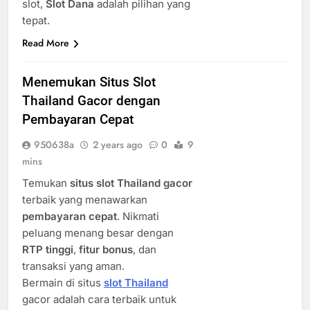
slot,
Slot Dana
adalah pilihan yang
tepat.
Read More
Menemukan Situs Slot
Thailand Gacor dengan
Pembayaran Cepat
950638a
2 years ago
0
9
mins
Temukan
situs slot Thailand gacor
terbaik yang menawarkan
pembayaran cepat
. Nikmati
peluang menang besar dengan
RTP tinggi
,
fitur bonus
, dan
transaksi yang aman.
Bermain di situs
slot Thailand
gacor adalah cara terbaik untuk