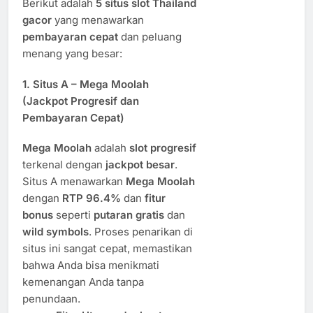
Berikut adalah
5 situs slot Thailand
gacor
yang menawarkan
pembayaran cepat
dan peluang
menang yang besar:
1.
Situs A – Mega Moolah
(Jackpot Progresif dan
Pembayaran Cepat)
Mega Moolah
adalah
slot progresif
terkenal dengan
jackpot besar
.
Situs A menawarkan
Mega Moolah
dengan
RTP 96.4%
dan
fitur
bonus
seperti
putaran gratis
dan
wild symbols
. Proses penarikan di
situs ini sangat cepat, memastikan
bahwa Anda bisa menikmati
kemenangan Anda tanpa
penundaan.