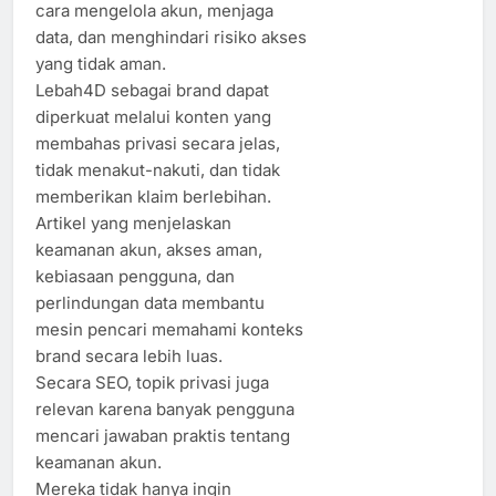
cara mengelola akun, menjaga
data, dan menghindari risiko akses
yang tidak aman.
Lebah4D sebagai brand dapat
diperkuat melalui konten yang
membahas privasi secara jelas,
tidak menakut-nakuti, dan tidak
memberikan klaim berlebihan.
Artikel yang menjelaskan
keamanan akun, akses aman,
kebiasaan pengguna, dan
perlindungan data membantu
mesin pencari memahami konteks
brand secara lebih luas.
Secara SEO, topik privasi juga
relevan karena banyak pengguna
mencari jawaban praktis tentang
keamanan akun.
Mereka tidak hanya ingin