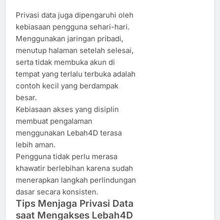
Privasi data juga dipengaruhi oleh
kebiasaan pengguna sehari-hari.
Menggunakan jaringan pribadi,
menutup halaman setelah selesai,
serta tidak membuka akun di
tempat yang terlalu terbuka adalah
contoh kecil yang berdampak
besar.
Kebiasaan akses yang disiplin
membuat pengalaman
menggunakan Lebah4D terasa
lebih aman.
Pengguna tidak perlu merasa
khawatir berlebihan karena sudah
menerapkan langkah perlindungan
dasar secara konsisten.
Tips Menjaga Privasi Data
saat Mengakses Lebah4D