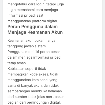
mengetahui cara login, tetapi juga
ingin memahami cara menjaga
informasi pribadi saat
menggunakan platform digital.
Peran Pengguna dalam
Menjaga Keamanan Akun
Keamanan akun bukan hanya
tanggung jawab sistem.
Pengguna memiliki peran besar
dalam menjaga informasi pribadi
tetap aman.
Kebiasaan seperti tidak
membagikan kode akses, tidak
menggunakan kata sandi yang
sama di banyak akun, dan tidak
sembarangan membuka halaman
dari sumber tidak jelas merupakan
bagian dari perlindungan digital.