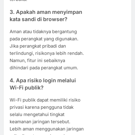
3. Apakah aman menyimpan
kata sandi di browser?
Aman atau tidaknya bergantung
pada perangkat yang digunakan.
Jika perangkat pribadi dan
terlindungi, risikonya lebih rendah.
Namun, fitur ini sebaiknya
dihindari pada perangkat umum.
4. Apa risiko login melalui
Wi-Fi publik?
Wi-Fi publik dapat memiliki risiko
privasi karena pengguna tidak
selalu mengetahui tingkat
keamanan jaringan tersebut.
Lebih aman menggunakan jaringan