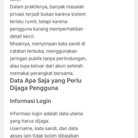
Dalam praktiknya, banyak masalah
privasi terjadi bukan karena sistem
terlalu rumit, tetapi karena
pengguna kurang memperhatikan
detail kecil.
Misalnya, menyimpan kata sandi di
catatan terbuka, menggunakan
jaringan publik tanpa perlindungan,
atau lupa keluar dari akun setelah
memakai perangkat bersama.
Data Apa Saja yang Perlu
Dijaga Pengguna
Informasi Login
Informasi login adalah data utama
yang harus dijaga.
Username, kata sandi, dan data
akses lain tidak boleh dibagikan