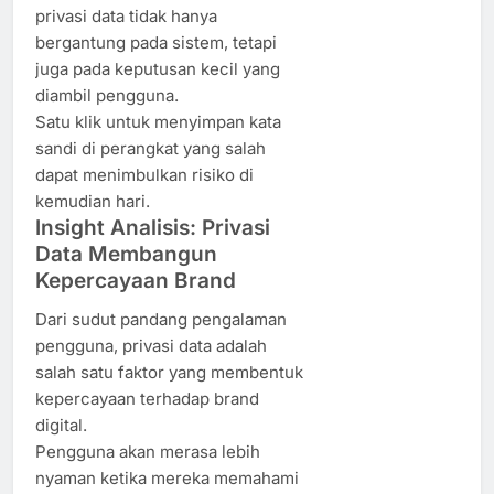
privasi data tidak hanya
bergantung pada sistem, tetapi
juga pada keputusan kecil yang
diambil pengguna.
Satu klik untuk menyimpan kata
sandi di perangkat yang salah
dapat menimbulkan risiko di
kemudian hari.
Insight Analisis: Privasi
Data Membangun
Kepercayaan Brand
Dari sudut pandang pengalaman
pengguna, privasi data adalah
salah satu faktor yang membentuk
kepercayaan terhadap brand
digital.
Pengguna akan merasa lebih
nyaman ketika mereka memahami