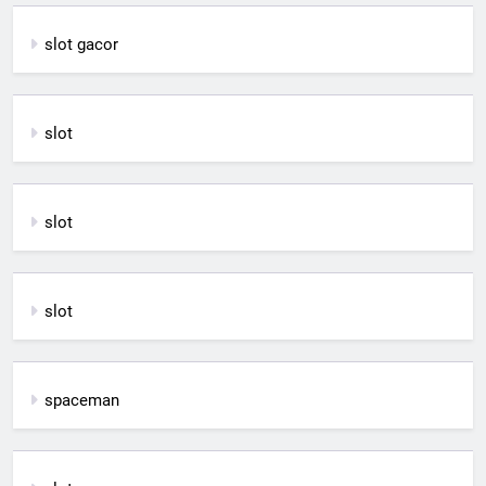
slot gacor
slot
slot
slot
spaceman