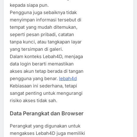
kepada siapa pun.
Pengguna juga sebaiknya tidak
menyimpan informasi tersebut di
tempat yang mudah ditemukan,
seperti pesan pribadi, catatan
tanpa kunci, atau tangkapan layar
yang tersimpan di galeri.
Dalam konteks Lebah4D, menjaga
data login berarti memastikan
akses akun tetap berada di tangan
pengguna yang benar.
lebah4d
Kebiasaan ini sederhana, tetapi
sangat penting untuk mengurangi
risiko akses tidak sah.
Data Perangkat dan Browser
Perangkat yang digunakan untuk
mengakses Lebah4D juga memiliki