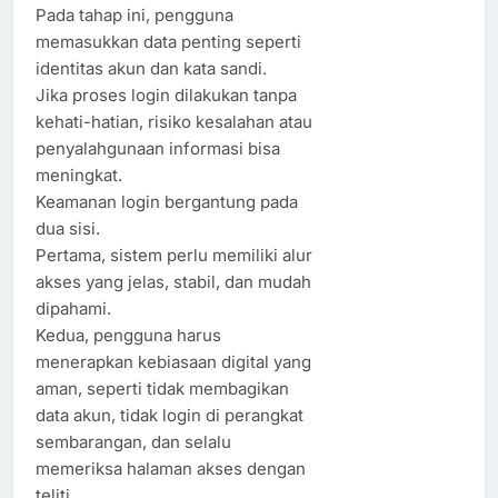
Pada tahap ini, pengguna
memasukkan data penting seperti
identitas akun dan kata sandi.
Jika proses login dilakukan tanpa
kehati-hatian, risiko kesalahan atau
penyalahgunaan informasi bisa
meningkat.
Keamanan login bergantung pada
dua sisi.
Pertama, sistem perlu memiliki alur
akses yang jelas, stabil, dan mudah
dipahami.
Kedua, pengguna harus
menerapkan kebiasaan digital yang
aman, seperti tidak membagikan
data akun, tidak login di perangkat
sembarangan, dan selalu
memeriksa halaman akses dengan
teliti.