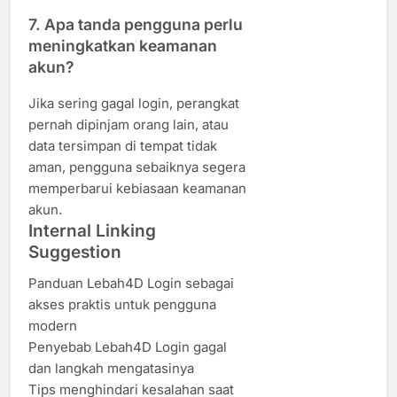
7. Apa tanda pengguna perlu
meningkatkan keamanan
akun?
Jika sering gagal login, perangkat
pernah dipinjam orang lain, atau
data tersimpan di tempat tidak
aman, pengguna sebaiknya segera
memperbarui kebiasaan keamanan
akun.
Internal Linking
Suggestion
Panduan Lebah4D Login sebagai
akses praktis untuk pengguna
modern
Penyebab Lebah4D Login gagal
dan langkah mengatasinya
Tips menghindari kesalahan saat