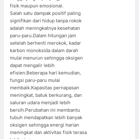
fisik maupun emosional.
Salah satu dampak positif paling
signifikan dari hidup tanpa rokok
adalah meningkatnya kesehatan
paru-paru.Dalam hitungan jam
setelah berhenti merokok, kadar
karbon monoksida dalam darah
mulai menurun sehingga oksigen
dapat mengalir lebih
efisien.Beberapa hari kemudian,
fungsi paru-paru mulai
membaik.Kapasitas pernapasan
meningkat, batuk berkurang, dan
saluran udara menjadi lebih
bersih.Perubahan ini membantu
tubuh mendapatkan lebih banyak
oksigen sehingga energi harian
meningkat dan aktivitas fisik terasa