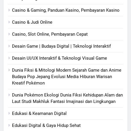
Casino & Gaming, Panduan Kasino, Pembayaran Kasino
Casino & Judi Online
Casino, Slot Online, Pembayaran Cepat
Desain Game | Budaya Digital | Teknologi Interaktif
Desain UI/UX Interaktif & Teknologi Visual Game
Dunia Fiksi & Mitologi Modern Sejarah Game dan Anime
Budaya Pop Jepang Evolusi Media Hiburan Warisan
Kreatif Pokémon
Dunia Pokémon Ekologi Dunia Fiksi Kehidupan Alam dan
Laut Studi Makhluk Fantasi Imajinasi dan Lingkungan
Edukasi & Keamanan Digital
Edukasi Digital & Gaya Hidup Sehat