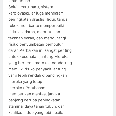
lebih ringan.
Selain paru-paru, sistem
kardiovaskular juga mengalami
peningkatan drastis.Hidup tanpa
rokok membantu memperbaiki
sirkulasi darah, menurunkan
tekanan darah, dan mengurangi
risiko penyumbatan pembuluh
darah.Perbaikan ini sangat penting
untuk kesehatan jantung.Mereka
yang berhenti merokok cenderung
memiliki risiko penyakit jantung
yang lebih rendah dibandingkan
mereka yang tetap
merokok.Perubahan ini
memberikan manfaat jangka
panjang berupa peningkatan
stamina, daya tahan tubuh, dan
kualitas hidup yang lebih baik.