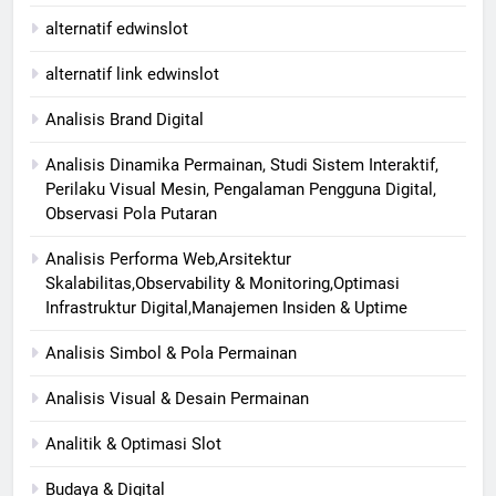
alternatif edwinslot
alternatif link edwinslot
Analisis Brand Digital
Analisis Dinamika Permainan, Studi Sistem Interaktif,
Perilaku Visual Mesin, Pengalaman Pengguna Digital,
Observasi Pola Putaran
Analisis Performa Web,Arsitektur
Skalabilitas,Observability & Monitoring,Optimasi
Infrastruktur Digital,Manajemen Insiden & Uptime
Analisis Simbol & Pola Permainan
Analisis Visual & Desain Permainan
Analitik & Optimasi Slot
Budaya & Digital