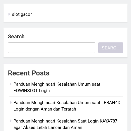
slot gacor
Search
SEARCH
Recent Posts
Panduan Menghindari Kesalahan Umum saat
EDWINSLOT Login
Panduan Menghindari Kesalahan Umum saat LEBAH4D
Login dengan Aman dan Terarah
Panduan Menghindari Kesalahan Saat Login KAYA787
agar Akses Lebih Lancar dan Aman