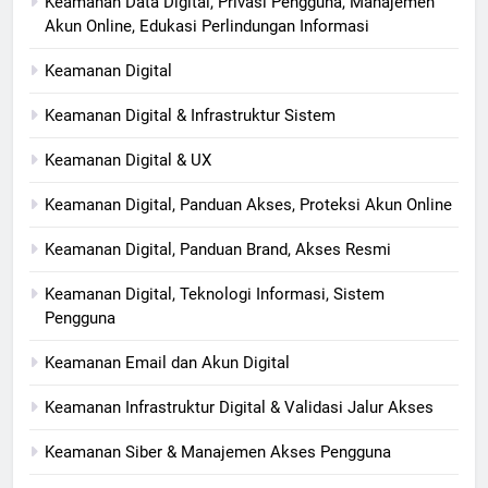
Keamanan Data Digital, Privasi Pengguna, Manajemen
Akun Online, Edukasi Perlindungan Informasi
Keamanan Digital
Keamanan Digital & Infrastruktur Sistem
Keamanan Digital & UX
Keamanan Digital, Panduan Akses, Proteksi Akun Online
Keamanan Digital, Panduan Brand, Akses Resmi
Keamanan Digital, Teknologi Informasi, Sistem
Pengguna
Keamanan Email dan Akun Digital
Keamanan Infrastruktur Digital & Validasi Jalur Akses
Keamanan Siber & Manajemen Akses Pengguna