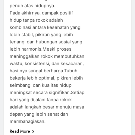
penuh atas hidupnya.
Pada akhirnya, dampak positif
hidup tanpa rokok adalah
kombinasi antara kesehatan yang
lebih stabil, pikiran yang lebih
tenang, dan hubungan sosial yang
lebih harmonis.Meski proses
meninggalkan rokok membutuhkan
waktu, konsistensi, dan kesabaran,
hasilnya sangat berharga.Tubuh
bekerja lebih optimal, pikiran lebih
seimbang, dan kualitas hidup
meningkat secara signifikan.Setiap
hari yang dijalani tanpa rokok
adalah langkah besar menuju masa
depan yang lebih sehat dan
membahagiakan.
Read More