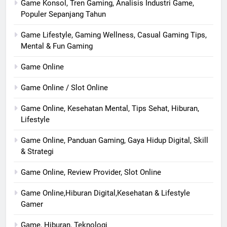
Game Konsol, Tren Gaming, Analisis Industri Game,
Populer Sepanjang Tahun
Game Lifestyle, Gaming Wellness, Casual Gaming Tips,
Mental & Fun Gaming
Game Online
Game Online / Slot Online
Game Online, Kesehatan Mental, Tips Sehat, Hiburan,
Lifestyle
Game Online, Panduan Gaming, Gaya Hidup Digital, Skill
& Strategi
Game Online, Review Provider, Slot Online
Game Online,Hiburan Digital,Kesehatan & Lifestyle
Gamer
Game, Hiburan, Teknologi