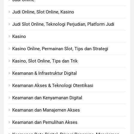
Judi Online, Slot Online, Kasino
Judi Slot Online, Teknologi Perjudian, Platform Judi
Kasino
Kasino Online, Permainan Slot, Tips dan Strategi
Kasino, Slot Online, Tips dan Trik
Keamanan & Infrastruktur Digital
Keamanan Akses & Teknologi Otentikasi
Keamanan dan Kenyamanan Digital
Keamanan dan Manajemen Akses
Keamanan dan Pemulihan Akses