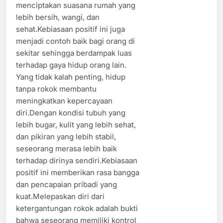
menciptakan suasana rumah yang
lebih bersih, wangi, dan
sehat.Kebiasaan positif ini juga
menjadi contoh baik bagi orang di
sekitar sehingga berdampak luas
terhadap gaya hidup orang lain.
Yang tidak kalah penting, hidup
tanpa rokok membantu
meningkatkan kepercayaan
diri.Dengan kondisi tubuh yang
lebih bugar, kulit yang lebih sehat,
dan pikiran yang lebih stabil,
seseorang merasa lebih baik
terhadap dirinya sendiri.Kebiasaan
positif ini memberikan rasa bangga
dan pencapaian pribadi yang
kuat.Melepaskan diri dari
ketergantungan rokok adalah bukti
bahwa seseorang memiliki kontrol