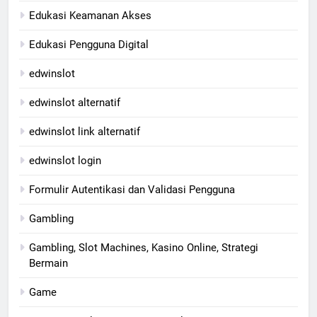
Edukasi Keamanan Akses
Edukasi Pengguna Digital
edwinslot
edwinslot alternatif
edwinslot link alternatif
edwinslot login
Formulir Autentikasi dan Validasi Pengguna
Gambling
Gambling, Slot Machines, Kasino Online, Strategi
Bermain
Game