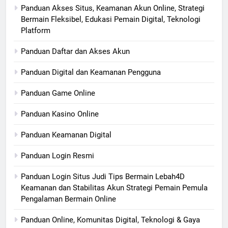
Panduan Akses Situs, Keamanan Akun Online, Strategi
Bermain Fleksibel, Edukasi Pemain Digital, Teknologi
Platform
Panduan Daftar dan Akses Akun
Panduan Digital dan Keamanan Pengguna
Panduan Game Online
Panduan Kasino Online
Panduan Keamanan Digital
Panduan Login Resmi
Panduan Login Situs Judi Tips Bermain Lebah4D
Keamanan dan Stabilitas Akun Strategi Pemain Pemula
Pengalaman Bermain Online
Panduan Online, Komunitas Digital, Teknologi & Gaya