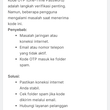
Kode OTP (One-Time Password)
adalah langkah verifikasi penting.
Namun, beberapa pengguna
mengalami masalah saat menerima
kode ini.
Penyebab:
Masalah jaringan atau
koneksi internet.
Email atau nomor telepon
yang tidak aktif.
Kode OTP masuk ke folder
spam.
Solusi:
Pastikan koneksi internet
Anda stabil.
Cek folder spam jika kode
dikirim melalui email.
Hubungi layanan pelanggan