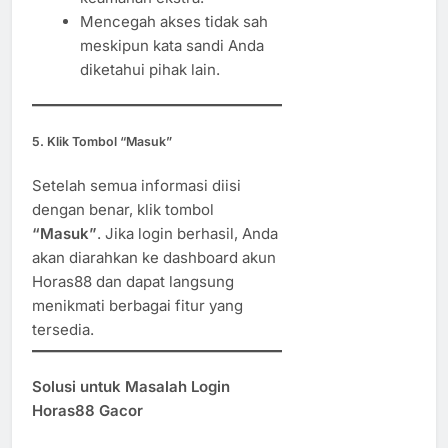
Mencegah akses tidak sah
meskipun kata sandi Anda
diketahui pihak lain.
5. Klik Tombol “Masuk”
Setelah semua informasi diisi
dengan benar, klik tombol
“Masuk”
. Jika login berhasil, Anda
akan diarahkan ke dashboard akun
Horas88 dan dapat langsung
menikmati berbagai fitur yang
tersedia.
Solusi untuk Masalah Login
Horas88 Gacor