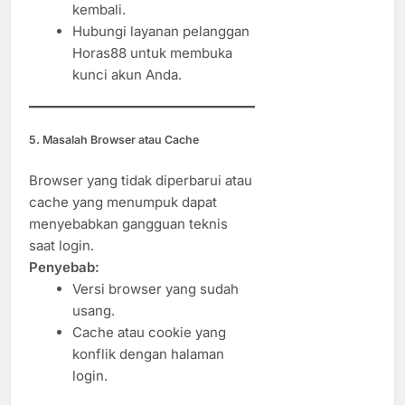
kembali.
Hubungi layanan pelanggan
Horas88 untuk membuka
kunci akun Anda.
5. Masalah Browser atau Cache
Browser yang tidak diperbarui atau
cache yang menumpuk dapat
menyebabkan gangguan teknis
saat login.
Penyebab:
Versi browser yang sudah
usang.
Cache atau cookie yang
konflik dengan halaman
login.