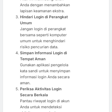
Anda dengan menambahkan
lapisan keamanan ekstra.
Hindari Login di Perangkat
Umum
Jangan login di perangkat
bersama seperti komputer
umum untuk menghindari
risiko pencurian data.
Simpan Informasi Login di
Tempat Aman
Gunakan aplikasi pengelola
kata sandi untuk menyimpan
informasi login Anda secara
aman.
Periksa Aktivitas Login
Secara Berkala
Pantau riwayat login di akun
Anda untuk mendeteksi