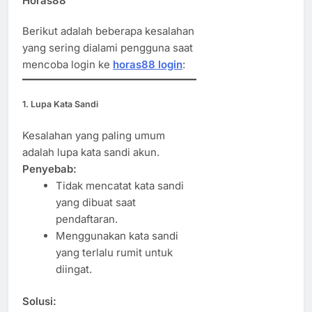
Horas88
Berikut adalah beberapa kesalahan
yang sering dialami pengguna saat
mencoba login ke
horas88 login
:
1. Lupa Kata Sandi
Kesalahan yang paling umum
adalah lupa kata sandi akun.
Penyebab:
Tidak mencatat kata sandi
yang dibuat saat
pendaftaran.
Menggunakan kata sandi
yang terlalu rumit untuk
diingat.
Solusi: