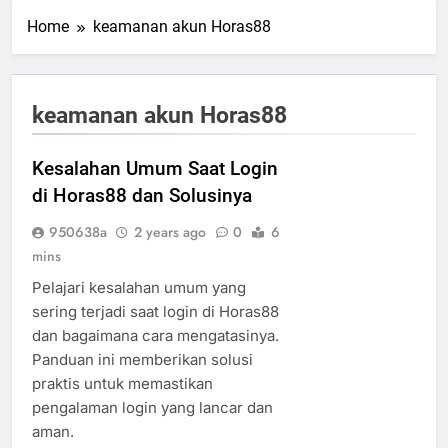
Home
keamanan akun Horas88
keamanan akun Horas88
Kesalahan Umum Saat Login
di Horas88 dan Solusinya
950638a
2 years ago
0
6
mins
Pelajari kesalahan umum yang
sering terjadi saat login di Horas88
dan bagaimana cara mengatasinya.
Panduan ini memberikan solusi
praktis untuk memastikan
pengalaman login yang lancar dan
aman.