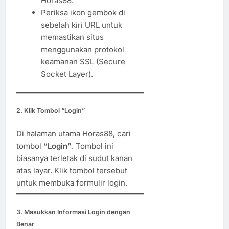
Horas88.
Periksa ikon gembok di
sebelah kiri URL untuk
memastikan situs
menggunakan protokol
keamanan SSL (Secure
Socket Layer).
2. Klik Tombol “Login”
Di halaman utama Horas88, cari
tombol
“Login”
. Tombol ini
biasanya terletak di sudut kanan
atas layar. Klik tombol tersebut
untuk membuka formulir login.
3. Masukkan Informasi Login dengan
Benar