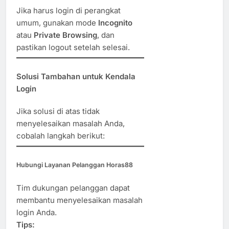
Jika harus login di perangkat
umum, gunakan mode
Incognito
atau
Private Browsing
, dan
pastikan logout setelah selesai.
Solusi Tambahan untuk Kendala
Login
Jika solusi di atas tidak
menyelesaikan masalah Anda,
cobalah langkah berikut:
Hubungi Layanan Pelanggan Horas88
Tim dukungan pelanggan dapat
membantu menyelesaikan masalah
login Anda.
Tips: