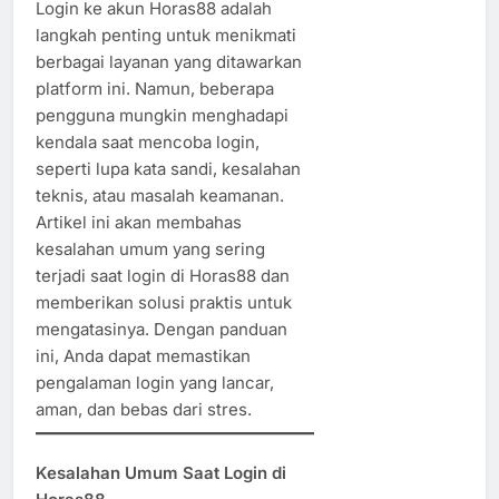
Login ke akun Horas88 adalah
langkah penting untuk menikmati
berbagai layanan yang ditawarkan
platform ini. Namun, beberapa
pengguna mungkin menghadapi
kendala saat mencoba login,
seperti lupa kata sandi, kesalahan
teknis, atau masalah keamanan.
Artikel ini akan membahas
kesalahan umum yang sering
terjadi saat login di Horas88 dan
memberikan solusi praktis untuk
mengatasinya. Dengan panduan
ini, Anda dapat memastikan
pengalaman login yang lancar,
aman, dan bebas dari stres.
Kesalahan Umum Saat Login di