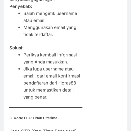
Penyebab:
Salah mengetik username
atau email.
Menggunakan email yang
tidak terdaftar.
Solusi:
Periksa kembali informasi
yang Anda masukkan.
Jika lupa username atau
email, cari email konfirmasi
pendaftaran dari Horas88
untuk memastikan detail
yang benar.
3. Kode OTP Tidak Diterima