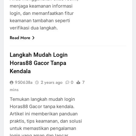
menjaga keamanan informasi
login, dan memanfaatkan fitur
keamanan tambahan seperti
verifikasi dua langkah.
Read More
Langkah Mudah Login
Horas88 Gacor Tanpa
Kendala
950638a
2 years ago
0
7
mins
Temukan langkah mudah login
Horas88 Gacor tanpa kendala.
Artikel ini memberikan panduan
praktis, tips keamanan, dan solusi
untuk memastikan pengalaman
login yang aman dan lancar.