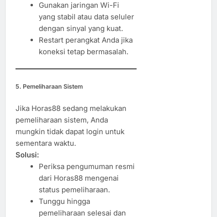
Gunakan jaringan Wi-Fi
yang stabil atau data seluler
dengan sinyal yang kuat.
Restart perangkat Anda jika
koneksi tetap bermasalah.
5. Pemeliharaan Sistem
Jika Horas88 sedang melakukan
pemeliharaan sistem, Anda
mungkin tidak dapat login untuk
sementara waktu.
Solusi:
Periksa pengumuman resmi
dari Horas88 mengenai
status pemeliharaan.
Tunggu hingga
pemeliharaan selesai dan