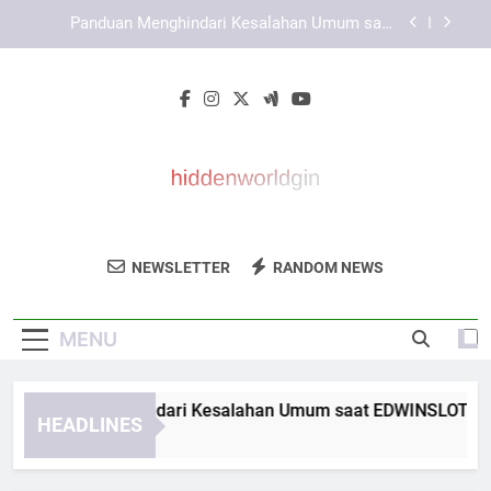
Skip
Panduan Menghindari Kesalahan Saat Login
to
KAYA787 agar Akses Lebih Lancar dan Aman
content
KAYA787 Login dengan Struktur Formulir yang
Mudah Dipahami dan Terarah
Panduan Menghindari Kesalahan Umum saat
EDWINSLOT Login
Panduan Menghindari Kesalahan Umum saat
LEBAH4D Login dengan Aman dan Terarah
Panduan Menghindari Kesalahan Saat Login
KAYA787 agar Akses Lebih Lancar dan Aman
Hidden World
Nikmati Rasa Unik Dari Hidden World Gin.
KAYA787 Login dengan Struktur Formulir yang
NEWSLETTER
RANDOM NEWS
Gin
Mudah Dipahami dan Terarah
Produk Gin Berkualitas Dengan Cita Rasa
Khas.
MENU
nduan Menghindari Kesalahan Umum saat EDWINSLOT Login
HEADLINES
Weeks Ago