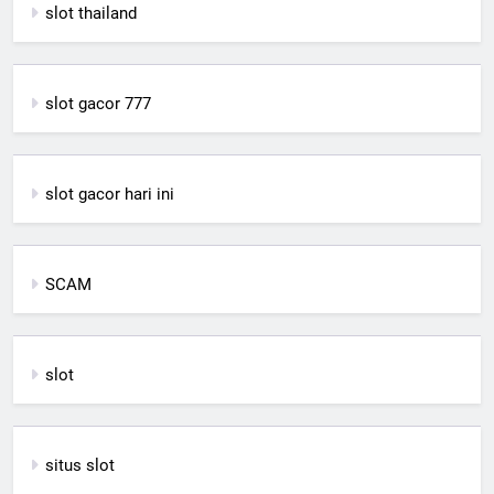
slot thailand
slot gacor 777
slot gacor hari ini
SCAM
slot
situs slot