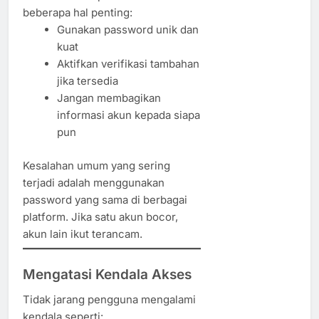
beberapa hal penting:
Gunakan password unik dan
kuat
Aktifkan verifikasi tambahan
jika tersedia
Jangan membagikan
informasi akun kepada siapa
pun
Kesalahan umum yang sering
terjadi adalah menggunakan
password yang sama di berbagai
platform. Jika satu akun bocor,
akun lain ikut terancam.
Mengatasi Kendala Akses
Tidak jarang pengguna mengalami
kendala seperti: