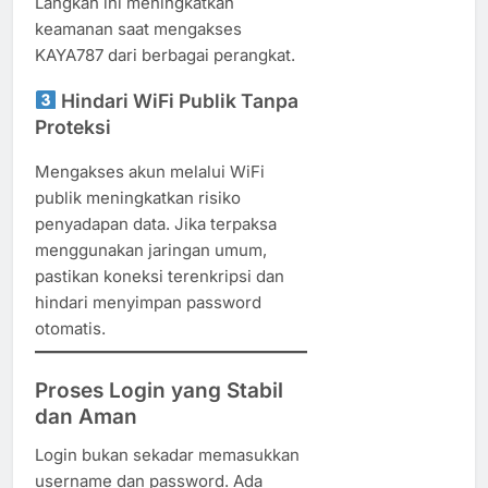
Langkah ini meningkatkan
keamanan saat mengakses
KAYA787 dari berbagai perangkat.
Hindari WiFi Publik Tanpa
Proteksi
Mengakses akun melalui WiFi
publik meningkatkan risiko
penyadapan data. Jika terpaksa
menggunakan jaringan umum,
pastikan koneksi terenkripsi dan
hindari menyimpan password
otomatis.
Proses Login yang Stabil
dan Aman
Login bukan sekadar memasukkan
username dan password. Ada