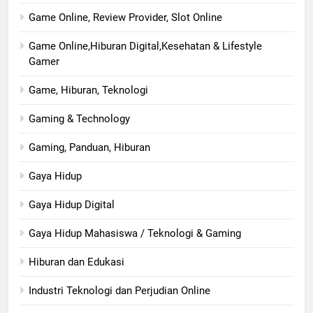
Game Online, Review Provider, Slot Online
Game Online,Hiburan Digital,Kesehatan & Lifestyle
Gamer
Game, Hiburan, Teknologi
Gaming & Technology
Gaming, Panduan, Hiburan
Gaya Hidup
Gaya Hidup Digital
Gaya Hidup Mahasiswa / Teknologi & Gaming
Hiburan dan Edukasi
Industri Teknologi dan Perjudian Online