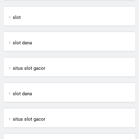
slot
slot dana
situs slot gacor
slot dana
situs slot gacor