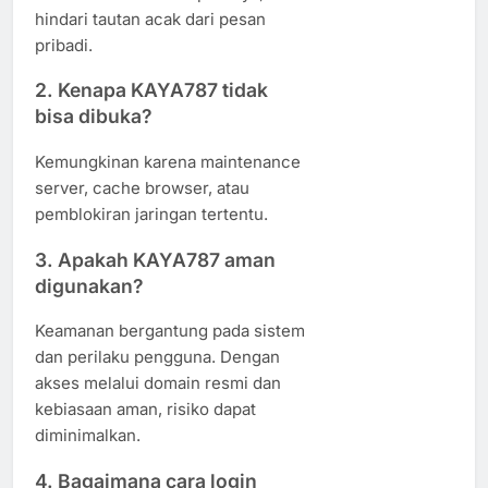
hindari tautan acak dari pesan
pribadi.
2. Kenapa KAYA787 tidak
bisa dibuka?
Kemungkinan karena maintenance
server, cache browser, atau
pemblokiran jaringan tertentu.
3. Apakah KAYA787 aman
digunakan?
Keamanan bergantung pada sistem
dan perilaku pengguna. Dengan
akses melalui domain resmi dan
kebiasaan aman, risiko dapat
diminimalkan.
4. Bagaimana cara login