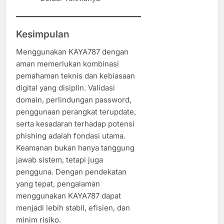
Kesimpulan
Menggunakan KAYA787 dengan
aman memerlukan kombinasi
pemahaman teknis dan kebiasaan
digital yang disiplin. Validasi
domain, perlindungan password,
penggunaan perangkat terupdate,
serta kesadaran terhadap potensi
phishing adalah fondasi utama.
Keamanan bukan hanya tanggung
jawab sistem, tetapi juga
pengguna. Dengan pendekatan
yang tepat, pengalaman
menggunakan KAYA787 dapat
menjadi lebih stabil, efisien, dan
minim risiko.