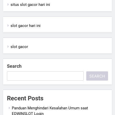
situs slot gacor hari ini
slot gacor hari ini
slot gacor
Search
SEARCH
Recent Posts
Panduan Menghindari Kesalahan Umum saat
EDWINSLOT Login