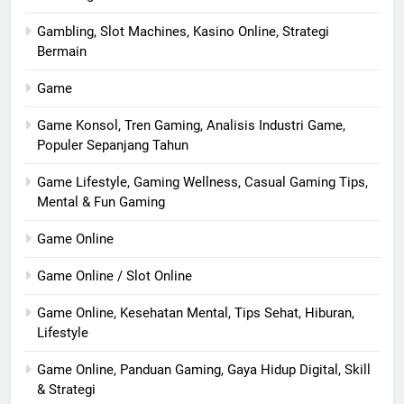
Gambling, Slot Machines, Kasino Online, Strategi
Bermain
Game
Game Konsol, Tren Gaming, Analisis Industri Game,
Populer Sepanjang Tahun
Game Lifestyle, Gaming Wellness, Casual Gaming Tips,
Mental & Fun Gaming
Game Online
Game Online / Slot Online
Game Online, Kesehatan Mental, Tips Sehat, Hiburan,
Lifestyle
Game Online, Panduan Gaming, Gaya Hidup Digital, Skill
& Strategi