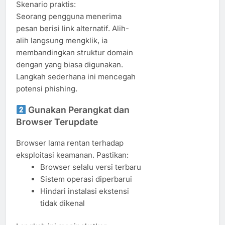
Skenario praktis:
Seorang pengguna menerima
pesan berisi link alternatif. Alih-
alih langsung mengklik, ia
membandingkan struktur domain
dengan yang biasa digunakan.
Langkah sederhana ini mencegah
potensi phishing.
Gunakan Perangkat dan
Browser Terupdate
Browser lama rentan terhadap
eksploitasi keamanan. Pastikan:
Browser selalu versi terbaru
Sistem operasi diperbarui
Hindari instalasi ekstensi
tidak dikenal