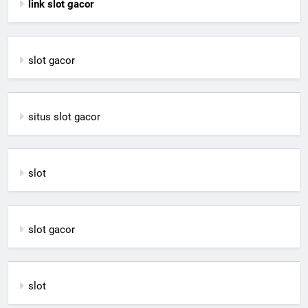
link slot gacor
slot gacor
situs slot gacor
slot
slot gacor
slot