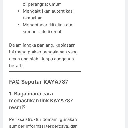
di perangkat umum
Mengaktifkan autentikasi
tambahan
Menghindari klik link dari
sumber tak dikenal
Dalam jangka panjang, kebiasaan
ini menciptakan pengalaman yang
aman dan stabil tanpa gangguan
berarti.
FAQ Seputar KAYA787
1. Bagaimana cara
memastikan link KAYA787
resmi?
Periksa struktur domain, gunakan
sumber informasi terpercaya, dan