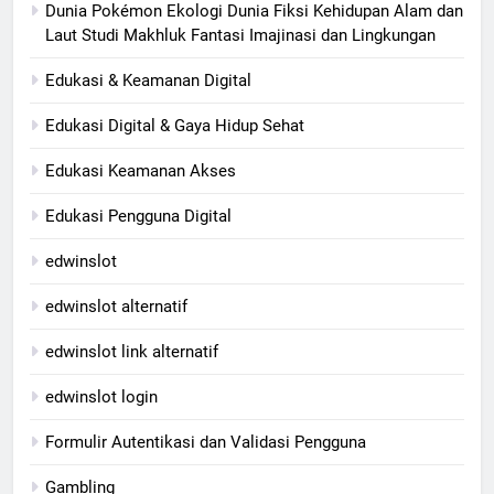
Dunia Pokémon Ekologi Dunia Fiksi Kehidupan Alam dan
Laut Studi Makhluk Fantasi Imajinasi dan Lingkungan
Edukasi & Keamanan Digital
Edukasi Digital & Gaya Hidup Sehat
Edukasi Keamanan Akses
Edukasi Pengguna Digital
edwinslot
edwinslot alternatif
edwinslot link alternatif
edwinslot login
Formulir Autentikasi dan Validasi Pengguna
Gambling