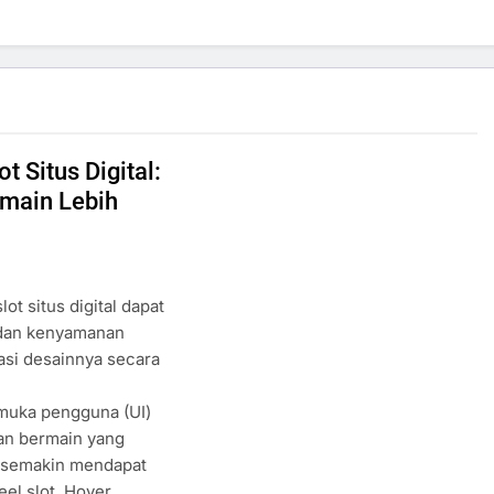
t Situs Digital:
rmain Lebih
lot situs digital dapat
 dan kenyamanan
asi desainnya secara
armuka pengguna (UI)
an bermain yang
g semakin mendapat
eel slot. Hover