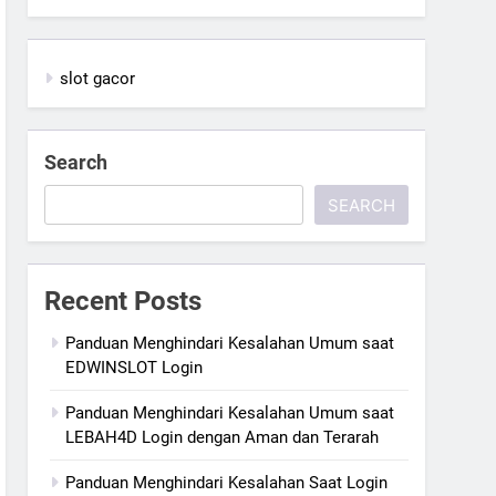
slot gacor
Search
SEARCH
Recent Posts
Panduan Menghindari Kesalahan Umum saat
EDWINSLOT Login
Panduan Menghindari Kesalahan Umum saat
LEBAH4D Login dengan Aman dan Terarah
Panduan Menghindari Kesalahan Saat Login