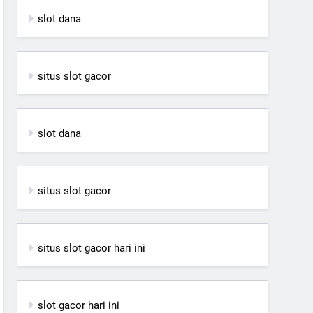
slot dana
situs slot gacor
slot dana
situs slot gacor
situs slot gacor hari ini
slot gacor hari ini