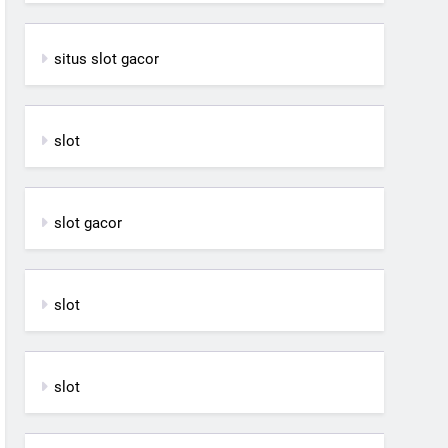
situs slot gacor
slot
slot gacor
slot
slot