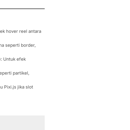
k hover reel antara
a seperti border,
)
: Untuk efek
perti partikel,
 Pixi.js jika slot