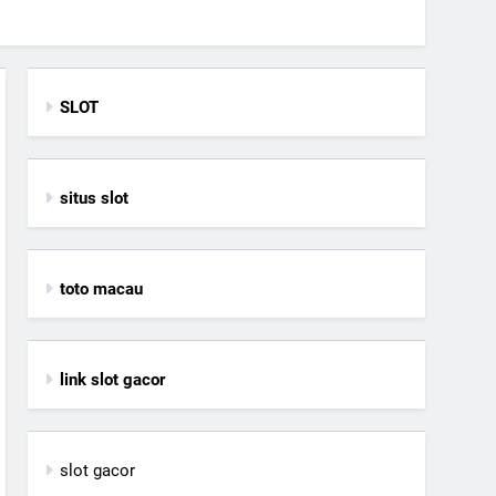
SLOT
situs slot
toto macau
link slot gacor
slot gacor