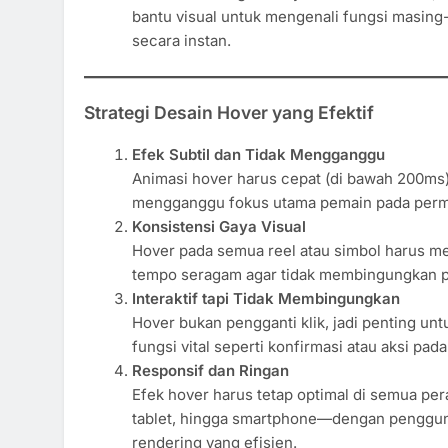
bantu visual untuk mengenali fungsi masin
secara instan.
Strategi Desain Hover yang Efektif
Efek Subtil dan Tidak Mengganggu
Animasi hover harus cepat (di bawah 200ms)
mengganggu fokus utama pemain pada perma
Konsistensi Gaya Visual
Hover pada semua reel atau simbol harus me
tempo seragam agar tidak membingungkan 
Interaktif tapi Tidak Membingungkan
Hover bukan pengganti klik, jadi penting un
fungsi vital seperti konfirmasi atau aksi pada
Responsif dan Ringan
Efek hover harus tetap optimal di semua pe
tablet, hingga smartphone—dengan penggu
rendering yang efisien.