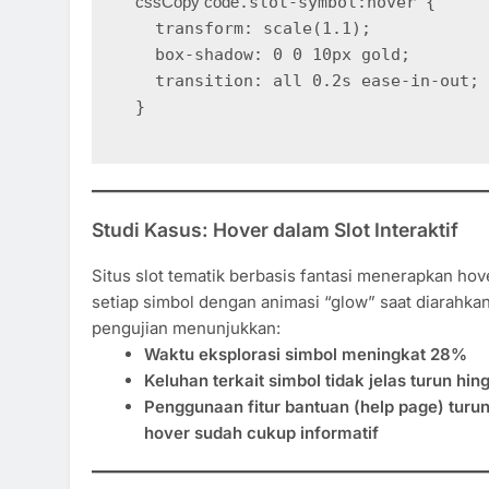
cssCopy code
.slot-symbol:hover {

  transform: scale(1.1);

  box-shadow: 0 0 10px gold;

  transition: all 0.2s ease-in-out;

Studi Kasus: Hover dalam Slot Interaktif
Situs slot tematik berbasis fantasi menerapkan hove
setiap simbol dengan animasi “glow” saat diarahkan
pengujian menunjukkan:
Waktu eksplorasi simbol meningkat 28%
Keluhan terkait simbol tidak jelas turun hi
Penggunaan fitur bantuan (help page) turun
hover sudah cukup informatif