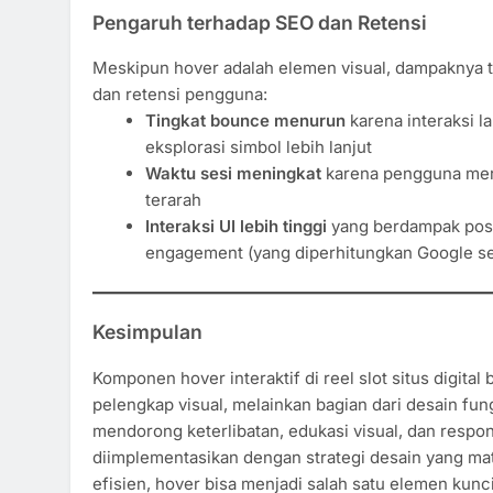
Pengaruh terhadap SEO dan Retensi
Meskipun hover adalah elemen visual, dampaknya 
dan retensi pengguna:
Tingkat bounce menurun
karena interaksi 
eksplorasi simbol lebih lanjut
Waktu sesi meningkat
karena pengguna me
terarah
Interaksi UI lebih tinggi
yang berdampak posit
engagement (yang diperhitungkan Google se
Kesimpulan
Komponen hover interaktif di reel slot situs digital
pelengkap visual, melainkan bagian dari desain fun
mendorong keterlibatan, edukasi visual, dan respons
diimplementasikan dengan strategi desain yang ma
efisien, hover bisa menjadi salah satu elemen kun