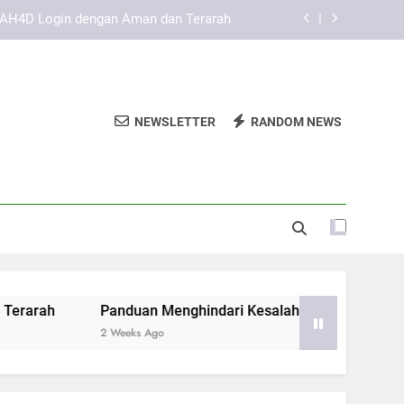
AH4D Login dengan Aman dan Terarah
87 agar Akses Lebih Lancar dan Aman
ulir yang Mudah Dipahami dan Terarah
NEWSLETTER
RANDOM NEWS
esalahan Umum saat EDWINSLOT Login
AH4D Login dengan Aman dan Terarah
 Cita Rasa Khas.
87 agar Akses Lebih Lancar dan Aman
ulir yang Mudah Dipahami dan Terarah
Panduan Menghindari Kesalahan Saat Login KAYA787 agar
2 Weeks Ago