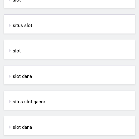
situs slot
slot
slot dana
situs slot gacor
slot dana