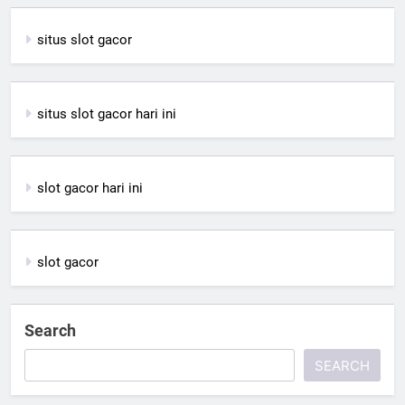
situs slot gacor
situs slot gacor hari ini
slot gacor hari ini
slot gacor
Search
SEARCH