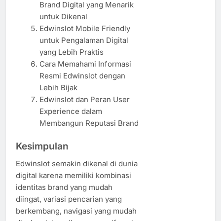
Brand Digital yang Menarik
untuk Dikenal
Edwinslot Mobile Friendly
untuk Pengalaman Digital
yang Lebih Praktis
Cara Memahami Informasi
Resmi Edwinslot dengan
Lebih Bijak
Edwinslot dan Peran User
Experience dalam
Membangun Reputasi Brand
Kesimpulan
Edwinslot semakin dikenal di dunia
digital karena memiliki kombinasi
identitas brand yang mudah
diingat, variasi pencarian yang
berkembang, navigasi yang mudah