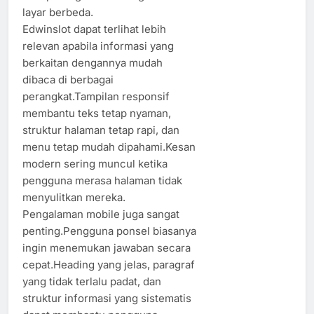
layar berbeda.
Edwinslot dapat terlihat lebih
relevan apabila informasi yang
berkaitan dengannya mudah
dibaca di berbagai
perangkat.Tampilan responsif
membantu teks tetap nyaman,
struktur halaman tetap rapi, dan
menu tetap mudah dipahami.Kesan
modern sering muncul ketika
pengguna merasa halaman tidak
menyulitkan mereka.
Pengalaman mobile juga sangat
penting.Pengguna ponsel biasanya
ingin menemukan jawaban secara
cepat.Heading yang jelas, paragraf
yang tidak terlalu padat, dan
struktur informasi yang sistematis