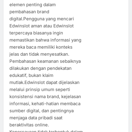
elemen penting dalam
pembahasan brand
digital.Pengguna yang mencari
Edwinslot aman atau Edwinslot
terpercaya biasanya ingin
memastikan bahwa informasi yang
mereka baca memiliki konteks
jelas dan tidak menyesatkan.
Pembahasan keamanan sebaiknya
dilakukan dengan pendekatan
edukatif, bukan klaim
mutlak.Edwin­slot dapat dijelaskan
melalui prinsip umum seperti
konsistensi nama brand, kejelasan
informasi, kehati-hatian membaca
sumber digital, dan pentingnya
menjaga data pribadi saat
beraktivitas online.
Kepercayaan tidak terbentuk dalam