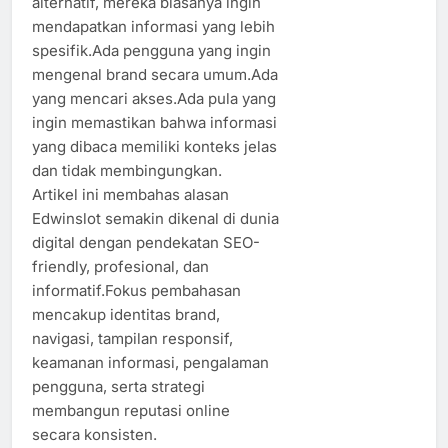
alternatif, mereka biasanya ingin
mendapatkan informasi yang lebih
spesifik.Ada pengguna yang ingin
mengenal brand secara umum.Ada
yang mencari akses.Ada pula yang
ingin memastikan bahwa informasi
yang dibaca memiliki konteks jelas
dan tidak membingungkan.
Artikel ini membahas alasan
Edwinslot semakin dikenal di dunia
digital dengan pendekatan SEO-
friendly, profesional, dan
informatif.Fokus pembahasan
mencakup identitas brand,
navigasi, tampilan responsif,
keamanan informasi, pengalaman
pengguna, serta strategi
membangun reputasi online
secara konsisten.