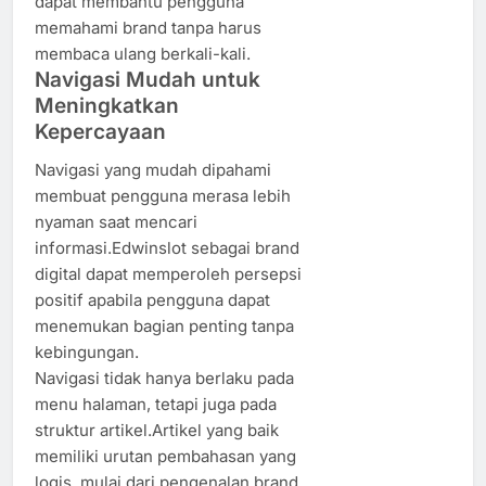
dapat membantu pengguna
memahami brand tanpa harus
membaca ulang berkali-kali.
Navigasi Mudah untuk
Meningkatkan
Kepercayaan
Navigasi yang mudah dipahami
membuat pengguna merasa lebih
nyaman saat mencari
informasi.Edwin­slot sebagai brand
digital dapat memperoleh persepsi
positif apabila pengguna dapat
menemukan bagian penting tanpa
kebingungan.
Navigasi tidak hanya berlaku pada
menu halaman, tetapi juga pada
struktur artikel.Artikel yang baik
memiliki urutan pembahasan yang
logis, mulai dari pengenalan brand,