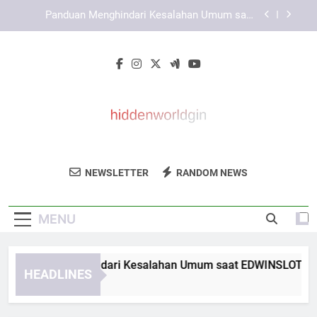
Skip
Panduan Menghindari Kesalahan Saat Login
to
KAYA787 agar Akses Lebih Lancar dan Aman
content
KAYA787 Login dengan Struktur Formulir yang
Mudah Dipahami dan Terarah
Panduan Menghindari Kesalahan Umum saat
EDWINSLOT Login
Panduan Menghindari Kesalahan Umum saat
LEBAH4D Login dengan Aman dan Terarah
Panduan Menghindari Kesalahan Saat Login
KAYA787 agar Akses Lebih Lancar dan Aman
Hidden World
Nikmati Rasa Unik Dari Hidden World Gin.
KAYA787 Login dengan Struktur Formulir yang
NEWSLETTER
RANDOM NEWS
Gin
Mudah Dipahami dan Terarah
Produk Gin Berkualitas Dengan Cita Rasa
Khas.
MENU
nduan Menghindari Kesalahan Umum saat EDWINSLOT Login
HEADLINES
Weeks Ago