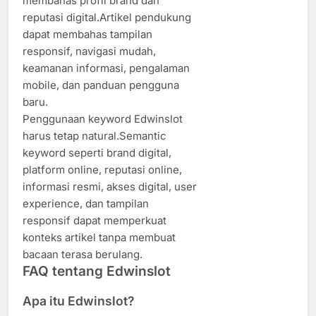
membahas profil brand dan
reputasi digital.Artikel pendukung
dapat membahas tampilan
responsif, navigasi mudah,
keamanan informasi, pengalaman
mobile, dan panduan pengguna
baru.
Penggunaan keyword Edwinslot
harus tetap natural.Semantic
keyword seperti brand digital,
platform online, reputasi online,
informasi resmi, akses digital, user
experience, dan tampilan
responsif dapat memperkuat
konteks artikel tanpa membuat
bacaan terasa berulang.
FAQ tentang Edwinslot
Apa itu Edwinslot?