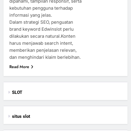
dipahami, tampilan responsif, serta
kebutuhan pengguna terhadap
informasi yang jelas.
Dalam strategi SEO, penguatan
brand keyword Edwinslot perlu
dilakukan secara natural.Konten
harus menjawab search intent,
memberikan penjelasan relevan,
dan menghindari klaim berlebihan.
Read More
SLOT
situs slot