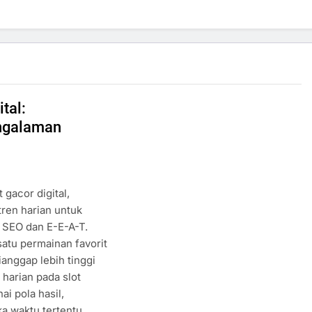
tal:
ngalaman
 gacor digital,
tren harian untuk
 SEO dan E-E-A-T.
satu permainan favorit
anggap lebih tinggi
 harian pada slot
i pola hasil,
ka waktu tertentu.