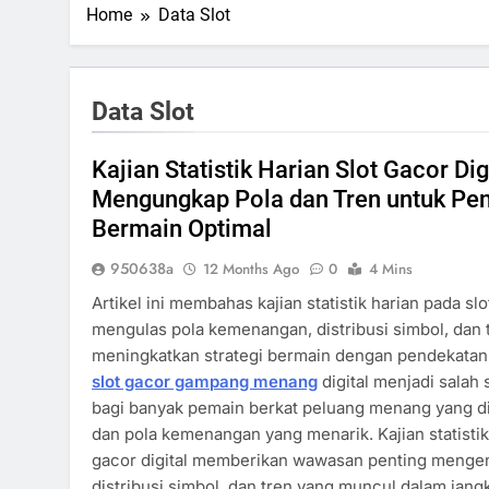
Home
Data Slot
Data Slot
Kajian Statistik Harian Slot Gacor Digi
Mengungkap Pola dan Tren untuk Pe
Bermain Optimal
950638a
12 Months Ago
0
4 Mins
Artikel ini membahas kajian statistik harian pada slot
mengulas pola kemenangan, distribusi simbol, dan 
meningkatkan strategi bermain dengan pendekatan
slot gacor gampang menang
digital menjadi salah 
bagi banyak pemain berkat peluang menang yang di
dan pola kemenangan yang menarik. Kajian statistik
gacor digital memberikan wawasan penting mengena
distribusi simbol, dan tren yang muncul dalam jang