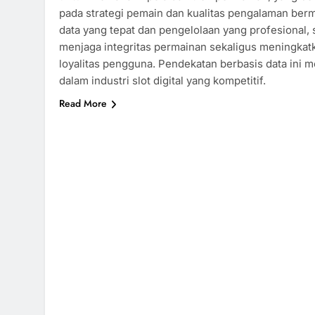
pada strategi pemain dan kualitas pengalaman berm
data yang tepat dan pengelolaan yang profesional, s
menjaga integritas permainan sekaligus meningka
loyalitas pengguna. Pendekatan berbasis data ini m
dalam industri slot digital yang kompetitif.
Read More