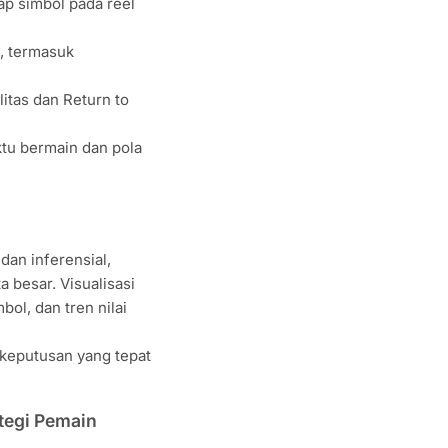
p simbol pada reel
, termasuk
litas dan Return to
u bermain dan pola
 dan inferensial,
besar. Visualisasi
bol, dan tren nilai
keputusan yang tepat
ategi Pemain