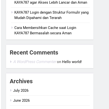
KAYA787 agar Akses Lebih Lancar dan Aman
KAYA787 Login dengan Struktur Formulir yang
Mudah Dipahami dan Terarah
Cara Membersihkan Cache saat Login
KAYA787 Bermasalah secara Aman
Recent Comments
A WordPress Commenter
on
Hello world!
Archives
July 2026
June 2026