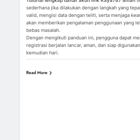
Tutorial lengkap daftar akun link Kaya787 aman
s
sederhana jika dilakukan dengan langkah yang tep
valid, mengisi data dengan teliti, serta menjaga ke
akan memberikan pengalaman penggunaan yang le
bebas masalah.
Dengan mengikuti panduan ini, pengguna dapat me
registrasi berjalan lancar, aman, dan siap digunaka
kemudian hari.
Read More