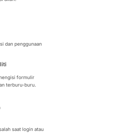
asi dan penggunaan
iti
engisi formulir
gan terburu-buru.
n
alah saat login atau