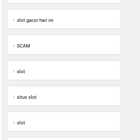
slot gacor hari ini
SCAM
slot
situs slot
slot