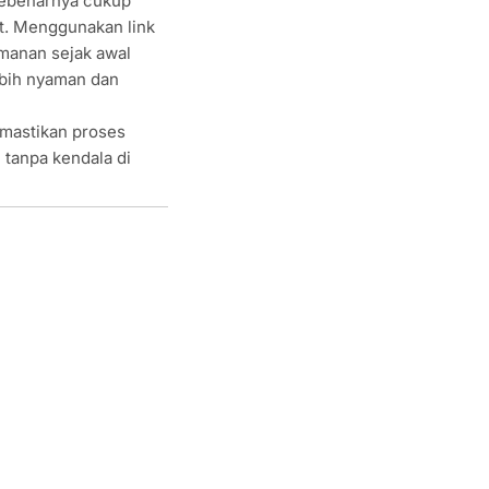
ebenarnya cukup
at. Menggunakan link
amanan sejak awal
bih nyaman dan
mastikan proses
n tanpa kendala di