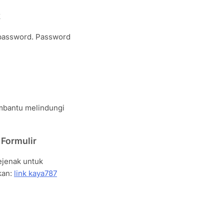
k
password. Password
bantu melindungi
 Formulir
ejenak untuk
kan:
link kaya787