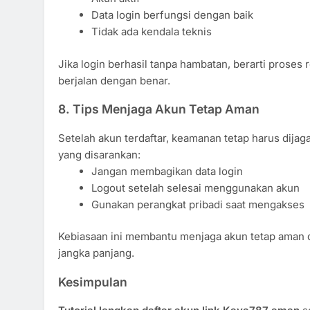
Data login berfungsi dengan baik
Tidak ada kendala teknis
Jika login berhasil tanpa hambatan, berarti proses r
berjalan dengan benar.
8. Tips Menjaga Akun Tetap Aman
Setelah akun terdaftar, keamanan tetap harus dija
yang disarankan:
Jangan membagikan data login
Logout setelah selesai menggunakan akun
Gunakan perangkat pribadi saat mengakses
Kebiasaan ini membantu menjaga akun tetap aman d
jangka panjang.
Kesimpulan