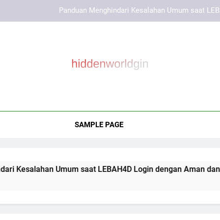
Panduan Menghindari Kesalahan Umum saat LEB
Panduan Menghindari Kesalahan Saat Login KAYA7
KAYA787 Login dengan Struktur Form
Panduan Menghindari K
den World Gin
Panduan Menghindari Kesalahan Umum saat LEB
sa Unik Dari Hidden World Gin. Produk Gin Berkualitas Dengan
Panduan Menghindari Kesalahan Saat Login KAYA7
SAMPLE PAGE
KAYA787 Login dengan Struktur Form
han Umum saat LEBAH4D Login dengan Aman dan Terarah