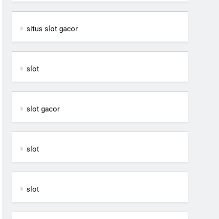
situs slot gacor
slot
slot gacor
slot
slot