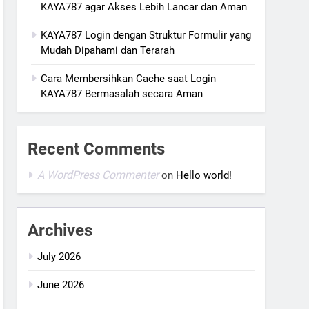
KAYA787 agar Akses Lebih Lancar dan Aman
KAYA787 Login dengan Struktur Formulir yang
Mudah Dipahami dan Terarah
Cara Membersihkan Cache saat Login
KAYA787 Bermasalah secara Aman
Recent Comments
A WordPress Commenter
on
Hello world!
Archives
July 2026
June 2026