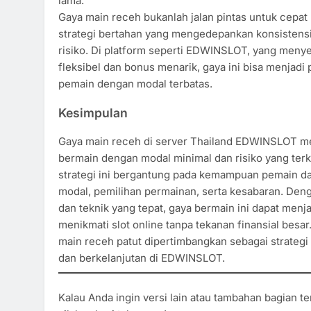
lama.
Gaya main receh bukanlah jalan pintas untuk cepat
strategi bertahan yang mengedepankan konsistens
risiko. Di platform seperti EDWINSLOT, yang meny
fleksibel dan bonus menarik, gaya ini bisa menjadi p
pemain dengan modal terbatas.
Kesimpulan
Gaya main receh di server Thailand EDWINSLOT 
bermain dengan modal minimal dan risiko yang terko
strategi ini bergantung pada kemampuan pemain 
modal, pemilihan permainan, serta kesabaran. Den
dan teknik yang tepat, gaya bermain ini dapat menj
menikmati slot online tanpa tekanan finansial besar.
main receh patut dipertimbangkan sebagai strategi
dan berkelanjutan di EDWINSLOT.
Kalau Anda ingin versi lain atau tambahan bagian te