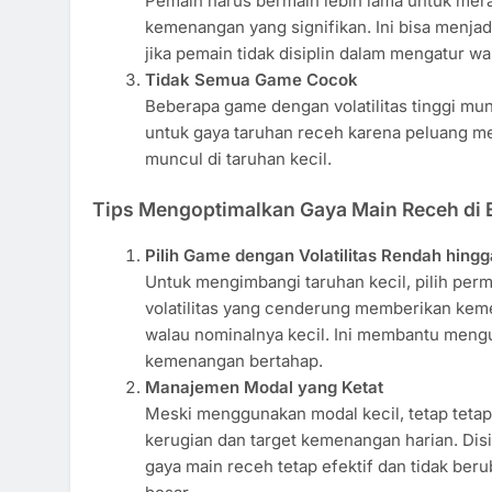
Pemain harus bermain lebih lama untuk mer
kemenangan yang signifikan. Ini bisa menjad
jika pemain tidak disiplin dalam mengatur w
Tidak Semua Game Cocok
Beberapa game dengan volatilitas tinggi mu
untuk gaya taruhan receh karena peluang m
muncul di taruhan kecil.
Tips Mengoptimalkan Gaya Main Receh d
Pilih Game dengan Volatilitas Rendah hing
Untuk mengimbangi taruhan kecil, pilih per
volatilitas yang cenderung memberikan kem
walau nominalnya kecil. Ini membantu men
kemenangan bertahap.
Manajemen Modal yang Ketat
Meski menggunakan modal kecil, tetap teta
kerugian dan target kemenangan harian. Disi
gaya main receh tetap efektif dan tidak ber