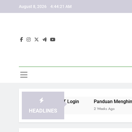
Skip
August 8, 2026
4:44:22 AM
to
content
Hid
Nikmati Ra
Umum saat EDWINSLOT Login
Panduan Menghindari Kes
2 Weeks Ago
HEADLINES