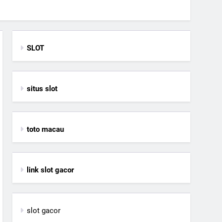
SLOT
situs slot
toto macau
link slot gacor
slot gacor