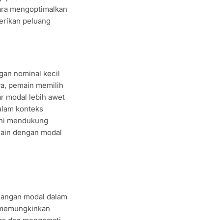
ara mengoptimalkan
erikan peluang
gan nominal kecil
ya, pemain memilih
ar modal lebih awet
alam konteks
ini mendukung
emain dengan modal
ilangan modal dalam
i memungkinkan