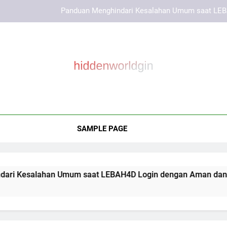
Panduan Menghindari Kesalahan Umum saat LEB
Panduan Menghindari Kesalahan Saat Login KAYA7
KAYA787 Login dengan Struktur Form
Panduan Menghindari K
den World Gin
Panduan Menghindari Kesalahan Umum saat LEB
sa Unik Dari Hidden World Gin. Produk Gin Berkualitas Dengan
Panduan Menghindari Kesalahan Saat Login KAYA7
SAMPLE PAGE
KAYA787 Login dengan Struktur Form
alahan Umum saat LEBAH4D Login dengan Aman dan Terarah