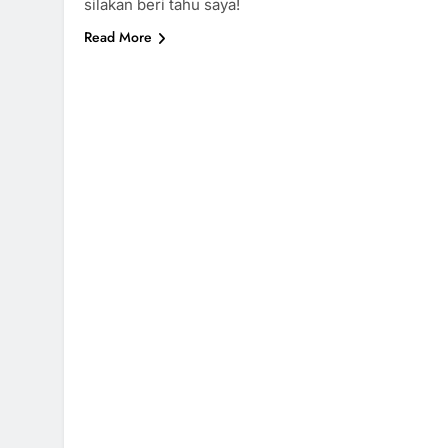
silakan beri tahu saya!
Read More