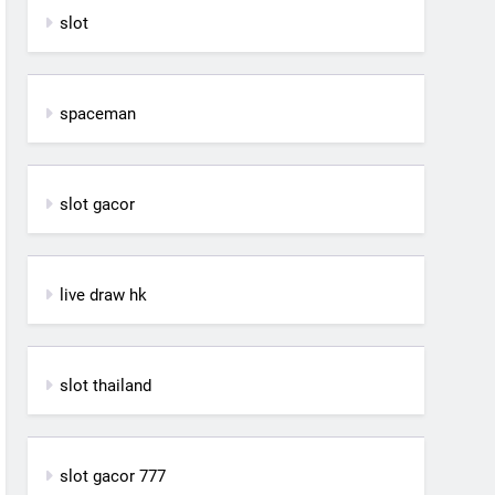
slot
spaceman
slot gacor
live draw hk
slot thailand
slot gacor 777