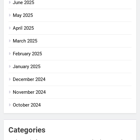
June 2025
May 2025
April 2025
March 2025
February 2025
January 2025
December 2024
November 2024
October 2024
Categories