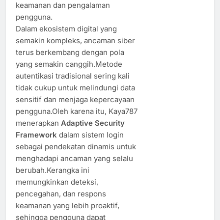
keamanan dan pengalaman
pengguna.
Dalam ekosistem digital yang
semakin kompleks, ancaman siber
terus berkembang dengan pola
yang semakin canggih.Metode
autentikasi tradisional sering kali
tidak cukup untuk melindungi data
sensitif dan menjaga kepercayaan
pengguna.Oleh karena itu, Kaya787
menerapkan
Adaptive Security
Framework
dalam sistem login
sebagai pendekatan dinamis untuk
menghadapi ancaman yang selalu
berubah.Kerangka ini
memungkinkan deteksi,
pencegahan, dan respons
keamanan yang lebih proaktif,
sehingga pengguna dapat