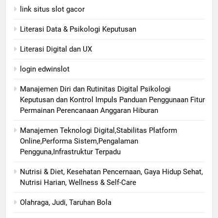
link situs slot gacor
Literasi Data & Psikologi Keputusan
Literasi Digital dan UX
login edwinslot
Manajemen Diri dan Rutinitas Digital Psikologi
Keputusan dan Kontrol Impuls Panduan Penggunaan Fitur
Permainan Perencanaan Anggaran Hiburan
Manajemen Teknologi Digital,Stabilitas Platform
Online,Performa Sistem,Pengalaman
Pengguna,Infrastruktur Terpadu
Nutrisi & Diet, Kesehatan Pencernaan, Gaya Hidup Sehat,
Nutrisi Harian, Wellness & Self-Care
Olahraga, Judi, Taruhan Bola