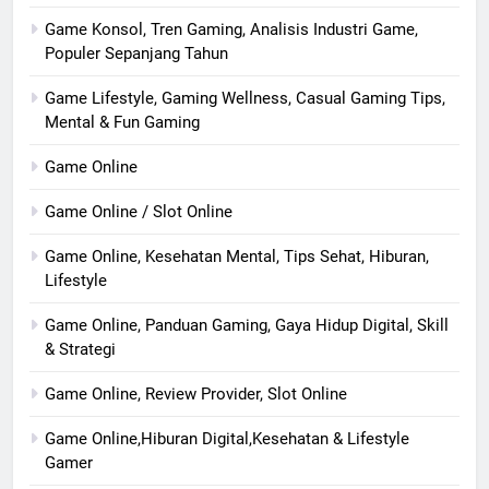
Game Konsol, Tren Gaming, Analisis Industri Game,
Populer Sepanjang Tahun
Game Lifestyle, Gaming Wellness, Casual Gaming Tips,
Mental & Fun Gaming
Game Online
Game Online / Slot Online
Game Online, Kesehatan Mental, Tips Sehat, Hiburan,
Lifestyle
Game Online, Panduan Gaming, Gaya Hidup Digital, Skill
& Strategi
Game Online, Review Provider, Slot Online
Game Online,Hiburan Digital,Kesehatan & Lifestyle
Gamer