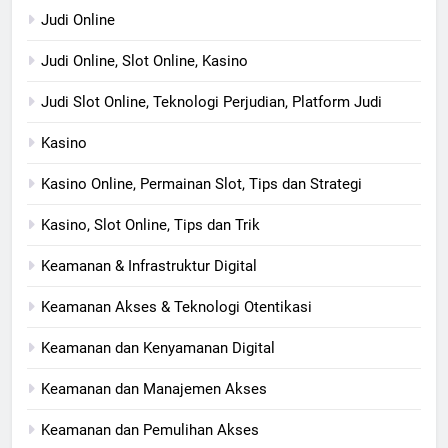
Judi Online
Judi Online, Slot Online, Kasino
Judi Slot Online, Teknologi Perjudian, Platform Judi
Kasino
Kasino Online, Permainan Slot, Tips dan Strategi
Kasino, Slot Online, Tips dan Trik
Keamanan & Infrastruktur Digital
Keamanan Akses & Teknologi Otentikasi
Keamanan dan Kenyamanan Digital
Keamanan dan Manajemen Akses
Keamanan dan Pemulihan Akses