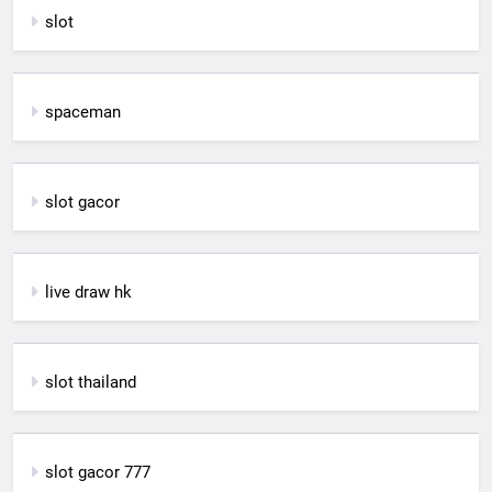
slot
spaceman
slot gacor
live draw hk
slot thailand
slot gacor 777