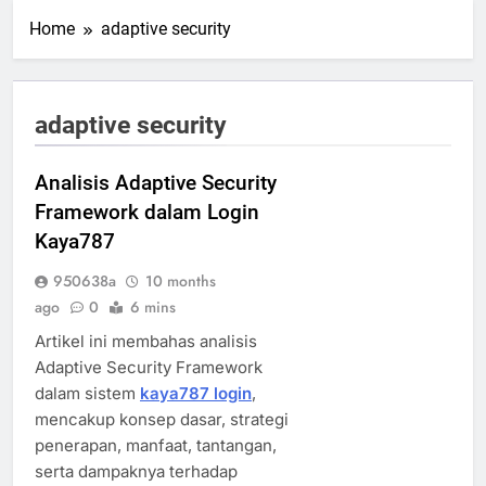
Home
adaptive security
adaptive security
Analisis Adaptive Security
Framework dalam Login
Kaya787
950638a
10 months
ago
0
6 mins
Artikel ini membahas analisis
Adaptive Security Framework
dalam sistem
kaya787 login
,
mencakup konsep dasar, strategi
penerapan, manfaat, tantangan,
serta dampaknya terhadap