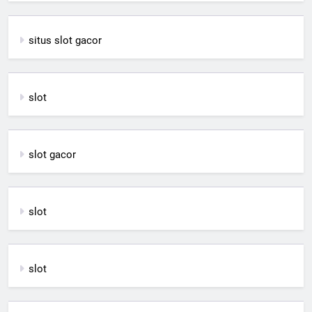
situs slot gacor
slot
slot gacor
slot
slot