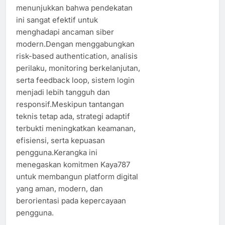
menunjukkan bahwa pendekatan
ini sangat efektif untuk
menghadapi ancaman siber
modern.Dengan menggabungkan
risk-based authentication, analisis
perilaku, monitoring berkelanjutan,
serta feedback loop, sistem login
menjadi lebih tangguh dan
responsif.Meskipun tantangan
teknis tetap ada, strategi adaptif
terbukti meningkatkan keamanan,
efisiensi, serta kepuasan
pengguna.Kerangka ini
menegaskan komitmen Kaya787
untuk membangun platform digital
yang aman, modern, dan
berorientasi pada kepercayaan
pengguna.