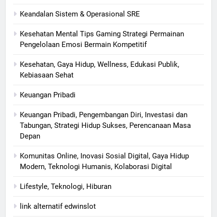
Keandalan Sistem & Operasional SRE
Kesehatan Mental Tips Gaming Strategi Permainan
Pengelolaan Emosi Bermain Kompetitif
Kesehatan, Gaya Hidup, Wellness, Edukasi Publik,
Kebiasaan Sehat
Keuangan Pribadi
Keuangan Pribadi, Pengembangan Diri, Investasi dan
Tabungan, Strategi Hidup Sukses, Perencanaan Masa
Depan
Komunitas Online, Inovasi Sosial Digital, Gaya Hidup
Modern, Teknologi Humanis, Kolaborasi Digital
Lifestyle, Teknologi, Hiburan
link alternatif edwinslot