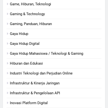
Game, Hiburan, Teknologi
Gaming & Technology
Gaming, Panduan, Hiburan
Gaya Hidup
Gaya Hidup Digital
Gaya Hidup Mahasiswa / Teknologi & Gaming
Hiburan dan Edukasi
Industri Teknologi dan Perjudian Online
Infrastruktur & Kinerja Jaringan
Infrastruktur & Pengelolaan API
Inovasi Platform Digital