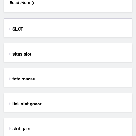
Read More
SLOT
situs slot
toto macau
link slot gacor
slot gacor