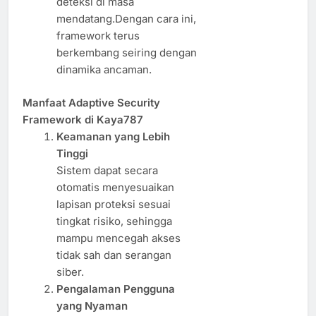
deteksi di masa
mendatang.Dengan cara ini,
framework terus
berkembang seiring dengan
dinamika ancaman.
Manfaat Adaptive Security
Framework di Kaya787
Keamanan yang Lebih
Tinggi
Sistem dapat secara
otomatis menyesuaikan
lapisan proteksi sesuai
tingkat risiko, sehingga
mampu mencegah akses
tidak sah dan serangan
siber.
Pengalaman Pengguna
yang Nyaman