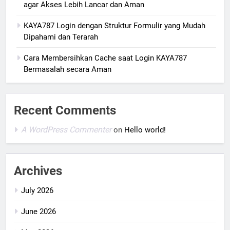
agar Akses Lebih Lancar dan Aman
KAYA787 Login dengan Struktur Formulir yang Mudah
Dipahami dan Terarah
Cara Membersihkan Cache saat Login KAYA787
Bermasalah secara Aman
Recent Comments
A WordPress Commenter
on
Hello world!
Archives
July 2026
June 2026