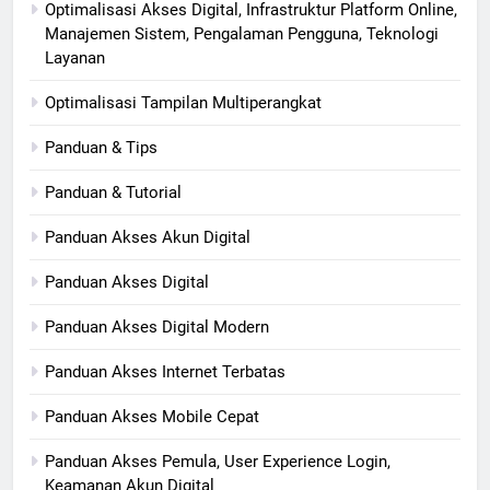
Optimalisasi Akses Digital, Infrastruktur Platform Online,
Manajemen Sistem, Pengalaman Pengguna, Teknologi
Layanan
Optimalisasi Tampilan Multiperangkat
Panduan & Tips
Panduan & Tutorial
Panduan Akses Akun Digital
Panduan Akses Digital
Panduan Akses Digital Modern
Panduan Akses Internet Terbatas
Panduan Akses Mobile Cepat
Panduan Akses Pemula, User Experience Login,
Keamanan Akun Digital