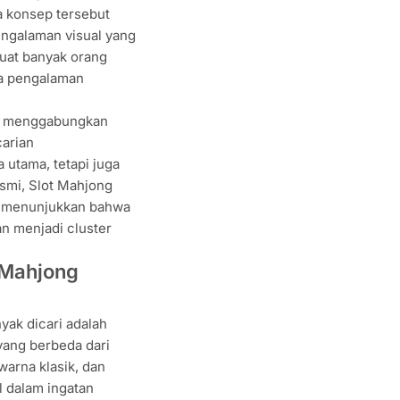
ka konsep tersebut
engalaman visual yang
buat banyak orang
ga pengalaman
ena menggabungkan
carian
 utama, tetapi juga
esmi, Slot Mahjong
ini menunjukkan bahwa
n menjadi cluster
 Mahjong
yak dicari adalah
yang berbeda dari
warna klasik, dan
 dalam ingatan