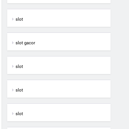
slot
slot gacor
slot
slot
slot