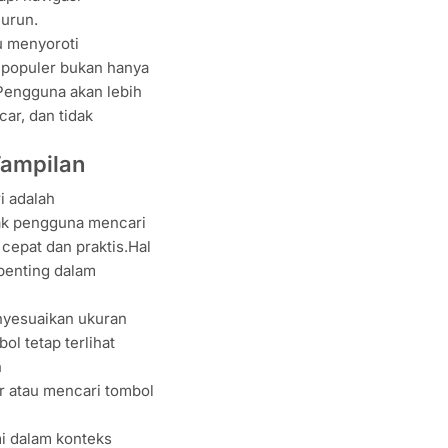
urun.
u menyoroti
 populer bukan hanya
.Pengguna akan lebih
ar, dan tidak
Tampilan
i adalah
ak pengguna mencari
cepat dan praktis.Hal
penting dalam
enyesuaikan ukuran
l tetap terlihat
h
r atau mencari tombol
mi dalam konteks