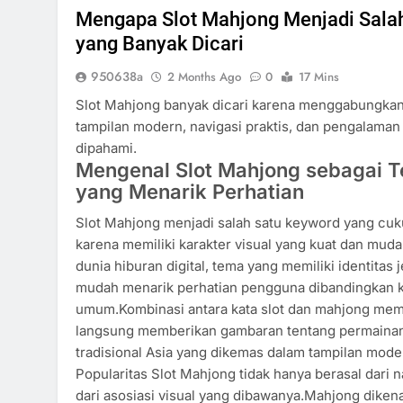
Mengapa Slot Mahjong Menjadi Sala
yang Banyak Dicari
950638a
2 Months Ago
0
17 Mins
Slot Mahjong banyak dicari karena menggabungkan 
tampilan modern, navigasi praktis, dan pengalaman
dipahami.
Mengenal Slot Mahjong sebagai T
yang Menarik Perhatian
Slot Mahjong menjadi salah satu keyword yang cuku
karena memiliki karakter visual yang kuat dan muda
dunia hiburan digital, tema yang memiliki identitas 
mudah menarik perhatian pengguna dibandingkan k
umum.Kombinasi antara kata slot dan mahjong mem
langsung memberikan gambaran tentang permainan
tradisional Asia yang dikemas dalam tampilan mode
Popularitas Slot Mahjong tidak hanya berasal dari n
dari asosiasi visual yang dibawanya.Mahjong diken