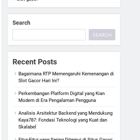
Search
SEARCH
Recent Posts
Bagaimana RTP Memengaruhi Kemenangan di
Slot Gacor Hari Ini?
Perkembangan Platform Digital yang Kian
Modern di Era Pengalaman Pengguna
Analisis Arsitektur Backend yang Mendukung
Kaya787: Fondasi Teknologi yang Kuat dan
Skalabel
Fitur-Fitur yang Sering Ditemui di Situs Gacor: