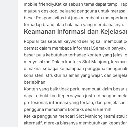
mobile friendly.Ketika sebuah tema dapat tampil rapi
maupun desktop, peluang pengguna untuk merasa
besar.Responsivitas ini juga membantu memperkuat
terhadap brand atau halaman yang membahasnya.
Keamanan Informasi dan Kejelasa
Popularitas sebuah keyword sering kali membuat p
cermat dalam membaca informasi.Semakin banyak 
besar pula kebutuhan terhadap konten yang jelas, ob
menyesatkan.Dalam konteks Slot Mahjong, keamana
dimaknai sebagai kemampuan pengguna mengenali 
konsisten, struktur halaman yang wajar, dan penjel
berlebihan.
Konten yang baik tidak perlu membuat klaim besar at
dapat dibuktikan.Kepercayaan justru dibangun mela
profesional, informasi yang tertata, dan penjelas
pengguna memahami konteks secara jernih.
Ketika pengguna mencari Slot Mahjong resmi atau 
alternatif, mereka biasanya membutuhkan kepastian