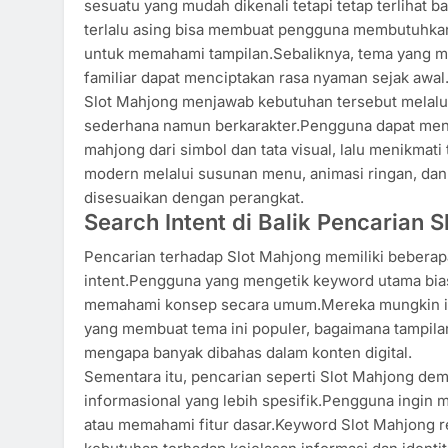
sesuatu yang mudah dikenali tetapi tetap terlihat 
terlalu asing bisa membuat pengguna membutuhkan
untuk memahami tampilan.Sebaliknya, tema yang m
familiar dapat menciptakan rasa nyaman sejak awal
Slot Mahjong menjawab kebutuhan tersebut melalu
sederhana namun berkarakter.Pengguna dapat men
mahjong dari simbol dan tata visual, lalu menikmati
modern melalui susunan menu, animasi ringan, da
disesuaikan dengan perangkat.
Search Intent di Balik Pencarian 
Pencarian terhadap Slot Mahjong memiliki beberap
intent.Pengguna yang mengetik keyword utama bia
memahami konsep secara umum.Mereka mungkin i
yang membuat tema ini populer, bagaimana tampilan
mengapa banyak dibahas dalam konten digital.
Sementara itu, pencarian seperti Slot Mahjong de
informasional yang lebih spesifik.Pengguna ingin 
atau memahami fitur dasar.Keyword Slot Mahjong 