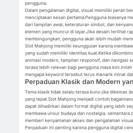
pengguna.
Dalam pengalaman digital, visual memiliki peran be
menciptakan kesan pertama.Pengguna biasanya me
dari tampilan awal, keteraturan simbol, dan keny
elemen yang muncul di layar.Jika desain terlihat rap
membingungkan, pengguna akan lebih mudah mem
Slot Mahjong memiliki keunggulan karena membawa
yang sudah memiliki identitas kuat.Ketika dikombi
animasi modern, tampilan responsif, dan navigasi s
terasa lebih relevan bagi pengguna masa kini.Inilah
mengapa keyword tersebut terus menarik minat dal
Perpaduan Klasik dan Modern ya
Tema klasik tidak selalu terasa kuno jika dikemas
yang tepat.Slot Mahjong menjadi contoh bagaimana i
dapat dihadirkan dalam format digital yang lebih s
membawa unsur budaya dan nostalgia, sementara 
memberi kenyamanan akses dan pengalaman visual y
Perpaduan ini penting karena pengguna digital ce