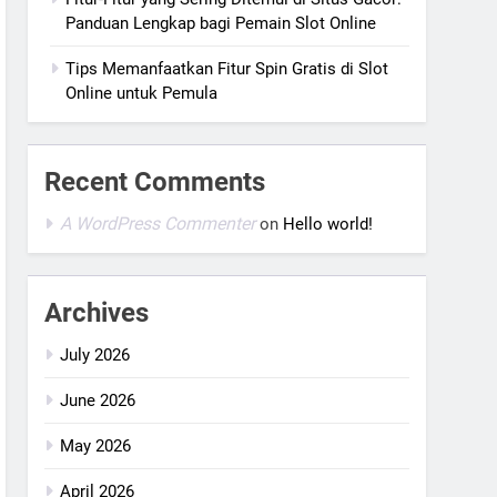
Panduan Lengkap bagi Pemain Slot Online
Tips Memanfaatkan Fitur Spin Gratis di Slot
Online untuk Pemula
Recent Comments
A WordPress Commenter
on
Hello world!
Archives
July 2026
June 2026
May 2026
April 2026