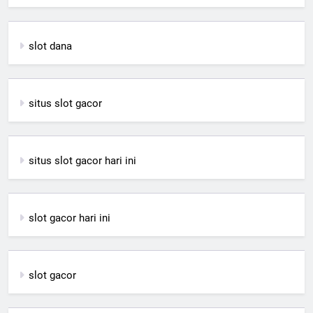
slot dana
situs slot gacor
situs slot gacor hari ini
slot gacor hari ini
slot gacor