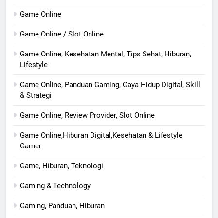
Game Online
Game Online / Slot Online
Game Online, Kesehatan Mental, Tips Sehat, Hiburan,
Lifestyle
Game Online, Panduan Gaming, Gaya Hidup Digital, Skill
& Strategi
Game Online, Review Provider, Slot Online
Game Online,Hiburan Digital,Kesehatan & Lifestyle
Gamer
Game, Hiburan, Teknologi
Gaming & Technology
Gaming, Panduan, Hiburan