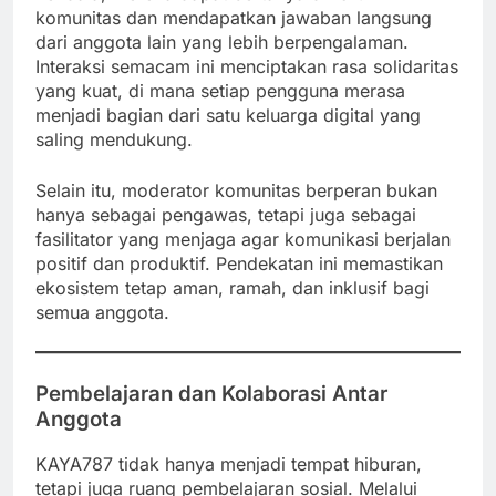
komunitas dan mendapatkan jawaban langsung
dari anggota lain yang lebih berpengalaman.
Interaksi semacam ini menciptakan rasa solidaritas
yang kuat, di mana setiap pengguna merasa
menjadi bagian dari satu keluarga digital yang
saling mendukung.
Selain itu, moderator komunitas berperan bukan
hanya sebagai pengawas, tetapi juga sebagai
fasilitator yang menjaga agar komunikasi berjalan
positif dan produktif. Pendekatan ini memastikan
ekosistem tetap aman, ramah, dan inklusif bagi
semua anggota.
Pembelajaran dan Kolaborasi Antar
Anggota
KAYA787 tidak hanya menjadi tempat hiburan,
tetapi juga ruang pembelajaran sosial. Melalui