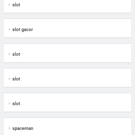
slot
slot gacor
slot
slot
slot
spaceman