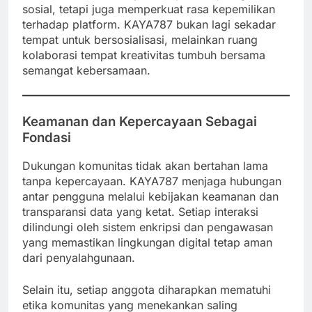
sosial, tetapi juga memperkuat rasa kepemilikan
terhadap platform. KAYA787 bukan lagi sekadar
tempat untuk bersosialisasi, melainkan ruang
kolaborasi tempat kreativitas tumbuh bersama
semangat kebersamaan.
Keamanan dan Kepercayaan Sebagai
Fondasi
Dukungan komunitas tidak akan bertahan lama
tanpa kepercayaan. KAYA787 menjaga hubungan
antar pengguna melalui kebijakan keamanan dan
transparansi data yang ketat. Setiap interaksi
dilindungi oleh sistem enkripsi dan pengawasan
yang memastikan lingkungan digital tetap aman
dari penyalahgunaan.
Selain itu, setiap anggota diharapkan mematuhi
etika komunitas yang menekankan saling