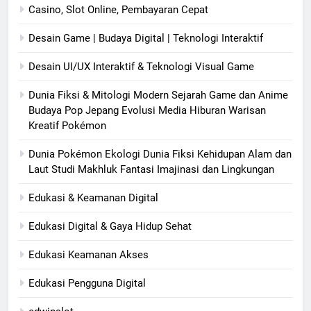
Casino, Slot Online, Pembayaran Cepat
Desain Game | Budaya Digital | Teknologi Interaktif
Desain UI/UX Interaktif & Teknologi Visual Game
Dunia Fiksi & Mitologi Modern Sejarah Game dan Anime
Budaya Pop Jepang Evolusi Media Hiburan Warisan
Kreatif Pokémon
Dunia Pokémon Ekologi Dunia Fiksi Kehidupan Alam dan
Laut Studi Makhluk Fantasi Imajinasi dan Lingkungan
Edukasi & Keamanan Digital
Edukasi Digital & Gaya Hidup Sehat
Edukasi Keamanan Akses
Edukasi Pengguna Digital