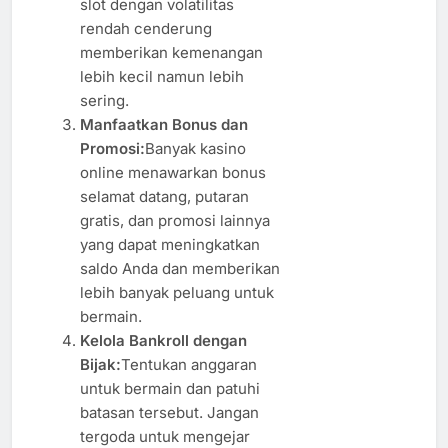
slot dengan volatilitas
rendah cenderung
memberikan kemenangan
lebih kecil namun lebih
sering.
Manfaatkan Bonus dan
Promosi:
Banyak kasino
online menawarkan bonus
selamat datang, putaran
gratis, dan promosi lainnya
yang dapat meningkatkan
saldo Anda dan memberikan
lebih banyak peluang untuk
bermain.
Kelola Bankroll dengan
Bijak:
Tentukan anggaran
untuk bermain dan patuhi
batasan tersebut. Jangan
tergoda untuk mengejar