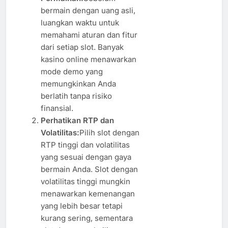
bermain dengan uang asli,
luangkan waktu untuk
memahami aturan dan fitur
dari setiap slot. Banyak
kasino online menawarkan
mode demo yang
memungkinkan Anda
berlatih tanpa risiko
finansial.
Perhatikan RTP dan
Volatilitas:
Pilih slot dengan
RTP tinggi dan volatilitas
yang sesuai dengan gaya
bermain Anda. Slot dengan
volatilitas tinggi mungkin
menawarkan kemenangan
yang lebih besar tetapi
kurang sering, sementara