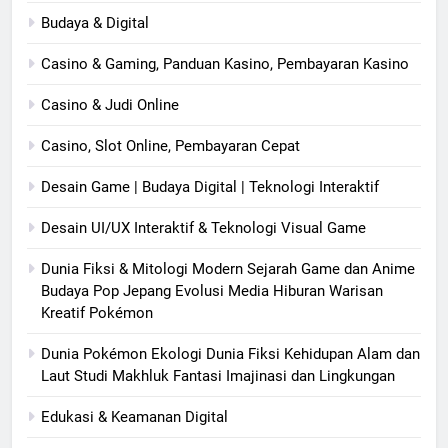
Budaya & Digital
Casino & Gaming, Panduan Kasino, Pembayaran Kasino
Casino & Judi Online
Casino, Slot Online, Pembayaran Cepat
Desain Game | Budaya Digital | Teknologi Interaktif
Desain UI/UX Interaktif & Teknologi Visual Game
Dunia Fiksi & Mitologi Modern Sejarah Game dan Anime
Budaya Pop Jepang Evolusi Media Hiburan Warisan
Kreatif Pokémon
Dunia Pokémon Ekologi Dunia Fiksi Kehidupan Alam dan
Laut Studi Makhluk Fantasi Imajinasi dan Lingkungan
Edukasi & Keamanan Digital