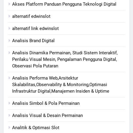
Akses Platform Panduan Pengguna Teknologi Digital
alternatif edwinslot
alternatif link edwinslot
Analisis Brand Digital
Analisis Dinamika Permainan, Studi Sistem Interaktif,
Perilaku Visual Mesin, Pengalaman Pengguna Digital,
Observasi Pola Putaran
Analisis Performa Web,Arsitektur
Skalabilitas,Observability & Monitoring,Optimasi
Infrastruktur Digital,Manajemen Insiden & Uptime
Analisis Simbol & Pola Permainan
Analisis Visual & Desain Permainan
Analitik & Optimasi Slot