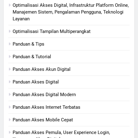
Optimalisasi Akses Digital, Infrastruktur Platform Online,
Manajemen Sistem, Pengalaman Pengguna, Teknologi
Layanan
Optimalisasi Tampilan Multiperangkat
Panduan & Tips
Panduan & Tutorial
Panduan Akses Akun Digital
Panduan Akses Digital
Panduan Akses Digital Modern
Panduan Akses Internet Terbatas
Panduan Akses Mobile Cepat
Panduan Akses Pemula, User Experience Login,