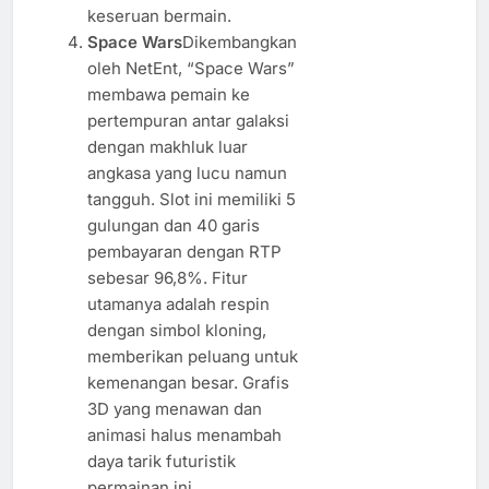
keseruan bermain.
Space Wars
Dikembangkan
oleh NetEnt, “Space Wars”
membawa pemain ke
pertempuran antar galaksi
dengan makhluk luar
angkasa yang lucu namun
tangguh. Slot ini memiliki 5
gulungan dan 40 garis
pembayaran dengan RTP
sebesar 96,8%. Fitur
utamanya adalah respin
dengan simbol kloning,
memberikan peluang untuk
kemenangan besar. Grafis
3D yang menawan dan
animasi halus menambah
daya tarik futuristik
permainan ini.