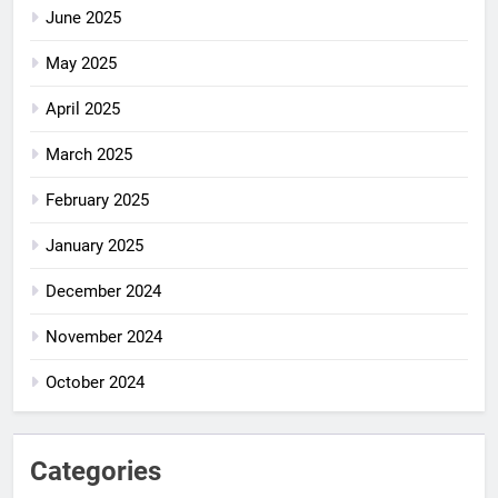
June 2025
May 2025
April 2025
March 2025
February 2025
January 2025
December 2024
November 2024
October 2024
Categories