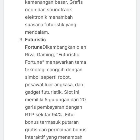
kemenangan besar. Grafis
neon dan soundtrack
elektronik menambah
suasana futuristik yang
mendalam.
Futuristic
Fortune
Dikembangkan oleh
Rival Gaming, “Futuristic
Fortune” menawarkan tema
teknologi canggih dengan
simbol seperti robot,
pesawat luar angkasa, dan
gadget futuristik. Slot ini
memiliki 5 gulungan dan 20
garis pembayaran dengan
RTP sekitar 94%. Fitur
bonus termasuk putaran
gratis dan permainan bonus
interaktif yang menambah