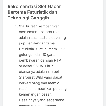
Rekomendasi Slot Gacor
Bertema Futuristik dan
Teknologi Canggih
Starburst
Dikembangkan
oleh NetEnt, “Starburst”
adalah salah satu slot paling
populer dengan tema
futuristik. Slot ini memiliki 5
gulungan dan 10 garis
pembayaran dengan RTP
sebesar 96,1%. Fitur
utamanya adalah simbol
Starburst Wild yang dapat
berkembang dan memicu
respin, memberikan peluang
kemenangan besar.
Desainnya yang sederhana
namun elegan dengan