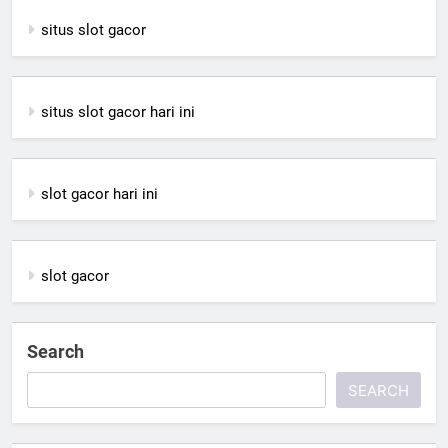
situs slot gacor
situs slot gacor hari ini
slot gacor hari ini
slot gacor
Search
SEARCH