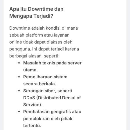
Apa Itu Downtime dan
Mengapa Terjadi?
Downtime adalah kondisi di mana
sebuah platform atau layanan
online tidak dapat diakses oleh
pengguna. Ini dapat terjadi karena
berbagai alasan, seperti:
Masalah teknis pada server
utama.
Pemeliharaan sistem
secara berkala.
Serangan siber, seperti
DDoS (Distributed Denial of
Service).
Pembatasan geografis atau
pemblokiran oleh pihak
tertentu.