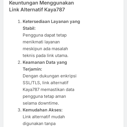
Keuntungan Menggunakan
Link Alternatif Kaya787
Ketersediaan Layanan yang
Stabil:
Pengguna dapat tetap
menikmati layanan
meskipun ada masalah
teknis pada link utama.
Keamanan Data yang
Terjamin:
Dengan dukungan enkripsi
SSL/TLS, link alternatif
Kaya787 memastikan data
pengguna tetap aman
selama downtime.
Kemudahan Akses:
Link alternatif mudah
digunakan tanpa