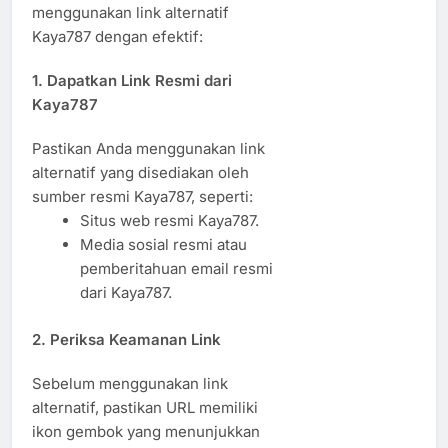
menggunakan link alternatif
Kaya787 dengan efektif:
1. Dapatkan Link Resmi dari
Kaya787
Pastikan Anda menggunakan link
alternatif yang disediakan oleh
sumber resmi Kaya787, seperti:
Situs web resmi Kaya787.
Media sosial resmi atau
pemberitahuan email resmi
dari Kaya787.
2. Periksa Keamanan Link
Sebelum menggunakan link
alternatif, pastikan URL memiliki
ikon gembok yang menunjukkan