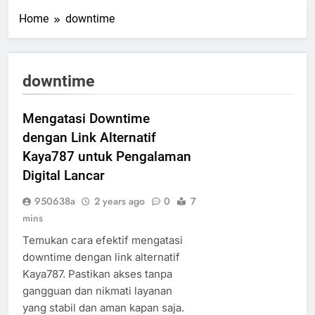
Home
downtime
downtime
Mengatasi Downtime
dengan Link Alternatif
Kaya787 untuk Pengalaman
Digital Lancar
950638a
2 years ago
0
7
mins
Temukan cara efektif mengatasi
downtime dengan link alternatif
Kaya787. Pastikan akses tanpa
gangguan dan nikmati layanan
yang stabil dan aman kapan saja.