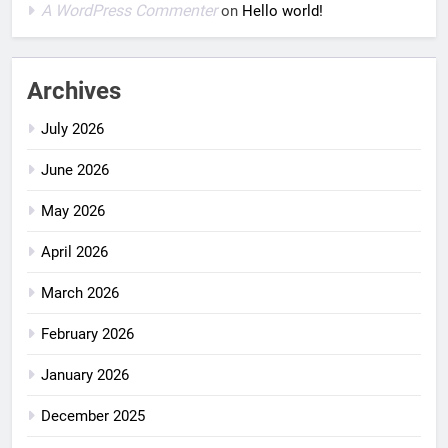
A WordPress Commenter
on
Hello world!
Archives
July 2026
June 2026
May 2026
April 2026
March 2026
February 2026
January 2026
December 2025