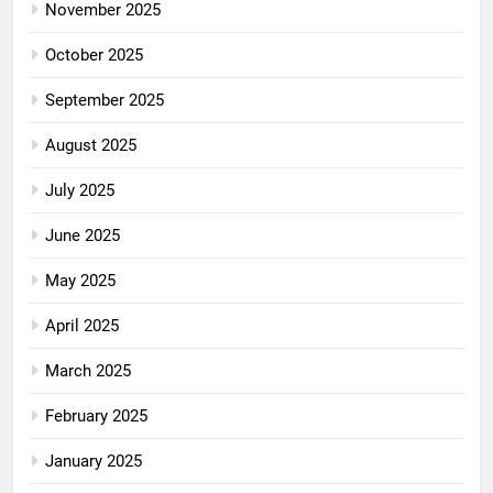
November 2025
October 2025
September 2025
August 2025
July 2025
June 2025
May 2025
April 2025
March 2025
February 2025
January 2025