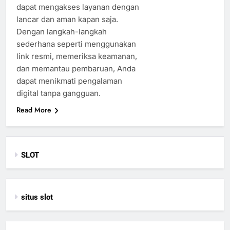
dapat mengakses layanan dengan
lancar dan aman kapan saja.
Dengan langkah-langkah
sederhana seperti menggunakan
link resmi, memeriksa keamanan,
dan memantau pembaruan, Anda
dapat menikmati pengalaman
digital tanpa gangguan.
Read More
SLOT
situs slot