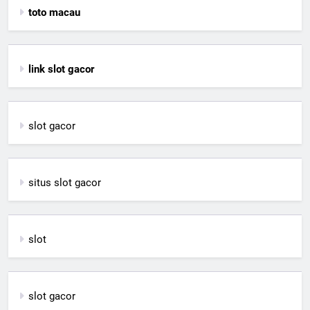
toto macau
link slot gacor
slot gacor
situs slot gacor
slot
slot gacor