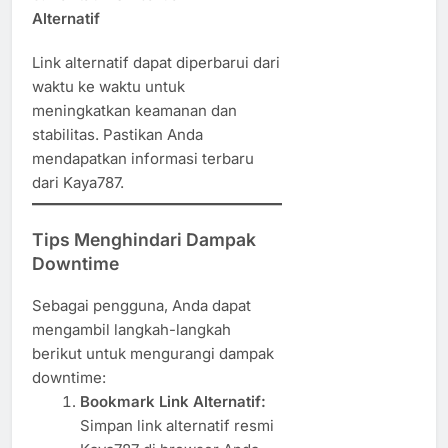
Alternatif
Link alternatif dapat diperbarui dari
waktu ke waktu untuk
meningkatkan keamanan dan
stabilitas. Pastikan Anda
mendapatkan informasi terbaru
dari Kaya787.
Tips Menghindari Dampak
Downtime
Sebagai pengguna, Anda dapat
mengambil langkah-langkah
berikut untuk mengurangi dampak
downtime:
Bookmark Link Alternatif:
Simpan link alternatif resmi