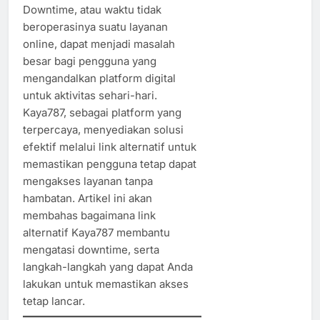
Downtime, atau waktu tidak
beroperasinya suatu layanan
online, dapat menjadi masalah
besar bagi pengguna yang
mengandalkan platform digital
untuk aktivitas sehari-hari.
Kaya787, sebagai platform yang
terpercaya, menyediakan solusi
efektif melalui link alternatif untuk
memastikan pengguna tetap dapat
mengakses layanan tanpa
hambatan. Artikel ini akan
membahas bagaimana link
alternatif Kaya787 membantu
mengatasi downtime, serta
langkah-langkah yang dapat Anda
lakukan untuk memastikan akses
tetap lancar.