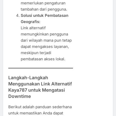
memerlukan pengaturan
tambahan dari pengguna.
Solusi untuk Pembatasan
Geografis:
Link alternatif
memungkinkan pengguna
dari wilayah mana pun tetap
dapat mengakses layanan,
meskipun terjadi
pembatasan akses lokal.
Langkah-Langkah
Menggunakan Link Alternatif
Kaya787 untuk Mengatasi
Downtime
Berikut adalah panduan sederhana
untuk memastikan Anda dapat