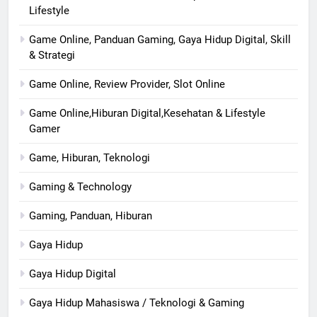
Lifestyle
Game Online, Panduan Gaming, Gaya Hidup Digital, Skill
& Strategi
Game Online, Review Provider, Slot Online
Game Online,Hiburan Digital,Kesehatan & Lifestyle
Gamer
Game, Hiburan, Teknologi
Gaming & Technology
Gaming, Panduan, Hiburan
Gaya Hidup
Gaya Hidup Digital
Gaya Hidup Mahasiswa / Teknologi & Gaming