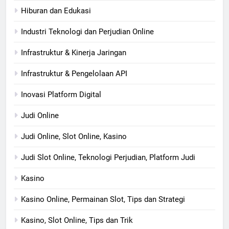
Hiburan dan Edukasi
Industri Teknologi dan Perjudian Online
Infrastruktur & Kinerja Jaringan
Infrastruktur & Pengelolaan API
Inovasi Platform Digital
Judi Online
Judi Online, Slot Online, Kasino
Judi Slot Online, Teknologi Perjudian, Platform Judi
Kasino
Kasino Online, Permainan Slot, Tips dan Strategi
Kasino, Slot Online, Tips dan Trik