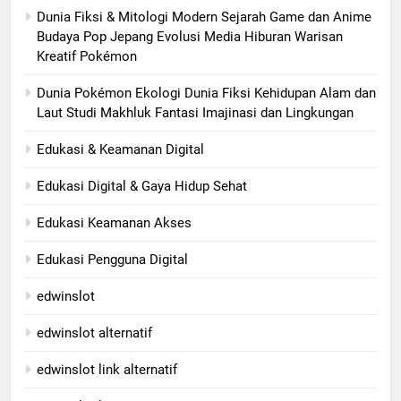
Dunia Fiksi & Mitologi Modern Sejarah Game dan Anime
Budaya Pop Jepang Evolusi Media Hiburan Warisan
Kreatif Pokémon
Dunia Pokémon Ekologi Dunia Fiksi Kehidupan Alam dan
Laut Studi Makhluk Fantasi Imajinasi dan Lingkungan
Edukasi & Keamanan Digital
Edukasi Digital & Gaya Hidup Sehat
Edukasi Keamanan Akses
Edukasi Pengguna Digital
edwinslot
edwinslot alternatif
edwinslot link alternatif