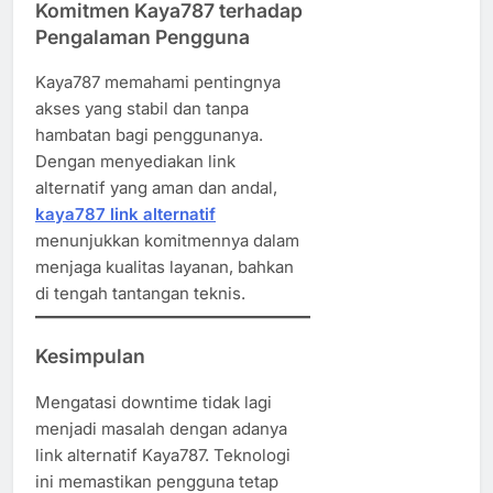
Komitmen Kaya787 terhadap
Pengalaman Pengguna
Kaya787 memahami pentingnya
akses yang stabil dan tanpa
hambatan bagi penggunanya.
Dengan menyediakan link
alternatif yang aman dan andal,
kaya787 link alternatif
menunjukkan komitmennya dalam
menjaga kualitas layanan, bahkan
di tengah tantangan teknis.
Kesimpulan
Mengatasi downtime tidak lagi
menjadi masalah dengan adanya
link alternatif Kaya787. Teknologi
ini memastikan pengguna tetap