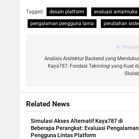
Tagged:
desain platform
evaluasi antarmuka d
pengalaman pengguna lama
perubahan siste
Previou
Post
navigation
Analisis Arsitektur Backend yang Menduku
Kaya787: Fondasi Teknologi yang Kuat d
Skalab
Related News
Simulasi Akses Alternatif Kaya787 di
Beberapa Perangkat: Evaluasi Pengalaman
Pengguna Lintas Platform