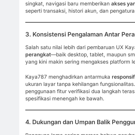
singkat, navigasi baru memberikan
akses yan
seperti transaksi, histori akun, dan pengaturan
3.
Konsistensi Pengalaman Antar Per
Salah satu nilai lebih dari pembaruan UX K
perangkat
—baik desktop, tablet, maupun sm
yang kini makin sering mengakses platform l
Kaya787 menghadirkan antarmuka
responsi
ukuran layar tanpa kehilangan fungsionalitas
penggunaan fitur verifikasi dua langkah tera
spesifikasi menengah ke bawah.
4.
Dukungan dan Umpan Balik Penggu