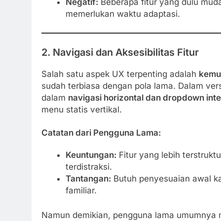
Negatif:
Beberapa fitur yang dulu mud
memerlukan waktu adaptasi.
2.
Navigasi dan Aksesibilitas Fitur
Salah satu aspek UX terpenting adalah
kemu
sudah terbiasa dengan pola lama. Dalam vers
dalam
navigasi horizontal dan dropdown inte
menu statis vertikal.
Catatan dari Pengguna Lama:
Keuntungan:
Fitur yang lebih terstruk
terdistraksi.
Tantangan:
Butuh penyesuaian awal kar
familiar.
Namun demikian, pengguna lama umumnya me