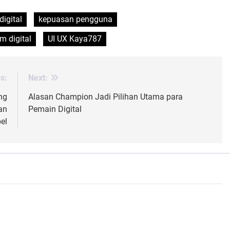
igital
kepuasan pengguna
m digital
UI UX Kaya787
s:
Next:
ng
Alasan Champion Jadi Pilihan Utama para
an
Pemain Digital
el