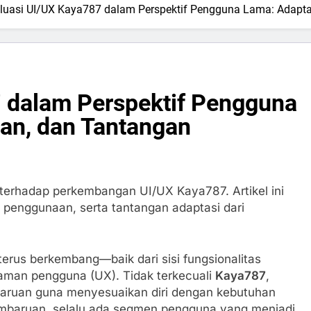
luasi UI/UX Kaya787 dalam Perspektif Pengguna Lama: Adapta
 dalam Perspektif Pengguna
an, dan Tantangan
terhadap perkembangan UI/UX Kaya787. Artikel ini
enggunaan, serta tantangan adaptasi dari
k terus berkembang—baik dari sisi fungsionalitas
aman pengguna (UX). Tidak terkecuali
Kaya787
,
aruan guna menyesuaikan diri dengan kebutuhan
embaruan, selalu ada segmen pengguna yang menjadi