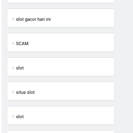
slot gacor hari ini
SCAM
slot
situs slot
slot