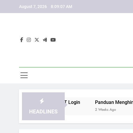
Skip
August 7, 2026
8:09:08 AM
to
content
Hid
Nikmati Ra
um saat EDWINSLOT Login
Panduan Menghindari Kesa
2 Weeks Ago
HEADLINES