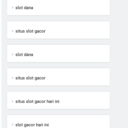
slot dana
situs slot gacor
slot dana
situs slot gacor
situs slot gacor hari ini
slot gacor hari ini