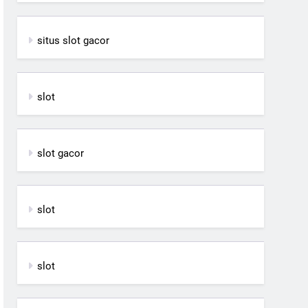
situs slot gacor
slot
slot gacor
slot
slot