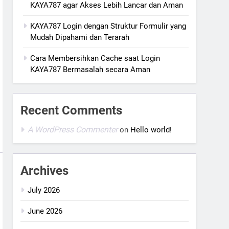
KAYA787 agar Akses Lebih Lancar dan Aman
KAYA787 Login dengan Struktur Formulir yang
Mudah Dipahami dan Terarah
Cara Membersihkan Cache saat Login
KAYA787 Bermasalah secara Aman
Recent Comments
A WordPress Commenter
on
Hello world!
Archives
July 2026
June 2026