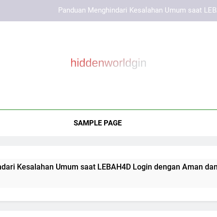
Panduan Menghindari Kesalahan Umum saat LEB
Panduan Menghindari Kesalahan Saat Login KAYA7
KAYA787 Login dengan Struktur Form
Panduan Menghindari K
den World Gin
Panduan Menghindari Kesalahan Umum saat LEB
sa Unik Dari Hidden World Gin. Produk Gin Berkualitas Dengan
Panduan Menghindari Kesalahan Saat Login KAYA7
SAMPLE PAGE
KAYA787 Login dengan Struktur Form
lahan Umum saat LEBAH4D Login dengan Aman dan Terarah