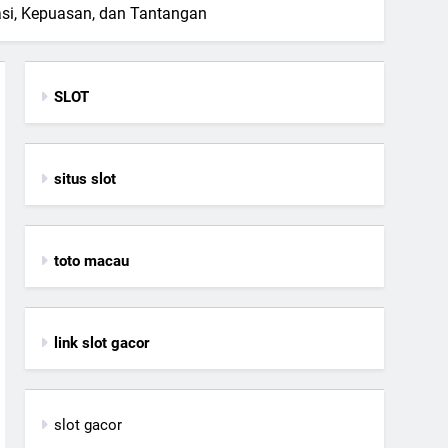
si, Kepuasan, dan Tantangan
SLOT
situs slot
toto macau
link slot gacor
slot gacor