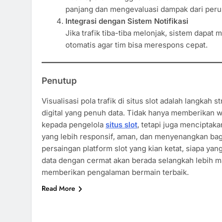
panjang dan mengevaluasi dampak dari perub
Integrasi dengan Sistem Notifikasi
Jika trafik tiba-tiba melonjak, sistem dapat 
otomatis agar tim bisa merespons cepat.
Penutup
Visualisasi pola trafik di situs slot adalah langkah s
digital yang penuh data. Tidak hanya memberikan
kepada pengelola
situs slot
, tetapi juga menciptak
yang lebih responsif, aman, dan menyenangkan ba
persaingan platform slot yang kian ketat, siapa 
data dengan cermat akan berada selangkah lebih m
memberikan pengalaman bermain terbaik.
Read More