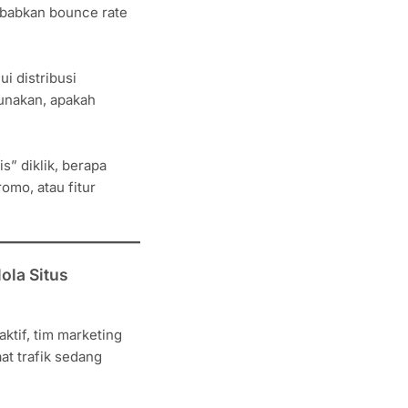
ebabkan bounce rate
i distribusi
unakan, apakah
s” diklik, berapa
mo, atau fitur
ola Situs
tif, tim marketing
at trafik sedang