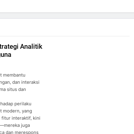
trategi Analitik
guna
slot membantu
gan, dan interaksi
rma situs dan
rhadap perilaku
ot modern, yang
tur interaktif, kini
a—mereka juga
ca dan merespons