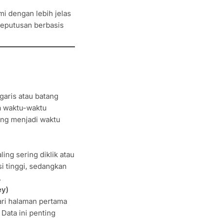
mi dengan lebih jelas
eputusan berbasis
garis atau batang
a waktu-waktu
ring menjadi waktu
ng sering diklik atau
i tinggi, sedangkan
.
ey)
ari halaman pertama
 Data ini penting