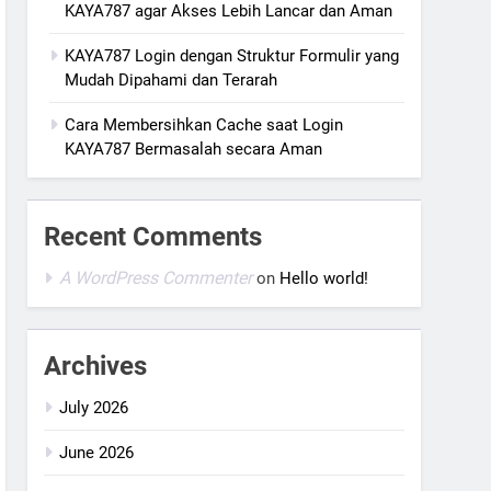
KAYA787 agar Akses Lebih Lancar dan Aman
KAYA787 Login dengan Struktur Formulir yang
Mudah Dipahami dan Terarah
Cara Membersihkan Cache saat Login
KAYA787 Bermasalah secara Aman
Recent Comments
A WordPress Commenter
on
Hello world!
Archives
July 2026
June 2026