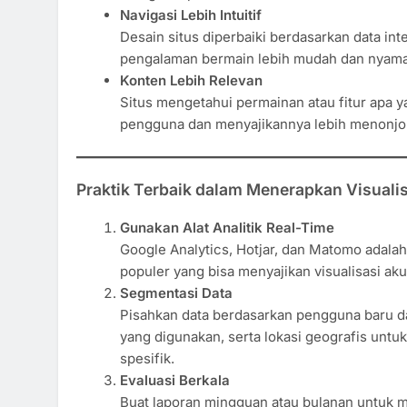
Navigasi Lebih Intuitif
Desain situs diperbaiki berdasarkan data int
pengalaman bermain lebih mudah dan nyama
Konten Lebih Relevan
Situs mengetahui permainan atau fitur apa ya
pengguna dan menyajikannya lebih menonjol
Praktik Terbaik dalam Menerapkan Visualis
Gunakan Alat Analitik Real-Time
Google Analytics, Hotjar, dan Matomo adalah
populer yang bisa menyajikan visualisasi aku
Segmentasi Data
Pisahkan data berdasarkan pengguna baru d
yang digunakan, serta lokasi geografis untuk 
spesifik.
Evaluasi Berkala
Buat laporan mingguan atau bulanan untuk me